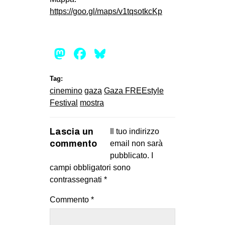
https://goo.gl/maps/v1tqsotkcKp
Mastodon
Facebook
Bluesky
Tag:
cinemino
gaza
Gaza FREEstyle
Festival
mostra
Lascia un
Il tuo indirizzo
commento
email non sarà
pubblicato.
I
campi obbligatori sono
contrassegnati
*
Commento
*