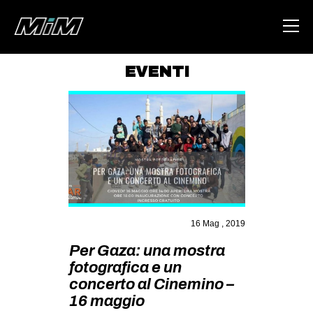
EVENTI
HOME
ABOUT
AREA
DEGENERAZIONE
GAZA FREESTYLE
CSOA LAMBRETTA
16 Mag , 2019
MSM
Per Gaza: una mostra
fotografica e un
STUDENTI TSUNAMI
concerto al Cinemino –
ZAM
16 maggio