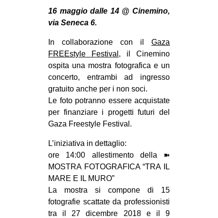
MILANO
16 maggio dalle 14 @ Cinemino,
MOBILITAZIONI
via Seneca 6.
SPAZI
In collaborazione con il
Gaza
FREEstyle Festival
, il Cinemino
SPORT POPOLARE
ospita una mostra fotografica e un
MOVIMENTI
concerto, entrambi ad ingresso
gratuito anche per i non soci.
AMBIENTE
Le foto potranno essere acquistate
ANTIFASCISMO
per finanziare i progetti futuri del
Gaza Freestyle Festival.
DIRITTO ALL’ABITARE
GENERI
L’iniziativa in dettaglio:
ore 14:00 allestimento della ➽
MIGRAZIONI
MOSTRA FOTOGRAFICA “TRA IL
PRECARIATO
MARE E IL MURO”
La mostra si compone di 15
REPRESSIONE
fotografie scattate da professionisti
STUDENTI
tra il 27 dicembre 2018 e il 9