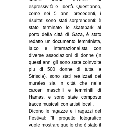
espressività e libertà. Quest’anno,
EVENTI
come nei 5 anni precedenti, i
risultati sono stati sorprendenti: è
in
stato terminato lo skatepark al
Fb
porto della città di Gaza, è stato
redatto un documento femminista,
tw
laico e internazionalista con
diverse associazioni di donne (in
bsky
questi anni gli sono state coinvolte
piu di 500 donne di tutta la
ms
Striscia), sono stati realizzati dei
murales sia in città che nelle
SEARCH
carceri maschili e femminili di
Hamas, e sono state composte
tracce musicali con artisti locali.
Dicono le ragazze e i ragazzi del
Festival: “Il progetto fotografico
vuole mostrare quello che è stato il