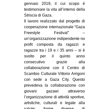
gennaio 2019, il cui scopo è
CULTURE
testimoniare la vita all’interno della
ARTE
Striscia di Gaza.
Il lavoro realizzato dal progetto di
CINEMA
cooperazione internazionale “Gaza
MANIFESTI
Freestyle Festival” –
MUSICA
un’organizzazione indipendente no
profit composta da ragazzi e
RECENSIONI
ragazze tra i 19 e i 35 anni – si è
INTERNAZIONALE
svolto per il quinto anno
consecutivo grazie alla
AFRICA
collaborazione con il Centro di
AMERICHE
Scambio Culturale Vittorio Arrigoni
con sede a Gaza City. Questo
ESTREMO ORIENTE
prevedeva la collaborazione con
EUROPA
giovani gazawi attraverso
l’organizzazione di attività sportive,
MEDIO ORIENTE
artistiche, culturali e legate alla
MONDO
salute: forme diverse di