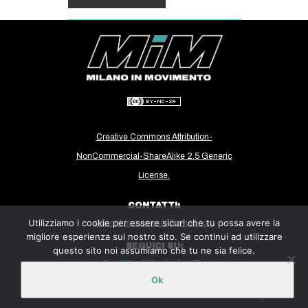
Creative Commons Attribution-
NonCommercial-ShareAlike 2.5 Generic
License.
CONTATTI:
Utilizziamo i cookie per essere sicuri che tu possa avere la
milanoinmovimento@gmail.com
migliore esperienza sul nostro sito. Se continui ad utilizzare
SEGUICI SU:
questo sito noi assumiamo che tu ne sia felice.
Ok
Sito ospitato sulla piattaforma
Midala