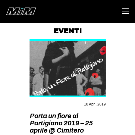
EVENTI
HOME
ABOUT
AREA
DEGENERAZIONE
GAZA FREESTYLE
CSOA LAMBRETTA
18 Apr , 2019
MSM
Porta un fiore al
STUDENTI TSUNAMI
Partigiano 2019 – 25
ZAM
aprile @ Cimitero