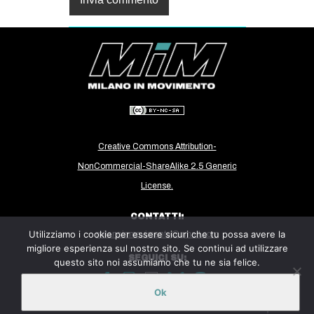
Creative Commons Attribution-
NonCommercial-ShareAlike 2.5 Generic
License.
CONTATTI:
Utilizziamo i cookie per essere sicuri che tu possa avere la
milanoinmovimento@gmail.com
migliore esperienza sul nostro sito. Se continui ad utilizzare
SEGUICI SU:
questo sito noi assumiamo che tu ne sia felice.
Ok
Sito ospitato sulla piattaforma
Midala