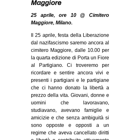
Maggiore
MILANO
MOBILITAZIONI
25 aprile, ore 10 @ Cimitero
Maggiore, Milano.
SPAZI
Il 25 aprile, festa della Liberazione
SPORT POPOLARE
dal nazifascismo saremo ancora al
MOVIMENTI
cimitero Maggiore, dalle 10.00 per
la quarta edizione di Porta un Fiore
AMBIENTE
al Partigiano. Ci troveremo per
ANTIFASCISMO
ricordare e sentire ancora vivi e
presenti i partigiani e le partigiane
DIRITTO ALL’ABITARE
che ci hanno donato la libertà a
GENERI
prezzo della vita. Giovani, donne e
MIGRAZIONI
uomini che lavoravano,
studiavano, avevano famiglie e
PRECARIATO
amicizie e che senza ambiguità si
REPRESSIONE
sono opposte e opposti a un
regime che aveva cancellato diritti
STUDENTI