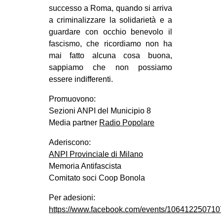
successo a Roma, quando si arriva
EVENTI
a criminalizzare la solidarietà e a
guardare con occhio benevolo il
in
fascismo, che ricordiamo non ha
mai fatto alcuna cosa buona,
Fb
sappiamo che non possiamo
essere indifferenti.
tw
Promuovono:
bsky
Sezioni ANPI del Municipio 8
Media partner
Radio Popolare
ms
Aderiscono:
SEARCH
ANPI Provinciale di Milano
Memoria Antifascista
Comitato soci Coop Bonola
Per adesioni:
https://www.facebook.com/events/106412250710