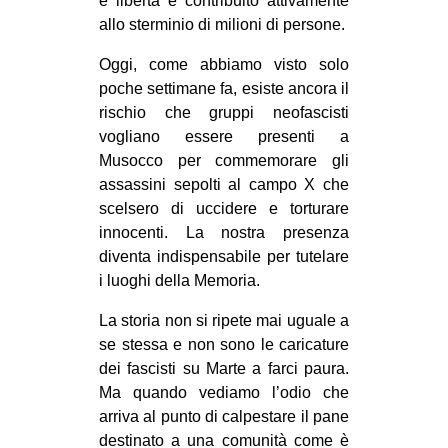
e libertà e contribuito attivamente
CULTURE
allo sterminio di milioni di persone.
ARTE
Oggi, come abbiamo visto solo
CINEMA
poche settimane fa, esiste ancora il
rischio che gruppi neofascisti
MANIFESTI
vogliano essere presenti a
MUSICA
Musocco per commemorare gli
assassini sepolti al campo X che
RECENSIONI
scelsero di uccidere e torturare
INTERNAZIONALE
innocenti. La nostra presenza
diventa indispensabile per tutelare
AFRICA
i luoghi della Memoria.
AMERICHE
La storia non si ripete mai uguale a
ESTREMO ORIENTE
se stessa e non sono le caricature
EUROPA
dei fascisti su Marte a farci paura.
Ma quando vediamo l’odio che
MEDIO ORIENTE
arriva al punto di calpestare il pane
MONDO
destinato a una comunità come è