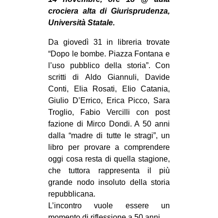
MILANO
crociera alta di Giurisprudenza,
MOBILITAZIONI
Università Statale.
SPAZI
Da giovedì 31 in libreria trovate
“Dopo le bombe. Piazza Fontana e
SPORT POPOLARE
l’uso pubblico della storia”. Con
MOVIMENTI
scritti di Aldo Giannuli, Davide
Conti, Elia Rosati, EIio Catania,
AMBIENTE
Giulio D’Errico, Erica Picco, Sara
ANTIFASCISMO
Troglio, Fabio Vercilli con post
fazione di Mirco Dondi. A 50 anni
DIRITTO ALL’ABITARE
dalla “madre di tutte le stragi”, un
GENERI
libro per provare a comprendere
MIGRAZIONI
oggi cosa resta di quella stagione,
che tuttora rappresenta il più
PRECARIATO
grande nodo insoluto della storia
REPRESSIONE
repubblicana.
L’incontro vuole essere un
STUDENTI
momento di riflessione a 50 anni