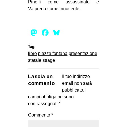
Pinelli come assassinato e
EVENTI
Valpreda come innocente.
in
Mastodon
Facebook
Bluesky
Fb
tw
Tag:
libro
piazza fontana
presentazione
bsky
statale
strage
ms
Lascia un
Il tuo indirizzo
commento
email non sarà
SEARCH
pubblicato.
I
campi obbligatori sono
contrassegnati
*
Commento
*