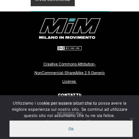
Creative Commons Attribution-
NonCommercial-ShareAlike 2.5 Generic
License.
CONTATTI:
Utilizziamo i cookie per essere sicuri che tu possa avere la
milanoinmovimento@gmail.com
migliore esperienza sul nostro sito. Se continui ad utilizzare
SEGUICI SU:
questo sito noi assumiamo che tu ne sia felice.
Ok
Sito ospitato sulla piattaforma
Midala