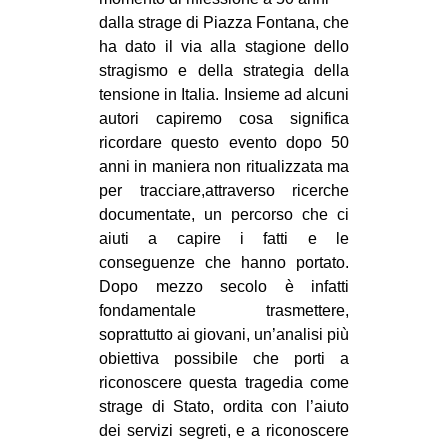
CULTURE
dalla strage di Piazza Fontana, che
ha dato il via alla stagione dello
ARTE
stragismo e della strategia della
CINEMA
tensione in Italia. Insieme ad alcuni
autori capiremo cosa significa
MANIFESTI
ricordare questo evento dopo 50
MUSICA
anni in maniera non ritualizzata ma
RECENSIONI
per tracciare,attraverso ricerche
documentate, un percorso che ci
INTERNAZIONALE
aiuti a capire i fatti e le
conseguenze che hanno portato.
AFRICA
Dopo mezzo secolo è infatti
AMERICHE
fondamentale trasmettere,
ESTREMO ORIENTE
soprattutto ai giovani, un’analisi più
obiettiva possibile che porti a
EUROPA
riconoscere questa tragedia come
MEDIO ORIENTE
strage di Stato, ordita con l’aiuto
dei servizi segreti, e a riconoscere
MONDO