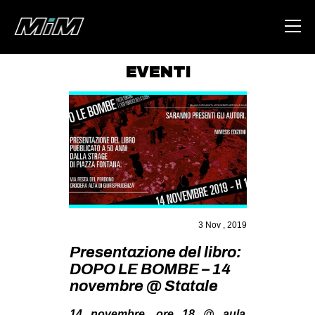
EVENTI
HOME
ABOUT
AREA
DEGENERAZIONE
GAZA FREESTYLE
CSOA LAMBRETTA
3 Nov , 2019
MSM
Presentazione del libro:
DOPO LE BOMBE – 14
STUDENTI TSUNAMI
novembre @ Statale
ZAM
14 novembre, ore 18 @ aula