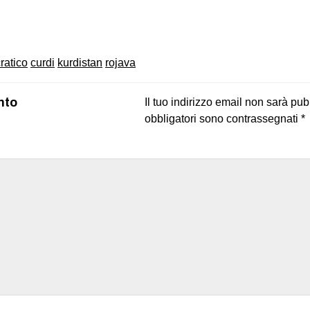
on
book
uesky
ratico
curdi
kurdistan
rojava
nto
Il tuo indirizzo email non sarà pub
obbligatori sono contrassegnati
*