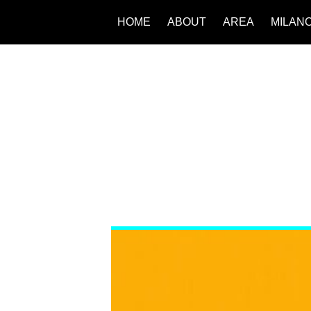
HOME
ABOUT
AREA
MILAN