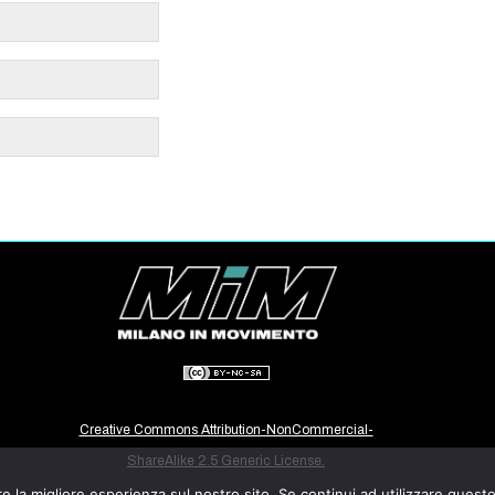
Creative Commons Attribution-NonCommercial-
ShareAlike 2.5 Generic License.
e la migliore esperienza sul nostro sito. Se continui ad utilizzare quest