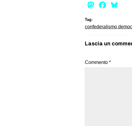
Mastod
Face
Bl
Tag:
confederalismo democ
Lascia un comme
Commento
*