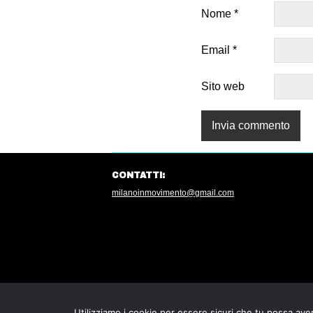
Nome
*
Email
*
Sito web
CONTATTI:
milanoinmovimento@gmail.com
Utilizziamo i cookie per essere sicuri che tu possa aver