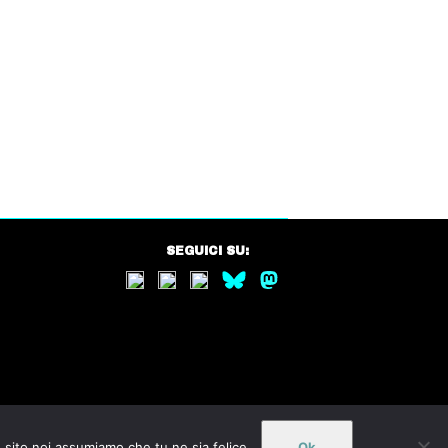
SEGUICI SU:
o sito noi assumiamo che tu ne sia felice.
Ok