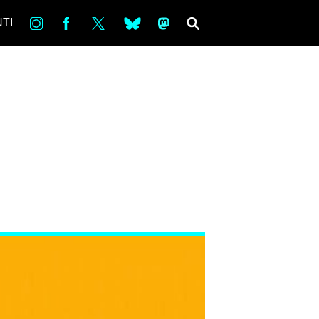
in
Fb
tw
bsky
ms
SEARCH
TI