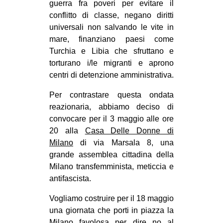
guerra fra poveri per evitare il
EVENTI
conflitto di classe, negano diritti
universali non salvando le vite in
in
mare, finanziano paesi come
Turchia e Libia che sfruttano e
Fb
torturano i/le migranti e aprono
centri di detenzione amministrativa.
tw
Per contrastare questa ondata
bsky
reazionaria, abbiamo deciso di
convocare per il 3 maggio alle ore
ms
20 alla
Casa Delle Donne di
Milano
di via Marsala 8, una
SEARCH
grande assemblea cittadina della
Milano transfemminista, meticcia e
antifascista.
Vogliamo costruire per il 18 maggio
una giornata che porti in piazza la
Milano favolosa per dire no al