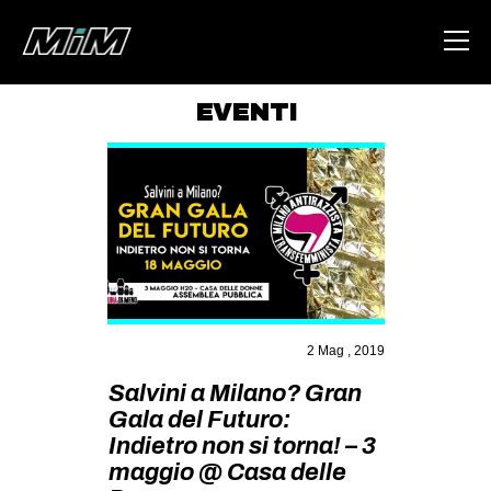
EVENTI
HOME
ABOUT
AREA
DEGENERAZIONE
GAZA FREESTYLE
CSOA LAMBRETTA
2 Mag , 2019
MSM
Salvini a Milano? Gran
Gala del Futuro:
STUDENTI TSUNAMI
Indietro non si torna! – 3
ZAM
maggio @ Casa delle