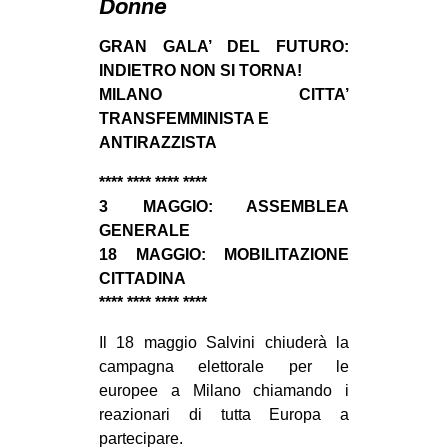
Donne
MILANO
MOBILITAZIONI
GRAN GALA’ DEL FUTURO:
INDIETRO NON SI TORNA!
SPAZI
MILANO CITTA’
SPORT POPOLARE
TRANSFEMMINISTA E
ANTIRAZZISTA
MOVIMENTI
**** **** **** ****
AMBIENTE
3 MAGGIO: ASSEMBLEA
ANTIFASCISMO
GENERALE
18 MAGGIO: MOBILITAZIONE
DIRITTO ALL’ABITARE
CITTADINA
GENERI
**** **** **** ****
MIGRAZIONI
Il 18 maggio Salvini chiuderà la
PRECARIATO
campagna elettorale per le
europee a Milano chiamando i
REPRESSIONE
reazionari di tutta Europa a
STUDENTI
partecipare.