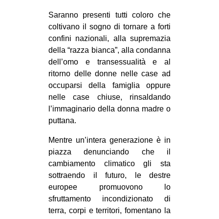
CULTURE
Saranno presenti tutti coloro che
ARTE
coltivano il sogno di tornare a forti
confini nazionali, alla supremazia
CINEMA
della “razza bianca”, alla condanna
MANIFESTI
dell’omo e transessualità e al
ritorno delle donne nelle case ad
MUSICA
occuparsi della famiglia oppure
RECENSIONI
nelle case chiuse, rinsaldando
l’immaginario della donna madre o
INTERNAZIONALE
puttana.
AFRICA
Mentre un’intera generazione è in
AMERICHE
piazza denunciando che il
ESTREMO ORIENTE
cambiamento climatico gli sta
sottraendo il futuro, le destre
EUROPA
europee promuovono lo
MEDIO ORIENTE
sfruttamento incondizionato di
terra, corpi e territori, fomentano la
MONDO