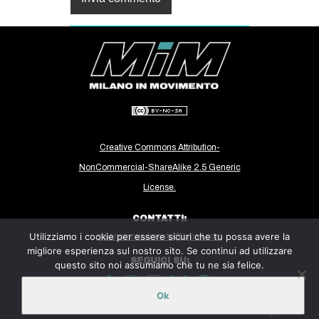
Creative Commons Attribution-
NonCommercial-ShareAlike 2.5 Generic
License.
CONTATTI:
Utilizziamo i cookie per essere sicuri che tu possa avere la
milanoinmovimento@gmail.com
migliore esperienza sul nostro sito. Se continui ad utilizzare
SEGUICI SU:
questo sito noi assumiamo che tu ne sia felice.
Ok
Sito ospitato sulla piattaforma
Midala