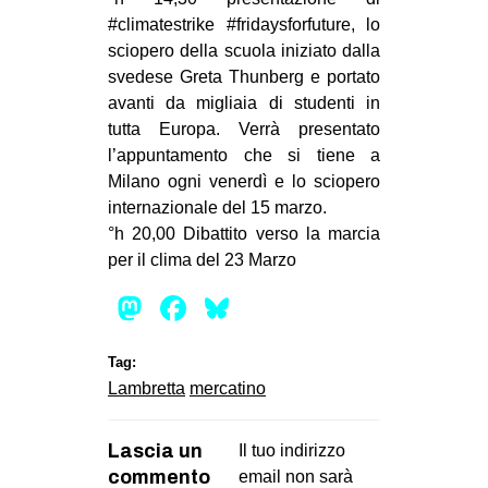
#climatestrike #fridaysforfuture, lo
EVENTI
sciopero della scuola iniziato dalla
svedese Greta Thunberg e portato
in
avanti da migliaia di studenti in
Fb
tutta Europa. Verrà presentato
l’appuntamento che si tiene a
tw
Milano ogni venerdì e lo sciopero
internazionale del 15 marzo.
bsky
°h 20,00 Dibattito verso la marcia
per il clima del 23 Marzo
ms
Mastodon
Facebook
Bluesky
SEARCH
Tag:
Lambretta
mercatino
Lascia un
Il tuo indirizzo
commento
email non sarà