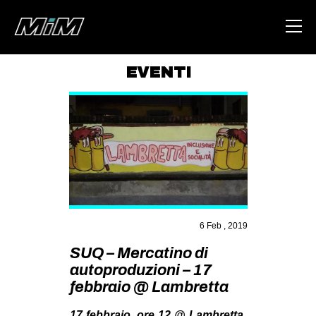
EVENTI
HOME
ABOUT
AREA
DEGENERAZIONE
GAZA FREESTYLE
CSOA LAMBRETTA
6 Feb , 2019
MSM
SUQ – Mercatino di
autoproduzioni – 17
STUDENTI TSUNAMI
febbraio @ Lambretta
ZAM
17 febbraio, ore 12 @ Lambretta,