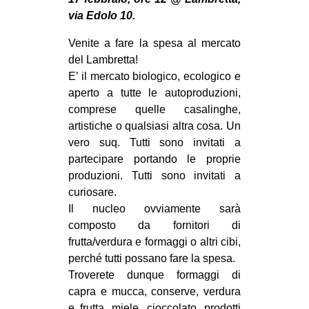
MILANO
via Edolo 10.
MOBILITAZIONI
Venite a fare la spesa al mercato
SPAZI
del Lambretta!
E’ il mercato biologico, ecologico e
SPORT POPOLARE
aperto a tutte le autoproduzioni,
MOVIMENTI
comprese quelle casalinghe,
artistiche o qualsiasi altra cosa. Un
AMBIENTE
vero suq. Tutti sono invitati a
ANTIFASCISMO
partecipare portando le proprie
produzioni. Tutti sono invitati a
DIRITTO ALL’ABITARE
curiosare.
GENERI
Il nucleo ovviamente sarà
MIGRAZIONI
composto da fornitori di
frutta/verdura e formaggi o altri cibi,
PRECARIATO
perché tutti possano fare la spesa.
REPRESSIONE
Troverete dunque formaggi di
capra e mucca, conserve, verdura
STUDENTI
e frutta, miele, cioccolato, prodotti