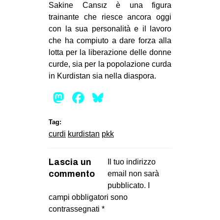
Sakine Cansız è una figura
EVENTI
trainante che riesce ancora oggi
con la sua personalità e il lavoro
in
che ha compiuto a dare forza alla
lotta per la liberazione delle donne
Fb
curde, sia per la popolazione curda
in Kurdistan sia nella diaspora.
tw
Mastodon
Facebook
Bluesky
bsky
Tag:
ms
curdi
kurdistan
pkk
SEARCH
Lascia un
Il tuo indirizzo
commento
email non sarà
pubblicato.
I
campi obbligatori sono
contrassegnati
*