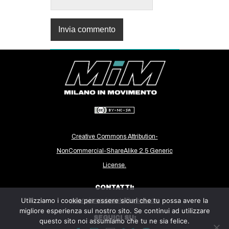
Creative Commons Attribution-
NonCommercial-ShareAlike 2.5 Generic
License.
CONTATTI:
Utilizziamo i cookie per essere sicuri che tu possa avere la
milanoinmovimento@gmail.com
migliore esperienza sul nostro sito. Se continui ad utilizzare
SEGUICI SU:
questo sito noi assumiamo che tu ne sia felice.