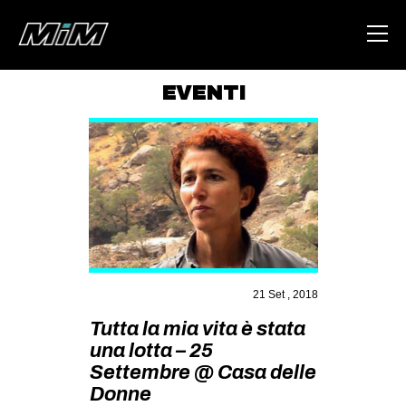
EVENTI
HOME
ABOUT
AREA
DEGENERAZIONE
GAZA FREESTYLE
CSOA LAMBRETTA
21 Set , 2018
MSM
Tutta la mia vita è stata
una lotta – 25
STUDENTI TSUNAMI
Settembre @ Casa delle
ZAM
Donne