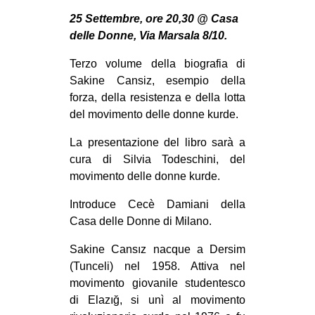
MILANO
25 Settembre, ore 20,30 @ Casa
MOBILITAZIONI
delle Donne, Via Marsala 8/10.
SPAZI
Terzo volume della biografia di
SPORT POPOLARE
Sakine Cansiz, esempio della
forza, della resistenza e della lotta
MOVIMENTI
del movimento delle donne kurde.
AMBIENTE
La presentazione del libro sarà a
ANTIFASCISMO
cura di Silvia Todeschini, del
movimento delle donne kurde.
DIRITTO ALL’ABITARE
Introduce Cecè Damiani della
GENERI
Casa delle Donne di Milano.
MIGRAZIONI
Sakine Cansız nacque a Dersim
PRECARIATO
(Tunceli) nel 1958. Attiva nel
REPRESSIONE
movimento giovanile studentesco
di Elazığ, si unì al movimento
STUDENTI