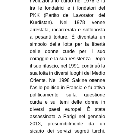
rivoluzionario curdo nel 1976 e fu
CULTURE
tra le fondatrici e i fondatori del
PKK (Partito dei Lavoratori del
ARTE
Kurdistan). Nel 1978 venne
CINEMA
arrestata, incarcerata e sottoposta
MANIFESTI
a pesanti torture. È diventata un
simbolo della lotta per la libertà
MUSICA
delle donne curde per il suo
RECENSIONI
coraggio e la sua resistenza. Dopo
il suo rilascio, nel 1991, continuò la
INTERNAZIONALE
sua lotta in diversi luoghi del Medio
AFRICA
Oriente. Nel 1998 Sakine ottenne
l’asilo politico in Francia e fu attiva
AMERICHE
politicamente sulla questione
ESTREMO ORIENTE
curda e sui temi delle donne in
diversi paesi europei. È stata
EUROPA
assassinata a Parigi nel gennaio
MEDIO ORIENTE
2013, presumibilmente da un
sicario dei servizi segreti turchi.
MONDO