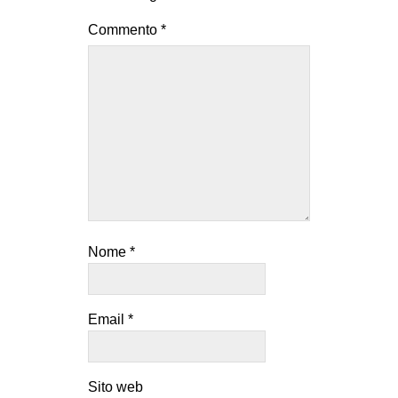
EVENTI
Commento
*
in
Fb
tw
bsky
ms
Nome
*
SEARCH
Email
*
Sito web