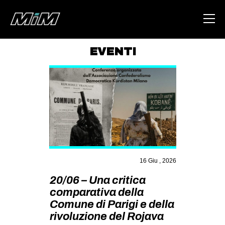
EVENTI
HOME
ABOUT
AREA
DEGENERAZIONE
GAZA FREESTYLE
CSOA LAMBRETTA
16 Giu , 2026
MSM
20/06 – Una critica
comparativa della
STUDENTI TSUNAMI
Comune di Parigi e della
ZAM
rivoluzione del Rojava