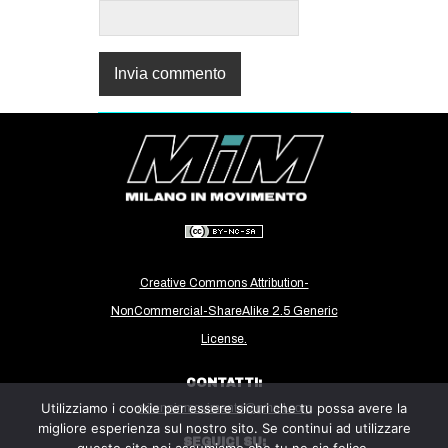
Creative Commons Attribution-
NonCommercial-ShareAlike 2.5 Generic
License.
CONTATTI:
Utilizziamo i cookie per essere sicuri che tu possa avere la
milanoinmovimento@gmail.com
migliore esperienza sul nostro sito. Se continui ad utilizzare
SEGUICI SU: