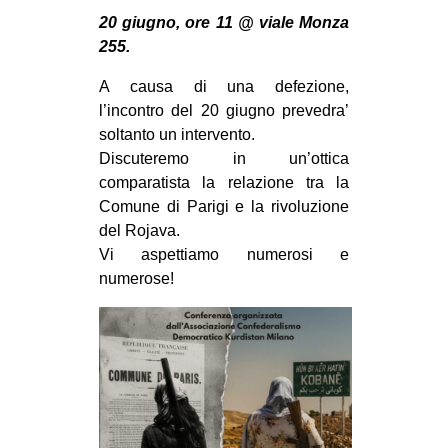
MILANO
20 giugno, ore 11 @ viale Monza
MOBILITAZIONI
255.
SPAZI
A causa di una defezione,
l’incontro del 20 giugno prevedra’
SPORT POPOLARE
soltanto un intervento.
MOVIMENTI
Discuteremo in un’ottica
comparatista la relazione tra la
AMBIENTE
Comune di Parigi e la rivoluzione
ANTIFASCISMO
del Rojava.
Vi aspettiamo numerosi e
DIRITTO ALL’ABITARE
numerose!
GENERI
MIGRAZIONI
PRECARIATO
REPRESSIONE
STUDENTI