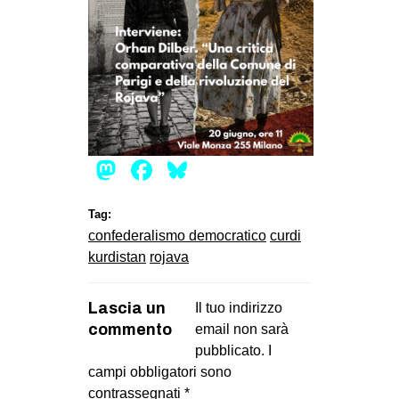
CULTURE
ARTE
CINEMA
MANIFESTI
MUSICA
Mastodon
Facebook
Bluesky
RECENSIONI
INTERNAZIONALE
Tag:
confederalismo democratico
curdi
AFRICA
kurdistan
rojava
AMERICHE
ESTREMO ORIENTE
Lascia un
Il tuo indirizzo
EUROPA
commento
email non sarà
pubblicato.
I
MEDIO ORIENTE
campi obbligatori sono
MONDO
contrassegnati
*