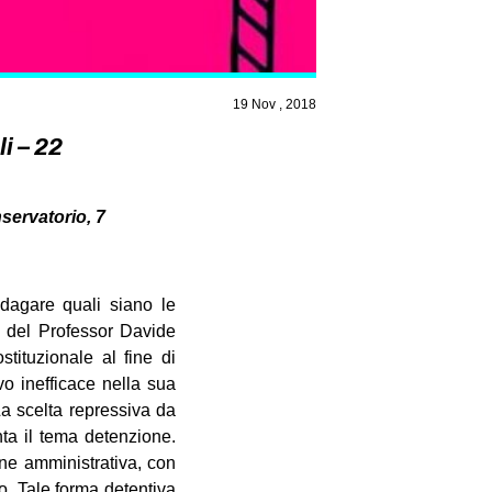
19 Nov , 2018
i – 22
nservatorio, 7
dagare quali siano le
to del Professor Davide
tituzionale al fine di
vo inefficace nella sua
La scelta repressiva da
nta il tema detenzione.
one amministrativa, con
io. Tale forma detentiva