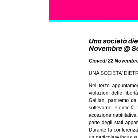
Una società diet
Novembre @ Sci
Giovedì 22 Novembre //
UNA SOCIETA’ DIET
Nel terzo appuntamen
violazioni delle liber
Galliani partiremo da
sollevarne le criticit
accezione riabilitativ
parte degli stati appa
Durante la conferenza 
un particolare focus su