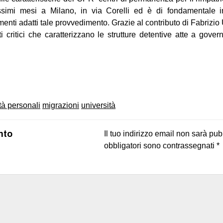
ssimi mesi a Milano, in via Corelli ed è di fondamentale i
umenti adatti tale provvedimento. Grazie al contributo di Fabrizi
i critici che caratterizzano le strutture detentive atte a gover
on
book
uesky
rtà personali
migrazioni
università
nto
Il tuo indirizzo email non sarà pub
obbligatori sono contrassegnati
*