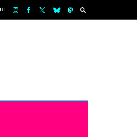
in
Fb
tw
bsky
ms
SEARCH
TI