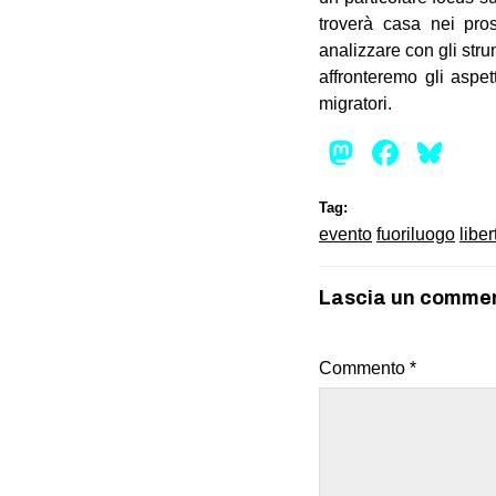
troverà casa nei pro
analizzare con gli str
affronteremo gli aspett
migratori.
Mastod
Face
Bl
Tag:
evento
fuoriluogo
libe
Lascia un comme
Commento
*