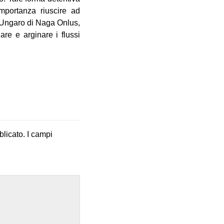
mportanza riuscire ad
o Ungaro di Naga Onlus,
nare e arginare i flussi
blicato.
I campi