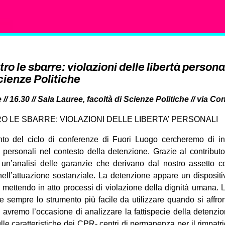
ro le sbarre: violazioni delle libertà personal
enze Politiche
 16.30 // Sala Lauree, facoltà di Scienze Politiche // via Co
RO LE SBARRE: VIOLAZIONI DELLE LIBERTA’ PERSONALI
to del ciclo di conferenze di Fuori Luogo cercheremo di in
tà personali nel contesto della detenzione. Grazie al contribu
 un’analisi delle garanzie che derivano dal nostro assetto cos
à nell’attuazione sostanziale. La detenzione appare un dispositi
a, mettendo in atto processi di violazione della dignità umana. 
re sempre lo strumento più facile da utilizzare quando si affro
avremo l’occasione di analizzare la fattispecie della detenzi
lle caratteristiche dei CPR- centri di permanenza per il rimpatr