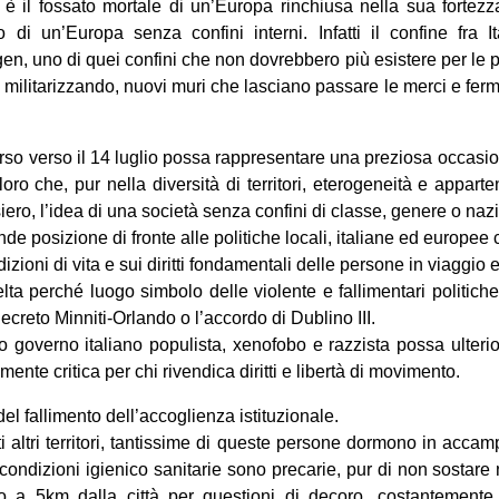
 il fossato mortale di un’Europa rinchiusa nella sua fortezza
 di un’Europa senza confini interni. Infatti il confine fra I
en, uno di quei confini che non dovrebbero più esistere per le 
militarizzando, nuovi muri che lasciano passare le merci e ferman
rso verso il 14 luglio possa rappresentare una preziosa occasi
oro che, pur nella diversità di territori, eterogeneità e appart
siero, l’idea di una società senza confini di classe, genere o naz
de posizione di fronte alle politiche locali, italiane ed europee
izioni di vita e sui diritti fondamentali delle persone in viaggio 
lta perché luogo simbolo delle violente e fallimentari politiche
creto Minniti-Orlando o l’accordo di Dublino III.
 governo italiano populista, xenofobo e razzista possa ulter
ente critica per chi rivendica diritti e libertà di movimento.
el fallimento dell’accoglienza istituzionale.
altri territori, tantissime di queste persone dormono in accam
condizioni igienico sanitarie sono precarie, pur di non sostar
to a 5km dalla città per questioni di decoro, costantemente 