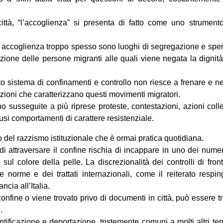
ittà, “l’accoglienza” si presenta di fatto come uno strument
ma accoglienza troppo spesso sono luoghi di segregazione e spe
zzazione delle persone migranti alle quali viene negata la digni
to sistema di confinamenti e controllo non riesce a frenare e neu
cazioni che caratterizzano questi movimenti migratori.
no susseguite a più riprese proteste, contestazioni, azioni coll
fusi comportamenti di carattere resistenziale.
o del razzismo istituzionale che è ormai pratica quotidiana.
i attraversare il confine rischia di incappare in uno dei numero
sul colore della pelle. La discrezionalità dei controlli di fron
e norme e dei trattati internazionali, come il reiterato resp
cia all’Italia.
onfine o viene trovato privo di documenti in città, può essere tr
.
ntificazione e deportazione, tristemente comuni a molti altri ter