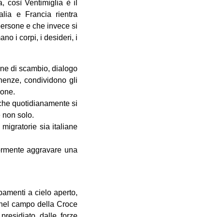
, così Ventimiglia è il
talia e Francia rientra
persone e che invece si
o i corpi, i desideri, i
one di scambio, dialogo
enenze, condividono gli
ione.
 che quotidianamente si
e non solo.
 migratorie sia italiane
iormente aggravare una
pamenti a cielo aperto,
e nel campo della Croce
presidiato dalle forze