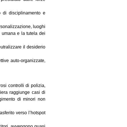
o di disciplinamento e
rsonalizzazione, luoghi
tà umana e la tutela dei
tralizzare il desiderio
ettive auto-organizzate,
si controlli di polizia,
tiera raggiunge casi di
ingimento di minori non
asferito verso l’hotspot
ritori, avvengono quasi