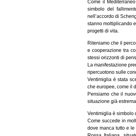
Come il Mediterraneo è
simbolo del fallimento
nell’accordo di Scheng
stanno moltiplicando e 
progetti di vita.
Riteniamo che il perco
e cooperazione tra col
stessi orizzonti di pen
La manifestazione pren
ripercuotono sulle cond
Ventimiglia è stata sce
che europee, come il de
Pensiamo che il nuovo
situazione già estremam
Ventimiglia è simbolo d
Come succede in molti 
dove manca tutto e le 
Rossa Italiana, situa