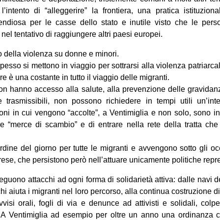
intento di “alleggerire” la frontiera, una pratica istituziona
ndiosa per le casse dello stato e inutile visto che le pers
 nel tentativo di raggiungere altri paesi europei.
o della violenza su donne e minori.
esso si mettono in viaggio per sottrarsi alla violenza patriarca
e è una costante in tutto il viaggio delle migranti.
on hanno accesso alla salute, alla prevenzione delle gravidan
 trasmissibili, non possono richiedere in tempi utili un’inte
oni in cui vengono “accolte”, a Ventimiglia e non solo, sono in
re “merce di scambio” e di entrare nella rete della tratta che
dine del giorno per tutte le migranti e avvengono sotto gli occhi
ese, che persistono però nell’attuare unicamente politiche repre
seguono attacchi ad ogni forma di solidarietà attiva: dalle navi 
 chi aiuta i migranti nel loro percorso, alla continua costruzione di 
avvisi orali, fogli di via e denunce ad attivisti e solidali, col
. A Ventimiglia ad esempio per oltre un anno una ordinanza 