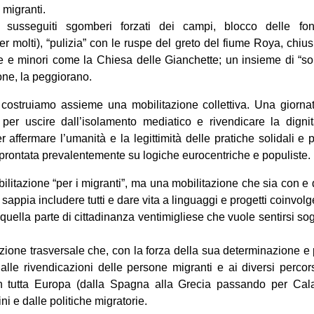
 migranti.
 susseguiti sgomberi forzati dei campi, blocco delle fon
 molti), “pulizia” con le ruspe del greto del fiume Roya, chiusur
 e minori come la Chiesa delle Gianchette; un insieme di “sol
ione, la peggiorano.
i costruiamo assieme una mobilitazione collettiva. Una giornat
 per uscire dall’isolamento mediatico e rivendicare la digni
r affermare l’umanità e la legittimità delle pratiche solidali e
rontata prevalentemente su logiche eurocentriche e populiste.
itazione “per i migranti”, ma una mobilitazione che sia con e 
appia includere tutti e dare vita a linguaggi e progetti coinvolge
uella parte di cittadinanza ventimigliese che vuole sentirsi sog
ione trasversale che, con la forza della sua determinazione e
à alle rivendicazioni delle persone migranti e ai diversi percors
n tutta Europa (dalla Spagna alla Grecia passando per Calai
ni e dalle politiche migratorie.