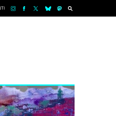
in
Fb
tw
bsky
ms
SEARCH
TI