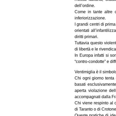
dell’ordine.
Come in tante altre c
inferiorizzazione.
I grandi centri di pri
orientati all’infantili
diritti primari.
Tuttavia questo violen
di libertà e le rivendi
In Europa infatti si so
“contro-condotte” e dif
Ventimiglia è il simbol
Chi ogni giorno tenta d
basati esclusivamente 
aperta violazione dell
accompagnati dalla Fran
Chi viene respinto al c
di Taranto o di Crotone
Queste pratiche di ide