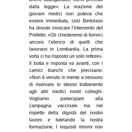
CULTURE
dalla legge». La reazione dei
giovani medici non poteva che
ARTE
essere immediata, così Bertolaso
CINEMA
ha dovuto invocare l’intervento del
Prefetto: «Gli chiederemo di fornirci
MANIFESTI
ancora l’elenco di quelli che
MUSICA
lavorano in Lombardia. La prima
RECENSIONI
volta ci ha risposto un solo rettore».
Il botta e risposta va avanti, con i
INTERNAZIONALE
camici bianchi che precisano:
«Non è venuto in mente a nessuno
AFRICA
di riservare lo stesso trattamento
AMERICHE
agli altri medici nostri colleghi.
ESTREMO ORIENTE
Vogliamo partecipare alla
campagna vaccinale ma nel
EUROPA
rispetto della dignità del nostro
MEDIO ORIENTE
lavoro e tutelando la nostra
formazione. I requisiti minimi non
MONDO