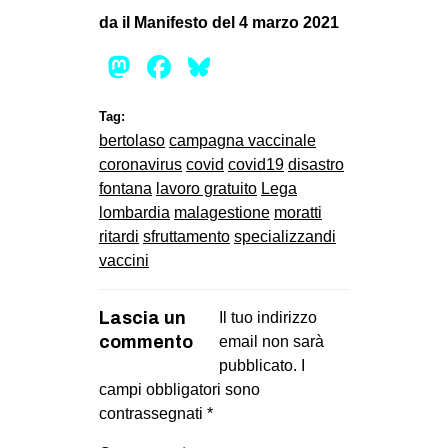
da il Manifesto del 4 marzo 2021
Mastodon
Facebook
Bluesky
Tag:
bertolaso
campagna vaccinale
coronavirus
covid
covid19
disastro
fontana
lavoro gratuito
Lega
lombardia
malagestione
moratti
ritardi
sfruttamento
specializzandi
vaccini
Lascia un
Il tuo indirizzo
commento
email non sarà
pubblicato.
I
campi obbligatori sono
contrassegnati
*