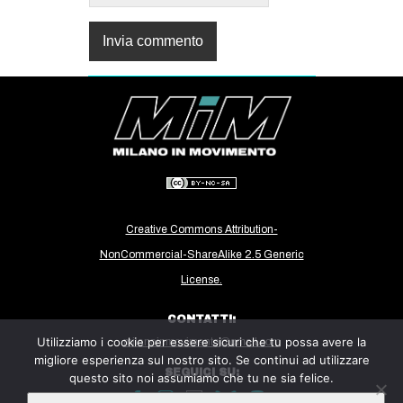
Creative Commons Attribution-
NonCommercial-ShareAlike 2.5 Generic
License.
CONTATTI:
Utilizziamo i cookie per essere sicuri che tu possa avere la
milanoinmovimento@gmail.com
migliore esperienza sul nostro sito. Se continui ad utilizzare
SEGUICI SU:
questo sito noi assumiamo che tu ne sia felice.