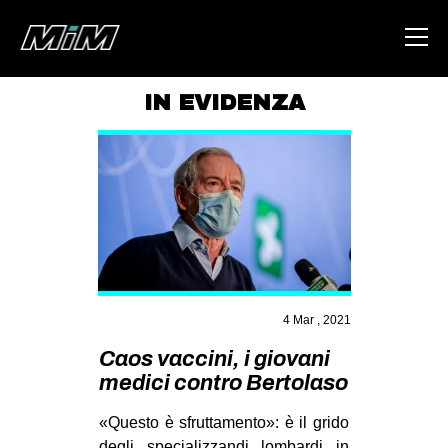
IN EVIDENZA
HOME
ABOUT
AREA
DEGENERAZIONE
GAZA FREESTYLE
CSOA LAMBRETTA
4 Mar , 2021
MSM
Caos vaccini, i giovani
medici contro Bertolaso
STUDENTI TSUNAMI
ZAM
«Questo è sfruttamento»: è il grido
degli specializzandi lombardi in