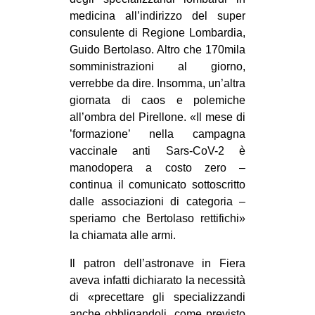
MILANO
medicina all’indirizzo del super
MOBILITAZIONI
consulente di Regione Lombardia,
Guido Bertolaso. Altro che 170mila
SPAZI
somministrazioni al giorno,
SPORT POPOLARE
verrebbe da dire. Insomma, un’altra
giornata di caos e polemiche
MOVIMENTI
all’ombra del Pirellone. «Il mese di
AMBIENTE
’formazione’ nella campagna
vaccinale anti Sars-CoV-2 è
ANTIFASCISMO
manodopera a costo zero –
DIRITTO ALL’ABITARE
continua il comunicato sottoscritto
dalle associazioni di categoria –
GENERI
speriamo che Bertolaso rettifichi»
MIGRAZIONI
la chiamata alle armi.
PRECARIATO
Il patron dell’astronave in Fiera
REPRESSIONE
aveva infatti dichiarato la necessità
di «precettare gli specializzandi
STUDENTI
anche obbligandoli, come previsto