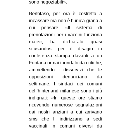
sono negoziabili».
EVENTI
Bertolaso, per ora è costretto a
incassare ma non è l’unica grana a
in
cui pensare. «Il sistema di
Fb
prenotazioni per i vaccini funziona
male», ha dichiarato quasi
tw
scusandosi per il disagio in
conferenza stampa davanti a un
bsky
Fontana ormai inondato da critiche,
ammettendo i disservizi che le
ms
opposizioni denunciano da
settimane. I sindaci dei comuni
SEARCH
dell’hinterland milanese sono i più
indignati: «In queste ore stiamo
ricevendo numerose segnalazioni
dai nostri anziani a cui arrivano
sms che li indirizzano a sedi
vaccinali in comuni diversi da