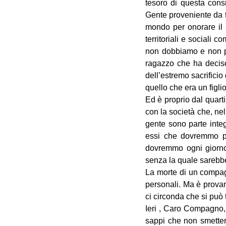
tesoro di questa cons
Gente proveniente da tu
mondo per onorare il s
territoriali e sociali
non dobbiamo e non p
ragazzo che ha deciso d
dell’estremo sacrificio
quello che era un figlio
Ed è proprio dal quart
con la società che, nel 
gente sono parte integ
essi che dovremmo pr
dovremmo ogni giorno 
senza la quale sarebber
La morte di un compagno
personali. Ma è provan
ci circonda che si può 
Ieri , Caro Compagno, 
sappi che non smetter