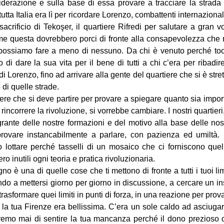
iderazione e sulla base di essa provare a tracciare la strada
tta Italia era lì per ricordare Lorenzo, combattenti internazionali
acrificio di Tekoşer, il quartiere Rifredi per salutare a gran
 come questa dovrebbero porci di fronte alla consapevolezza che
ossiamo fare a meno di nessuno. Da chi è venuto perché tocc
i dare la sua vita per il bene di tutti a chi c’era per ribadire 
 di Lorenzo, fino ad arrivare alla gente del quartiere che si è st
 di quelle strade.
iere che si deve partire per provare a spiegare quanto sia impor
rincorrere la rivoluzione, si vorrebbe cambiare. I nostri quartieri,
rante delle nostre formazioni e del motivo alla base delle nos
ovare instancabilmente a parlare, con pazienza ed umiltà.
lottare perché tasselli di un mosaico che ci forniscono quell
o inutili ogni teoria e pratica rivoluzionaria.
 è una di quelle cose che ti mettono di fronte a tutti i tuoi limit
do a mettersi giorno per giorno in discussione, a cercare un 
trasformare quei limiti in punti di forza, in una reazione per prov
la tua Firenze era bellissima. C’era un sole caldo ad asciuga
emo mai di sentire la tua mancanza perché il dono prezioso ch