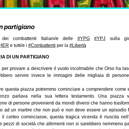
n partigiano
dei combattenti Italiani/e delle
#
YPG
#
YPJ
sulla gio
HER
e tutti/e i
#
Combattenti
per la
#
Libertà
RIA DI UN PARTIGIANO
 per provare a descrivere il vuoto incolmabile che Orso ha las
ebbero servire invece le immagini delle migliaia di person
re questa piazza potremmo cominciare a comprendere come e
enzo parlava nella sua lettera testamento. Una piazza va
ene di persone provenienti da mondi diversi che hanno trasforma
buto ad un martire che non può e non deve essere un episodio f
il corteo cominciasse, questa tragica vicenda è riuscita nell
 pezzi di società che altrimenti non si sarebbero nemmeno par