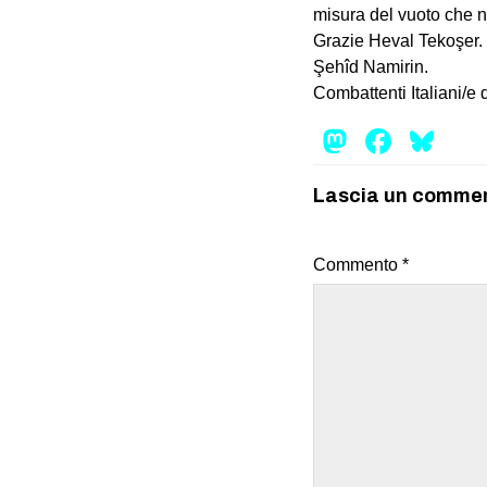
misura del vuoto che 
Grazie Heval Tekoşer.
Şehîd Namirin.
Combattenti Italiani/e
Mastod
Face
Bl
Lascia un comme
Commento
*