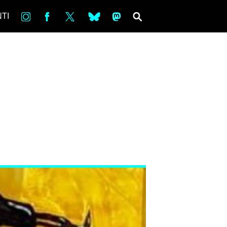
in
Fb
tw
bsky
ms
SEARCH
TI