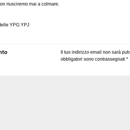
non riusciremo mai a colmare.
 delle YPG YPJ
on
book
uesky
nto
Il tuo indirizzo email non sarà pub
obbligatori sono contrassegnati
*