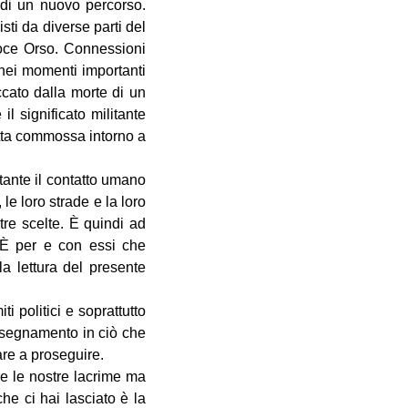
 di un nuovo percorso.
sti da diverse parti del
 voce Orso. Connessioni
 nei momenti importanti
ato dalla morte di un
il significato militante
retta commossa intorno a
tante il contatto umano
 le loro strade e la loro
tre scelte. È quindi ad
 È per e con essi che
a lettura del presente
i politici e soprattutto
insegnamento in ciò che
are a proseguire.
re le nostre lacrime ma
e ci hai lasciato è la