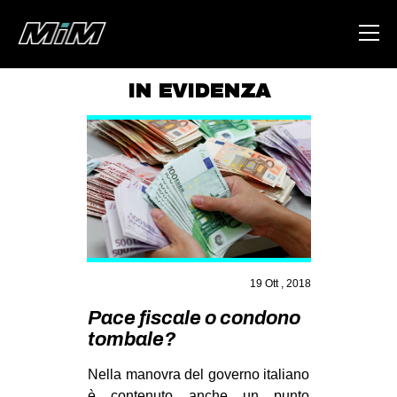
IN EVIDENZA
HOME
ABOUT
AREA
DEGENERAZIONE
GAZA FREESTYLE
CSOA LAMBRETTA
19 Ott , 2018
MSM
Pace fiscale o condono
tombale?
STUDENTI TSUNAMI
ZAM
Nella manovra del governo italiano
è contenuto anche un punto