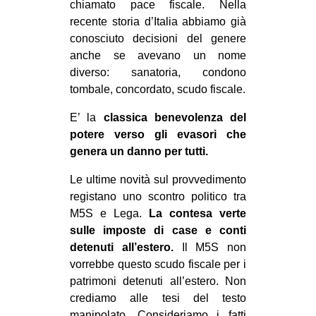
chiamato pace fiscale. Nella
EVENTI
recente storia d’Italia abbiamo già
conosciuto decisioni del genere
in
anche se avevano un nome
diverso: sanatoria, condono
Fb
tombale, concordato, scudo fiscale.
tw
E’ la
classica benevolenza del
potere verso gli evasori che
bsky
genera un danno per tutti.
ms
Le ultime novità sul provvedimento
registano uno scontro politico tra
SEARCH
M5S e Lega.
La contesa verte
sulle imposte di case e conti
detenuti all’estero.
Il M5S non
vorrebbe questo scudo fiscale per i
patrimoni detenuti all’estero. Non
crediamo alle tesi del testo
manipolato. Consideriamo i fatti