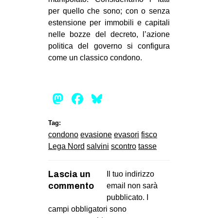
per quello che sono; con o senza
estensione per immobili e capitali
nelle bozze del decreto, l’azione
politica del governo si configura
come un classico condono.
Mastodon
Facebook
Bluesky
Tag:
condono
evasione
evasori
fisco
Lega Nord
salvini
scontro
tasse
Lascia un
Il tuo indirizzo
commento
email non sarà
pubblicato.
I
campi obbligatori sono