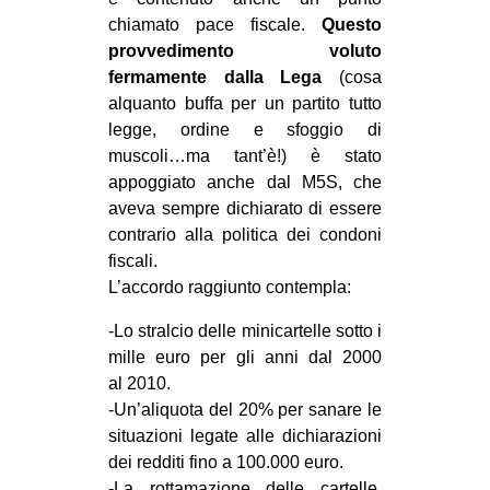
MILANO
chiamato pace fiscale.
Questo
MOBILITAZIONI
provvedimento voluto
fermamente dalla Lega
(cosa
SPAZI
alquanto buffa per un partito tutto
SPORT POPOLARE
legge, ordine e sfoggio di
muscoli…ma tant’è!) è stato
MOVIMENTI
appoggiato anche dal M5S, che
AMBIENTE
aveva sempre dichiarato di essere
contrario alla politica dei condoni
ANTIFASCISMO
fiscali.
DIRITTO ALL’ABITARE
L’accordo raggiunto contempla:
GENERI
-Lo stralcio delle minicartelle sotto i
MIGRAZIONI
mille euro per gli anni dal 2000
al
2010.
PRECARIATO
-Un’aliquota del 20% per sanare le
REPRESSIONE
situazioni legate alle dichiarazioni
dei redditi fino a 100.000 euro.
STUDENTI
-La rottamazione delle cartelle,