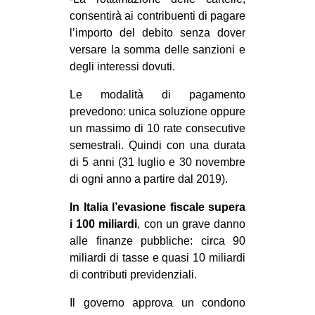
CULTURE
consentirà ai contribuenti di pagare
l’importo del debito senza dover
ARTE
versare la somma delle sanzioni e
CINEMA
degli interessi dovuti.
MANIFESTI
Le modalità di pagamento
MUSICA
prevedono: unica soluzione oppure
un massimo di 10 rate consecutive
RECENSIONI
semestrali. Quindi con una durata
INTERNAZIONALE
di 5 anni (31 luglio e 30 novembre
di ogni anno a partire dal 2019).
AFRICA
In Italia l’evasione fiscale supera
AMERICHE
i 100 miliardi
, con un grave danno
ESTREMO ORIENTE
alle finanze pubbliche: circa 90
miliardi di tasse e quasi 10 miliardi
EUROPA
di contributi previdenziali.
MEDIO ORIENTE
Il governo approva un condono
MONDO