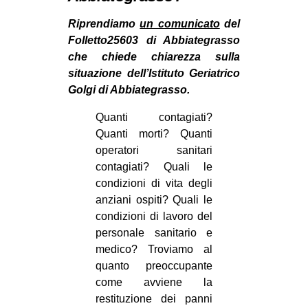
MILANO
Riprendiamo
un comunicato
del
MOBILITAZIONI
Folletto25603 di Abbiategrasso
SPAZI
che chiede chiarezza sulla
situazione dell’Istituto Geriatrico
SPORT POPOLARE
Golgi di Abbiategrasso.
MOVIMENTI
Quanti contagiati?
AMBIENTE
Quanti morti? Quanti
operatori sanitari
ANTIFASCISMO
contagiati? Quali le
DIRITTO ALL’ABITARE
condizioni di vita degli
anziani ospiti? Quali le
GENERI
condizioni di lavoro del
MIGRAZIONI
personale sanitario e
PRECARIATO
medico? Troviamo al
quanto preoccupante
REPRESSIONE
come avviene la
STUDENTI
restituzione dei panni