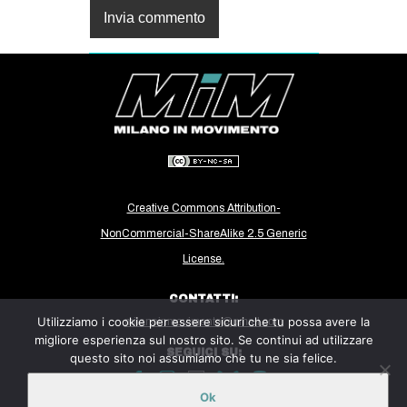
Creative Commons Attribution-
NonCommercial-ShareAlike 2.5 Generic
License.
CONTATTI:
Utilizziamo i cookie per essere sicuri che tu possa avere la
milanoinmovimento@gmail.com
migliore esperienza sul nostro sito. Se continui ad utilizzare
SEGUICI SU:
questo sito noi assumiamo che tu ne sia felice.
Ok