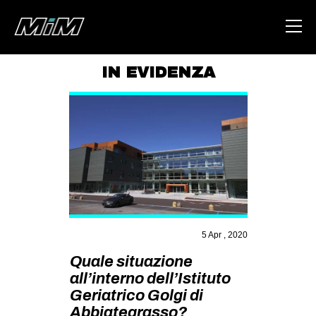
IN EVIDENZA
HOME
ABOUT
AREA
DEGENERAZIONE
GAZA FREESTYLE
CSOA LAMBRETTA
5 Apr , 2020
MSM
Quale situazione
STUDENTI TSUNAMI
all’interno dell’Istituto
Geriatrico Golgi di
ZAM
Abbiategrasso?