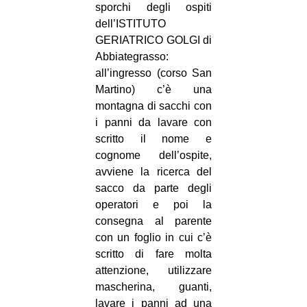
sporchi degli ospiti
CULTURE
dell’ISTITUTO
ARTE
GERIATRICO GOLGI di
Abbiategrasso:
CINEMA
all’ingresso (corso San
MANIFESTI
Martino) c’è una
montagna di sacchi con
MUSICA
i panni da lavare con
RECENSIONI
scritto il nome e
cognome dell’ospite,
INTERNAZIONALE
avviene la ricerca del
AFRICA
sacco da parte degli
operatori e poi la
AMERICHE
consegna al parente
ESTREMO ORIENTE
con un foglio in cui c’è
EUROPA
scritto di fare molta
attenzione, utilizzare
MEDIO ORIENTE
mascherina, guanti,
MONDO
lavare i panni ad una