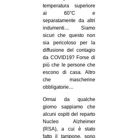
temperatura superiore
EVENTI
ai 60°C e
separatamente da altri
in
indumenti… Siamo
sicuri che questo non
Fb
sia pericoloso per la
tw
diffusione del contagio
da COVID19? Forse di
bsky
più che le persone che
escono di casa. Altro
ms
che mascherine
obbligatorie…
SEARCH
Ormai da qualche
giorno sappiamo che
alcuni ospiti del reparto
Nucleo Alzheimer
(RSA), a cui è stato
fatto il tampone, sono