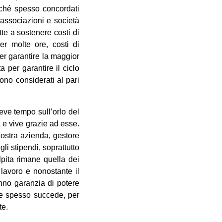
erché spesso concordati
 associazioni e società
te a sostenere costi di
er molte ore, costi di
per garantire la maggior
 per garantire il ciclo
ono considerati al pari
eve tempo sull’orlo del
a e vive grazie ad esse.
nostra azienda, gestore
li stipendi, soprattutto
lpita rimane quella dei
 lavoro e nonostante il
nno garanzia di potere
ome spesso succede, per
te.