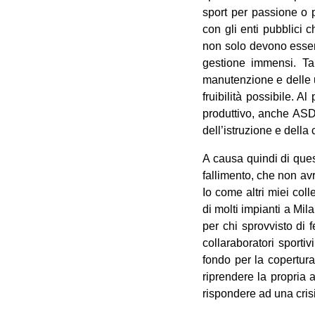
sport per passione o p
con gli enti pubblici 
non solo devono essere
gestione immensi. Tal
manutenzione e delle ut
fruibilità possibile. 
produttivo, anche ASD 
dell’istruzione e della 
A causa quindi di ques
fallimento, che non avr
Io come altri miei col
di molti impianti a Mil
per chi sprovvisto di 
collaraboratori sporti
fondo per la copertur
riprendere la propria 
rispondere ad una cris