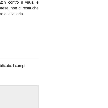
ch contro il virus, e
prese, non ci resta che
o alla vittoria.
blicato.
I campi