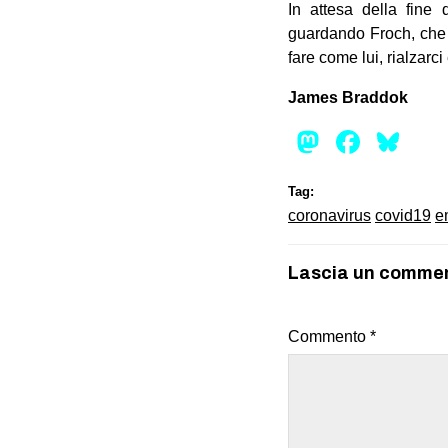
In attesa della fine
guardando Froch, che q
fare come lui, rialzarci
James Braddok
Mastod
Face
Bl
Tag:
coronavirus
covid19
e
Lascia un comme
Commento
*