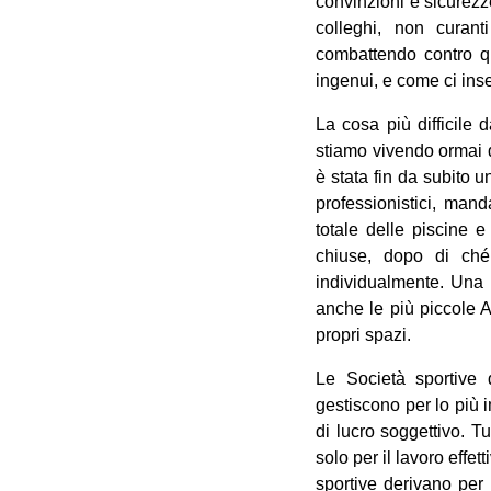
convinzioni e sicurez
colleghi, non curant
combattendo contro qu
ingenui, e come ci inse
La cosa più difficile 
stiamo vivendo ormai da
è stata fin da subito 
professionistici, mand
totale delle piscine e
chiuse, dopo di ché
individualmente. Una 
anche le più piccole A
propri spazi.
Le Società sportive 
gestiscono per lo più i
di lucro soggettivo. Tu
solo per il lavoro effe
sportive derivano per l