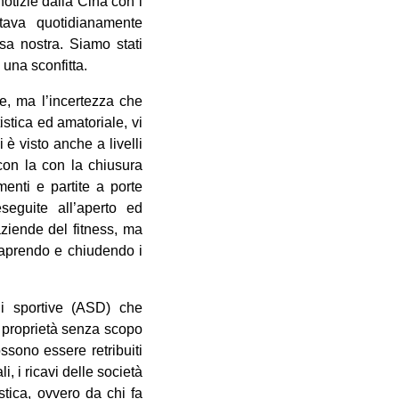
tizie dalla Cina con i
tava quotidianamente
sa nostra. Siamo stati
 una sconfitta.
ve, ma l’incertezza che
istica ed amatoriale, vi
è visto anche a livelli
 con la con la chiusura
menti e partite a porte
eguite all’aperto ed
ziende del fitness, ma
, aprendo e chiudendo i
ni sportive (ASD) che
di proprietà senza scopo
ossono essere retribuiti
, i ricavi delle società
istica, ovvero da chi fa