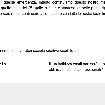
 di questa emergenza, intanto continuiamo questo nostro mat
uella notte del 25 aprile subì un clamoroso ko nelle prime ri
 e reagire per continuare a combattere con tutte le nostre forze fin
on
book
uesky
mergenza
lavoratori
società sportive
sport
Tutele
nto
Il tuo indirizzo email non sarà pub
obbligatori sono contrassegnati
*