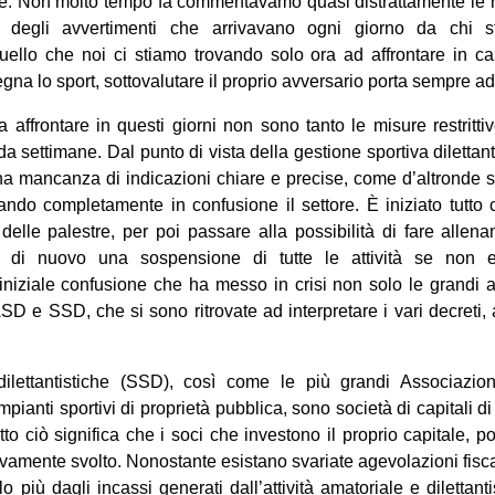
ze. Non molto tempo fa commentavamo quasi distrattamente le no
i degli avvertimenti che arrivavano ogni giorno da chi s
ello che noi ci stiamo trovando solo ora ad affrontare in ca
gna lo sport, sottovalutare il proprio avversario porta sempre ad
da affrontare in questi giorni non sono tanto le misure restritti
 settimane. Dal punto di vista della gestione sportiva dilettant
una mancanza di indicazioni chiare e precise, come d’altronde si 
ando completamente in confusione il settore. È iniziato tutto
 delle palestre, per poi passare alla possibilità di fare allena
 di nuovo una sospensione di tutte le attività se non es
iniziale confusione che ha messo in crisi non solo le grandi a
SD e SSD, che si sono ritrovate ad interpretare i vari decreti
dilettantistiche (SSD), così come le più grandi Associazio
mpianti sportivi di proprietà pubblica, sono società di capitali 
tto ciò significa che i soci che investono il proprio capitale, p
ttivamente svolto. Nonostante esistano svariate agevolazioni fiscali
o più dagli incassi generati dall’attività amatoriale e dilettant