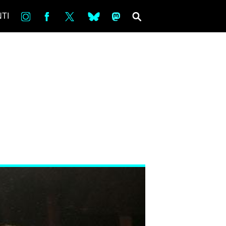
in
Fb
tw
bsky
ms
SEARCH
TI