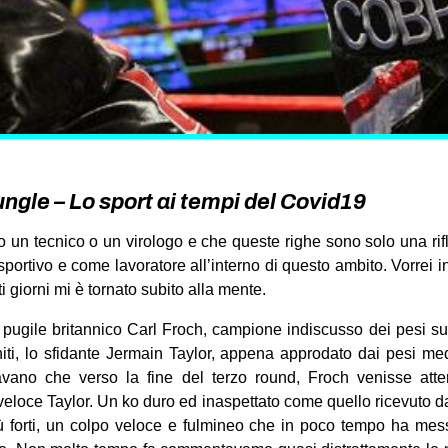
ungle – Lo sport ai tempi del Covid19
un tecnico o un virologo e che queste righe sono solo una rifl
ortivo e come lavoratore all’interno di questo ambito. Vorrei i
i giorni mi è tornato subito alla mente.
il pugile britannico Carl Froch, campione indiscusso dei pesi su
Uniti, lo sfidante Jermain Taylor, appena approdato dai pesi me
avano che verso la fine del terzo round, Froch venisse att
eloce Taylor. Un ko duro ed inaspettato come quello ricevuto d
iù forti, un colpo veloce e fulmineo che in poco tempo ha mess