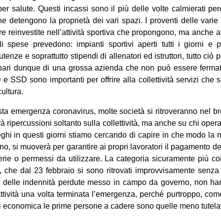
er salute. Questi incassi sono il più delle volte calmierati p
che detengono la proprietà dei vari spazi. I proventi delle varie
 reinvestite nell’attività sportiva che propongono, ma anche at
i spese prevedono: impianti sportivi aperti tutti i giorni e p
enze e soprattutto stipendi di allenatori ed istruttori, tutto ciò 
Al pari dunque di una grossa azienda che non può essere fermata
e SSD sono importanti per offrire alla collettività servizi che s
cultura.
ta emergenza coronavirus, molte società si ritroveranno nel br
à ripercussioni soltanto sulla collettività, ma anche su chi oper
leghi in questi giorni stiamo cercando di capire in che modo la 
ano, si muoverà per garantire ai propri lavoratori il pagamento deg
ferie o permessi da utilizzare. La categoria sicuramente più co
vi, che dal 23 febbraio si sono ritrovati improvvisamente senza
a delle indennità perdute messo in campo da governo, non ha
attività una volta terminata l’emergenza, perché purtroppo, c
i economica le prime persone a cadere sono quelle meno tutela