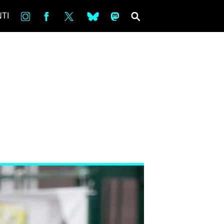
in
Fb
tw
bsky
ms
SEARCH
TI