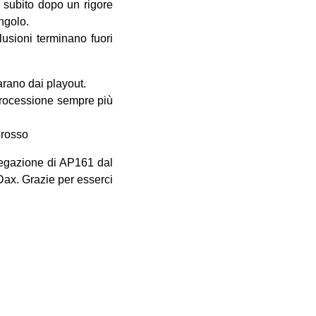
, subito dopo un rigore
ngolo.
lusioni terminano fuori
arano dai playout.
etrocessione sempre più
orosso
legazione di AP161 dal
Dax. Grazie per esserci