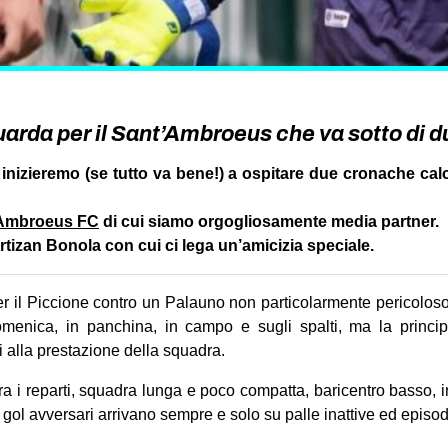
uarda per il Sant’Ambroeus che va sotto di du
inizieremo (se tutto va bene!) a ospitare due cronache calc
. Ambroeus FC
di cui siamo orgogliosamente media partner.
artizan Bonola con cui ci lega un’amicizia speciale.
r il Piccione contro un Palauno non particolarmente pericoloso
menica, in panchina, in campo e sugli spalti, ma la princip
si alla prestazione della squadra.
 i reparti, squadra lunga e poco compatta, baricentro basso, i
 gol avversari arrivano sempre e solo su palle inattive ed episod