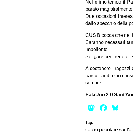
Nel primo tempo il Pal
parato magistralmente d
Due occasioni interess
dallo specchio della po
CUS Bicocca che nel fr
Saranno necessari tant
impellente.
Sei gare per crederci,
A sostenere i ragazzi
parco Lambro, in cui s
sempre!
PalaUno 2-0 Sant’A
Mastod
Face
Bl
Tag:
calcio popolare
sant'