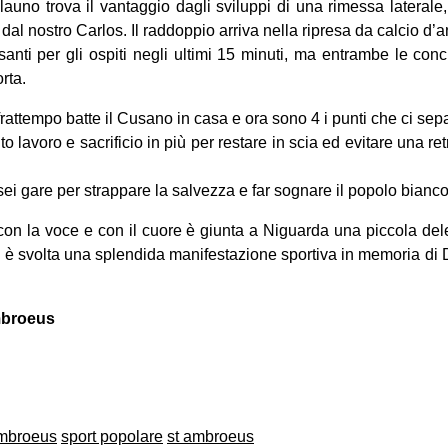
auno trova il vantaggio dagli sviluppi di una rimessa laterale
al nostro Carlos. Il raddoppio arriva nella ripresa da calcio d’a
anti per gli ospiti negli ultimi 15 minuti, ma entrambe le conc
rta.
attempo batte il Cusano in casa e ora sono 4 i punti che ci sep
o lavoro e sacrificio in più per restare in scia ed evitare una r
 sei gare per strappare la salvezza e far sognare il popolo bianc
 con la voce e con il cuore è giunta a Niguarda una piccola de
i è svolta una splendida manifestazione sportiva in memoria di 
mbroeus
on
book
uesky
ambroeus
sport popolare
st ambroeus