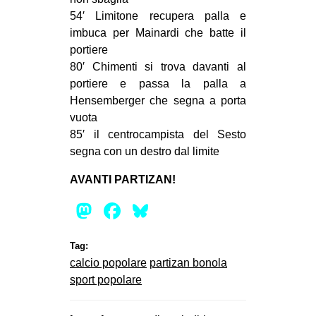
54′ Limitone recupera palla e
EVENTI
imbuca per Mainardi che batte il
portiere
in
80′ Chimenti si trova davanti al
Fb
portiere e passa la palla a
Hensemberger che segna a porta
tw
vuota
85′ il centrocampista del Sesto
bsky
segna con un destro dal limite
ms
AVANTI PARTIZAN!
Mastodon
Facebook
Bluesky
SEARCH
Tag:
calcio popolare
partizan bonola
sport popolare