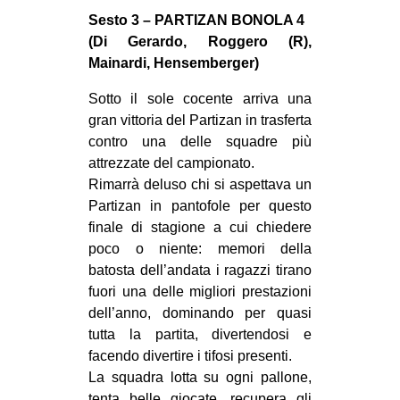
MILANO
Sesto 3 – PARTIZAN BONOLA 4
MOBILITAZIONI
(Di Gerardo, Roggero (R),
Mainardi, Hensemberger)
SPAZI
Sotto il sole cocente arriva una
SPORT POPOLARE
gran vittoria del Partizan in trasferta
MOVIMENTI
contro una delle squadre più
attrezzate del campionato.
AMBIENTE
Rimarrà deluso chi si aspettava un
ANTIFASCISMO
Partizan in pantofole per questo
finale di stagione a cui chiedere
DIRITTO ALL’ABITARE
poco o niente: memori della
GENERI
batosta dell’andata i ragazzi tirano
MIGRAZIONI
fuori una delle migliori prestazioni
dell’anno, dominando per quasi
PRECARIATO
tutta la partita, divertendosi e
REPRESSIONE
facendo divertire i tifosi presenti.
La squadra lotta su ogni pallone,
STUDENTI
tenta belle giocate, recupera gli