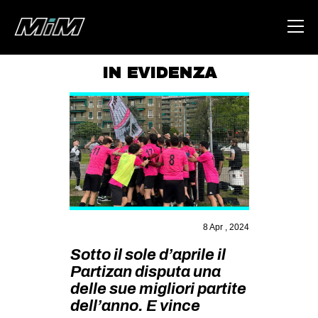
IN EVIDENZA
HOME
ABOUT
AREA
DEGENERAZIONE
GAZA FREESTYLE
CSOA LAMBRETTA
8 Apr , 2024
MSM
Sotto il sole d’aprile il
Partizan disputa una
STUDENTI TSUNAMI
delle sue migliori partite
ZAM
dell’anno. E vince