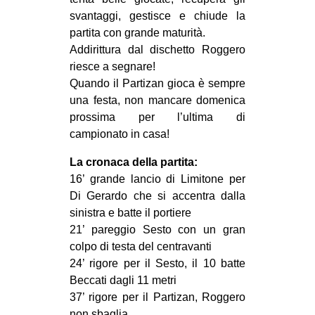
CULTURE
svantaggi, gestisce e chiude la
partita con grande maturità.
ARTE
Addirittura dal dischetto Roggero
CINEMA
riesce a segnare!
Quando il Partizan gioca è sempre
MANIFESTI
una festa, non mancare domenica
MUSICA
prossima per l’ultima di
RECENSIONI
campionato in casa!
INTERNAZIONALE
La cronaca della partita:
16’ grande lancio di Limitone per
AFRICA
Di Gerardo che si accentra dalla
AMERICHE
sinistra e batte il portiere
21’ pareggio Sesto con un gran
ESTREMO ORIENTE
colpo di testa del centravanti
EUROPA
24’ rigore per il Sesto, il 10 batte
Beccati dagli 11 metri
MEDIO ORIENTE
37’ rigore per il Partizan, Roggero
MONDO
non sbaglia