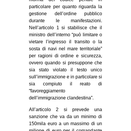
particolare per quanto riguarda la
EVENTI
gestione dell’ordine pubblico
durante le manifestazioni.
in
Nell’articolo 1 si stabilisce che il
Fb
ministro dell’interno “può limitare o
vietare l’ingresso il transito o la
tw
sosta di navi nel mare territoriale”
per ragioni di ordine e sicurezza,
bsky
ovvero quando si presuppone che
sia stato violato il testo unico
ms
sull’immigrazione e in particolare si
sia compiuto il reato di
SEARCH
“favoreggiamento
dell’immigrazione clandestina”.
All’articolo 2 si prevede una
sanzione che va da un minimo di
150mila euro a un massimo di un
milione di euro per il comandante