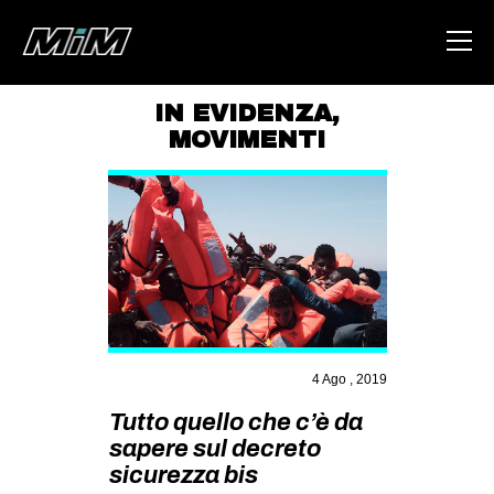
IN EVIDENZA
,
MOVIMENTI
HOME
ABOUT
AREA
DEGENERAZIONE
GAZA FREESTYLE
CSOA LAMBRETTA
4 Ago , 2019
MSM
Tutto quello che c’è da
STUDENTI TSUNAMI
sapere sul decreto
ZAM
sicurezza bis