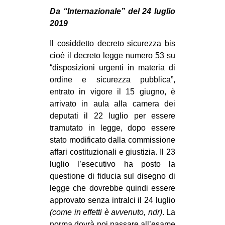
MILANO
Da “Internazionale” del 24 luglio
MOBILITAZIONI
2019
SPAZI
Il cosiddetto decreto sicurezza bis
cioè il decreto legge numero 53 su
SPORT POPOLARE
“disposizioni urgenti in materia di
MOVIMENTI
ordine e sicurezza pubblica”,
entrato in vigore il 15 giugno, è
AMBIENTE
arrivato in aula alla camera dei
ANTIFASCISMO
deputati il 22 luglio per essere
tramutato in legge, dopo essere
DIRITTO ALL’ABITARE
stato modificato dalla commissione
GENERI
affari costituzionali e giustizia. Il 23
MIGRAZIONI
luglio l’esecutivo ha posto la
questione di fiducia sul disegno di
PRECARIATO
legge che dovrebbe quindi essere
REPRESSIONE
approvato senza intralci il 24 luglio
(come in effetti è avvenuto, ndr)
. La
STUDENTI
norma dovrà poi passare all’esame