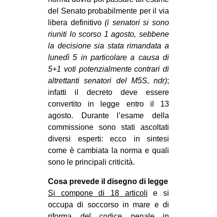
CULTURE
del Senato probabilmente per il via
libera definitivo
(i senatori si sono
ARTE
riuniti lo scorso 1 agosto, sebbene
CINEMA
la decisione sia stata rimandata a
lunedì 5 in particolare a causa di
MANIFESTI
5+1 voti potenzialmente contrari di
MUSICA
altrettanti senatori del M5S, ndr)
;
RECENSIONI
infatti il decreto deve essere
convertito in legge entro il 13
INTERNAZIONALE
agosto. Durante l’esame della
commissione sono stati ascoltati
AFRICA
diversi esperti: ecco in sintesi
AMERICHE
come è cambiata la norma e quali
ESTREMO ORIENTE
sono le principali criticità.
EUROPA
Cosa prevede il disegno di legge
Si compone di 18 articoli
e si
MEDIO ORIENTE
occupa di soccorso in mare e di
MONDO
riforma del codice penale in