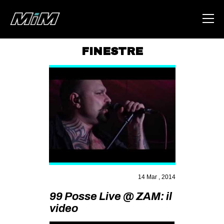
FINESTRE
HOME
ABOUT
AREA
DEGENERAZIONE
GAZA FREESTYLE
CSOA LAMBRETTA
MSM
14 Mar , 2014
STUDENTI TSUNAMI
99 Posse Live @ ZAM: il
video
ZAM