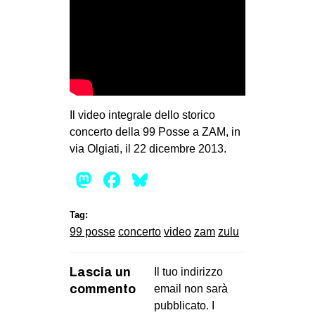
MILANO
MOBILITAZIONI
SPAZI
SPORT POPOLARE
MOVIMENTI
Il video integrale dello storico
concerto della 99 Posse a ZAM, in
AMBIENTE
via Olgiati, il 22 dicembre 2013.
ANTIFASCISMO
Mastodon
Facebook
Bluesky
DIRITTO ALL’ABITARE
GENERI
Tag:
MIGRAZIONI
99 posse
concerto
video
zam
zulu
PRECARIATO
Lascia un
Il tuo indirizzo
REPRESSIONE
commento
email non sarà
STUDENTI
pubblicato.
I