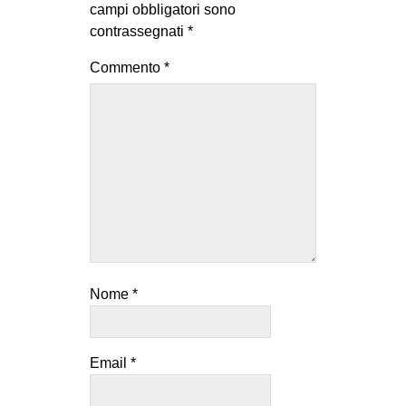
campi obbligatori sono
CULTURE
contrassegnati
*
ARTE
Commento
*
CINEMA
MANIFESTI
MUSICA
RECENSIONI
INTERNAZIONALE
AFRICA
AMERICHE
Nome
*
ESTREMO ORIENTE
EUROPA
Email
*
MEDIO ORIENTE
MONDO