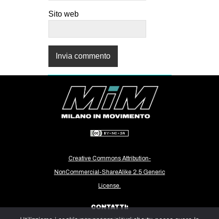
EVENTI
Sito web
in
Fb
tw
bsky
ms
SEARCH
Creative Commons Attribution-
NonCommercial-ShareAlike 2.5 Generic
License.
CONTATTI: