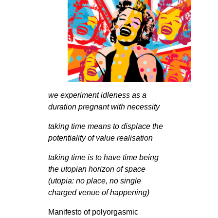
MILANO
MOBILITAZIONI
SPAZI
SPORT POPOLARE
MOVIMENTI
AMBIENTE
we experiment idleness as a
duration pregnant with necessity
ANTIFASCISMO
DIRITTO ALL’ABITARE
taking time means to displace the
potentiality of value realisation
GENERI
taking time is to have time being
MIGRAZIONI
the utopian horizon of space
PRECARIATO
(utopia: no place, no single
REPRESSIONE
charged venue of happening)
STUDENTI
Manifesto of polyorgasmic