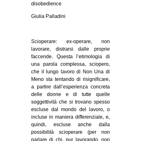
disobedience
CULTURE
Giulia Palladini
ARTE
CINEMA
MANIFESTI
Scioperare: ex-operare, non
lavorare, distrarsi dalle proprie
MUSICA
faccende. Questa l’etimologia di
RECENSIONI
una parola complessa, sciopero,
che il lungo lavoro di Non Una di
INTERNAZIONALE
Meno sta tentando di risignificare,
AFRICA
a partire dall’esperienza concreta
AMERICHE
delle donne e di tutte quelle
soggettività che si trovano spesso
ESTREMO ORIENTE
escluse dal mondo del lavoro, o
EUROPA
incluse in maniera differenziale, e,
quindi, escluse anche dalla
MEDIO ORIENTE
possibilità scioperare (per non
MONDO
parlare di chi, pur lavorando, non