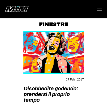
FINESTRE
HOME
ABOUT
AREA
DEGENERAZIONE
GAZA FREESTYLE
CSOA LAMBRETTA
17 Feb , 2017
MSM
Disobbedire godendo:
STUDENTI TSUNAMI
prendersi il proprio
tempo
ZAM