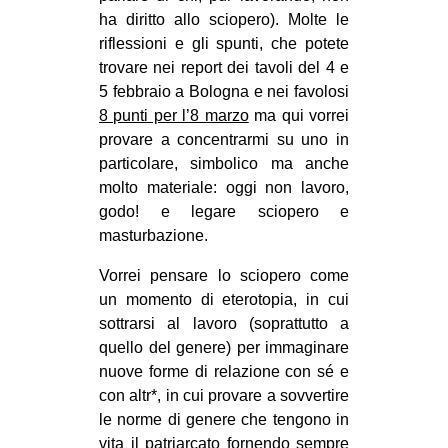
ha diritto allo sciopero). Molte le
EVENTI
riflessioni e gli spunti, che potete
trovare nei report dei tavoli del 4 e
in
5 febbraio a Bologna e nei favolosi
8 punti per l’8 marzo
ma qui vorrei
Fb
provare a concentrarmi su uno in
tw
particolare, simbolico ma anche
molto materiale: oggi non lavoro,
bsky
godo! e legare sciopero e
masturbazione.
ms
Vorrei pensare lo sciopero come
SEARCH
un momento di eterotopia, in cui
sottrarsi al lavoro (soprattutto a
quello del genere) per immaginare
nuove forme di relazione con sé e
con altr*, in cui provare a sovvertire
le norme di genere che tengono in
vita il patriarcato fornendo sempre