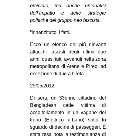
omicidio, ma anche un’analisi
CULTURE
dell’impatto e delle strategie
ARTE
politiche del gruppo neo fascista.
CINEMA
“Innanzitutto, i fatti.
MANIFESTI
Ecco un elenco dei più rilevanti
MUSICA
attacchi fascisti degli ultimi due
RECENSIONI
anni, quasi tutti avvenuti nella zona
metropolitana di Atene e Pireo, ad
INTERNAZIONALE
eccezione di due a Creta.
AFRICA
29/05/2012
AMERICHE
Di sera, un 33enne cittadino del
ESTREMO ORIENTE
Bangladesh cade vittima di
EUROPA
accoltellamento in un vagone del
treno (Elettrico urbano) sotto lo
MEDIO ORIENTE
sguardo di decine di passeggeri. È
MONDO
stata resa nota la testimonianza di