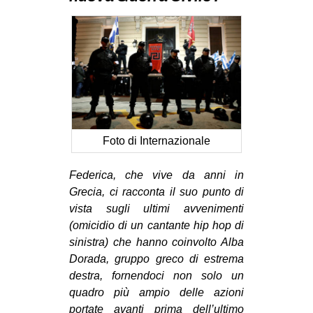
MILANO
MOBILITAZIONI
SPAZI
SPORT POPOLARE
MOVIMENTI
AMBIENTE
Foto di Internazionale
ANTIFASCISMO
Federica, che vive da anni in
DIRITTO ALL’ABITARE
Grecia, ci racconta il suo punto di
GENERI
vista sugli ultimi avvenimenti
(omicidio di un cantante hip hop di
MIGRAZIONI
sinistra) che hanno coinvolto Alba
PRECARIATO
Dorada, gruppo greco di estrema
REPRESSIONE
destra, fornendoci non solo un
quadro più ampio delle azioni
STUDENTI
portate avanti prima dell’ultimo