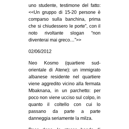
uno studente, testimone del fatto:
EVENTI
<<Un gruppo di 15-20 persone è
comparso sulla banchina, prima
in
che si chiudessero le porte”, con il
noto rivoltante slogan “non
Fb
diventerai mai greco…”>>
tw
02/06/2012
bsky
Neo Kosmo (quartiere sud-
orientale di Atene): un immigrato
ms
albanese residente nel quartiere
viene aggredito vicino alla fermata
SEARCH
Mbaknana, in un parchetto: per
poco non viene ucciso sul colpo, in
quanto il coltello con cui lo
passano da parte a parte
danneggia seriamente la milza.