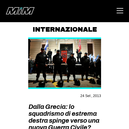
INTERNAZIONALE
HOME
ABOUT
AREA
DEGENERAZIONE
GAZA FREESTYLE
CSOA LAMBRETTA
24 Set , 2013
MSM
Dalla Grecia: lo
STUDENTI TSUNAMI
squadrismo di estrema
destra spinge verso una
ZAM
nuova Guerra Civile?