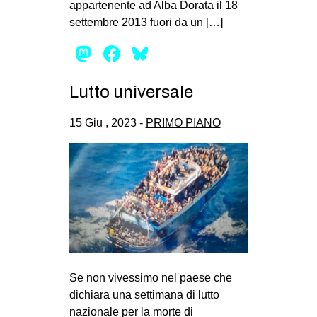
appartenente ad Alba Dorata il 18
EVENTI
settembre 2013 fuori da un […]
Mastodon
Facebook
Bluesky
in
Fb
Lutto universale
tw
15 Giu , 2023 -
PRIMO PIANO
bsky
ms
SEARCH
Se non vivessimo nel paese che
dichiara una settimana di lutto
nazionale per la morte di