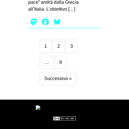
pace” andrà dalla Grecia
all’Italia. L’obiettivo […]
Mastodon
Facebook
Bluesky
1
2
3
…
9
Successivo »