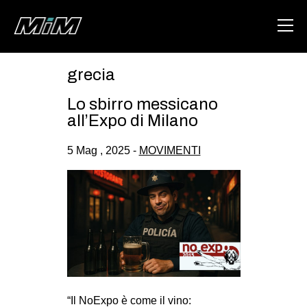
grecia
HOME
Lo sbirro messicano
ABOUT
all’Expo di Milano
AREA
5 Mag , 2025 -
MOVIMENTI
DEGENERAZIONE
GAZA FREESTYLE
CSOA LAMBRETTA
MSM
STUDENTI TSUNAMI
ZAM
“Il NoExpo è come il vino: