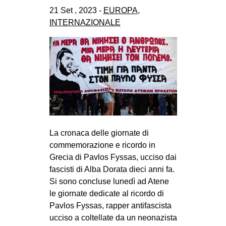
CULTURE
21 Set , 2023 -
EUROPA
,
INTERNAZIONALE
ARTE
CINEMA
MANIFESTI
MUSICA
RECENSIONI
INTERNAZIONALE
La cronaca delle giornate di
AFRICA
commemorazione e ricordo in
AMERICHE
Grecia di Pavlos Fyssas, ucciso dai
ESTREMO ORIENTE
fascisti di Alba Dorata dieci anni fa.
Si sono concluse lunedì ad Atene
EUROPA
le giornate dedicate al ricordo di
MEDIO ORIENTE
Pavlos Fyssas, rapper antifascista
ucciso a coltellate da un neonazista
MONDO