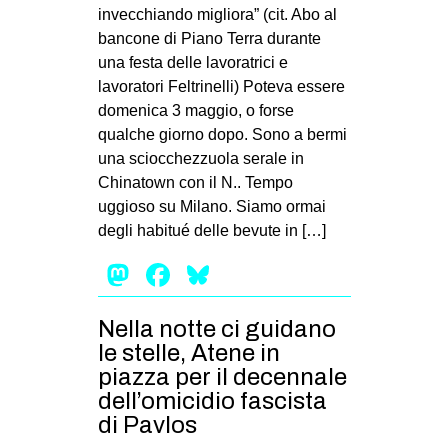
MILANO
invecchiando migliora” (cit. Abo al
bancone di Piano Terra durante
MOBILITAZIONI
una festa delle lavoratrici e
SPAZI
lavoratori Feltrinelli) Poteva essere
domenica 3 maggio, o forse
SPORT POPOLARE
qualche giorno dopo. Sono a bermi
MOVIMENTI
una sciocchezzuola serale in
Chinatown con il N.. Tempo
AMBIENTE
uggioso su Milano. Siamo ormai
ANTIFASCISMO
degli habitué delle bevute in […]
DIRITTO ALL’ABITARE
Mastodon
Facebook
Bluesky
GENERI
Nella notte ci guidano
MIGRAZIONI
le stelle, Atene in
PRECARIATO
piazza per il decennale
REPRESSIONE
dell’omicidio fascista
di Pavlos
STUDENTI