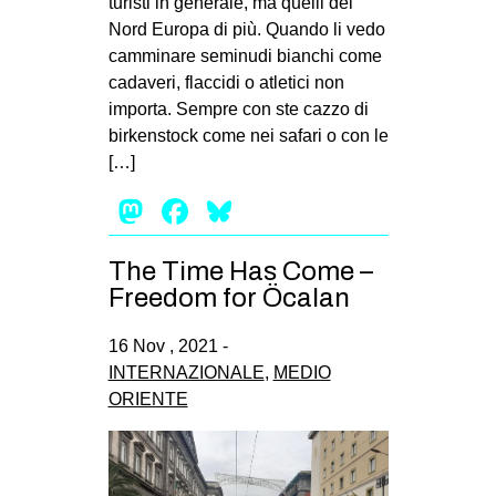
turisti in generale, ma quelli del
Nord Europa di più. Quando li vedo
camminare seminudi bianchi come
cadaveri, flaccidi o atletici non
importa. Sempre con ste cazzo di
birkenstock come nei safari o con le
[…]
Mastodon
Facebook
Bluesky
The Time Has Come –
Freedom for Öcalan
16 Nov , 2021 -
INTERNAZIONALE
,
MEDIO
ORIENTE