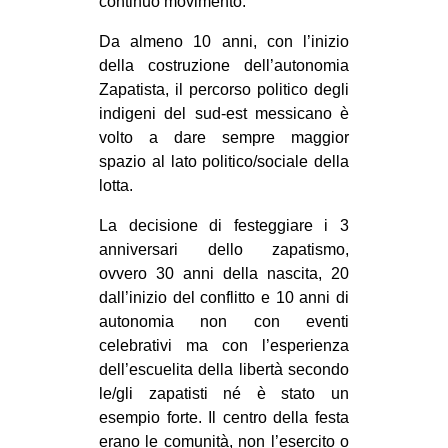
continuo movimento.
CULTURE
Da almeno 10 anni, con l’inizio
ARTE
della costruzione dell’autonomia
CINEMA
Zapatista, il percorso politico degli
indigeni del sud-est messicano è
MANIFESTI
volto a dare sempre maggior
MUSICA
spazio al lato politico/sociale della
lotta.
RECENSIONI
La decisione di festeggiare i 3
INTERNAZIONALE
anniversari dello zapatismo,
AFRICA
ovvero 30 anni della nascita, 20
dall’inizio del conflitto e 10 anni di
AMERICHE
autonomia non con eventi
ESTREMO ORIENTE
celebrativi ma con l’esperienza
EUROPA
dell’escuelita della libertà secondo
le/gli zapatisti né è stato un
MEDIO ORIENTE
esempio forte. Il centro della festa
MONDO
erano le comunità, non l’esercito o