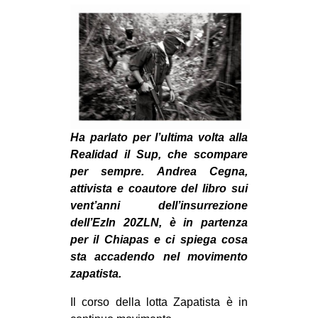
MILANO
MOBILITAZIONI
SPAZI
SPORT POPOLARE
MOVIMENTI
AMBIENTE
Ha parlato per l’ultima volta alla
Realidad il Sup, che scompare
ANTIFASCISMO
per sempre. Andrea Cegna,
DIRITTO ALL’ABITARE
attivista e coautore del libro sui
vent’anni dell’insurrezione
GENERI
dell’Ezln 20ZLN, è in partenza
MIGRAZIONI
per il Chiapas e ci spiega cosa
PRECARIATO
sta accadendo nel movimento
zapatista.
REPRESSIONE
Il corso della lotta Zapatista è in
STUDENTI