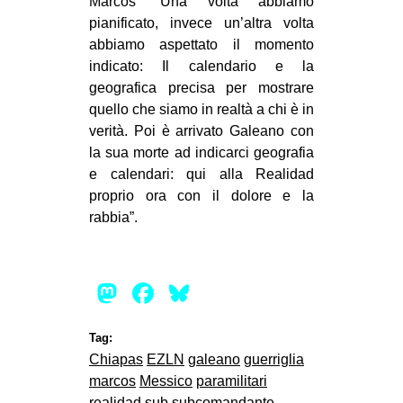
Marcos “Una volta abbiamo
pianificato, invece un’altra volta
abbiamo aspettato il momento
indicato: Il calendario e la
geografica precisa per mostrare
quello che siamo in realtà a chi è in
verità. Poi è arrivato Galeano con
la sua morte ad indicarci geografia
e calendari: qui alla Realidad
proprio ora con il dolore e la
rabbia”.
Mastodon
Facebook
Bluesky
Tag:
Chiapas
EZLN
galeano
guerriglia
marcos
Messico
paramilitari
realidad
sub
subcomandante