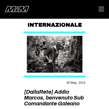
INTERNAZIONALE
HOME
ABOUT
AREA
DEGENERAZIONE
GAZA FREESTYLE
CSOA LAMBRETTA
26 Mag , 2014
MSM
[DallaRete] Addio
STUDENTI TSUNAMI
Marcos, benvenuto Sub
ZAM
Comandante Galeano