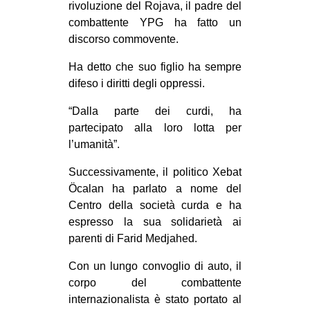
rivoluzione del Rojava, il padre del
EVENTI
combattente YPG ha fatto un
discorso commovente.
in
Ha detto che suo figlio ha sempre
Fb
difeso i diritti degli oppressi.
“Dalla parte dei curdi, ha
tw
partecipato alla loro lotta per
bsky
l’umanità”.
Successivamente, il politico Xebat
ms
Öcalan ha parlato a nome del
SEARCH
Centro della società curda e ha
espresso la sua solidarietà ai
parenti di Farid Medjahed.
Con un lungo convoglio di auto, il
corpo del combattente
internazionalista è stato portato al