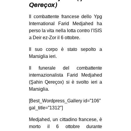
MILANO
Qereçox)
MOBILITAZIONI
Il combattente francese dello Ypg
SPAZI
International Farid Medjahed ha
perso la vita nella lotta contro l’ISIS
SPORT POPOLARE
a Deir ez-Zor il 6 ottobre.
MOVIMENTI
Il suo corpo è stato sepolto a
AMBIENTE
Marsiglia ieri.
ANTIFASCISMO
Il funerale del combattente
internazionalista Farid Medjahed
DIRITTO ALL’ABITARE
(Şahin Qereçox) si è svolto ieri a
GENERI
Marsiglia.
MIGRAZIONI
[Best_Wordpress_Gallery id=”106″
PRECARIATO
gal_title=”1312″]
REPRESSIONE
Medjahed, un cittadino francese, è
STUDENTI
morto il 6 ottobre durante