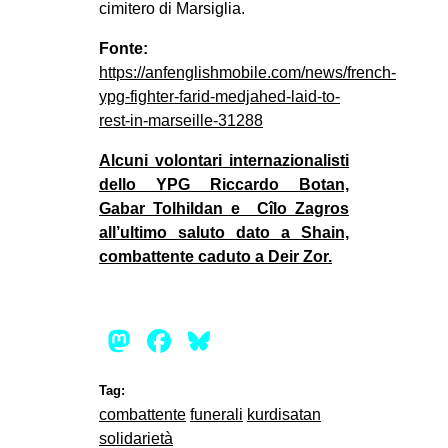
cimitero di Marsiglia.
Fonte:
https://anfenglishmobile.com/news/french-
ypg-fighter-farid-medjahed-laid-to-
rest-in-marseille-31288
Alcuni volontari internazionalisti
dello YPG Riccardo Botan,
Gabar Tolhildan e Cîlo Zagros
all’ultimo saluto dato a Shain,
combattente caduto a Deir Zor.
Mastodon
Facebook
Bluesky
Tag:
combattente
funerali
kurdisatan
solidarietà