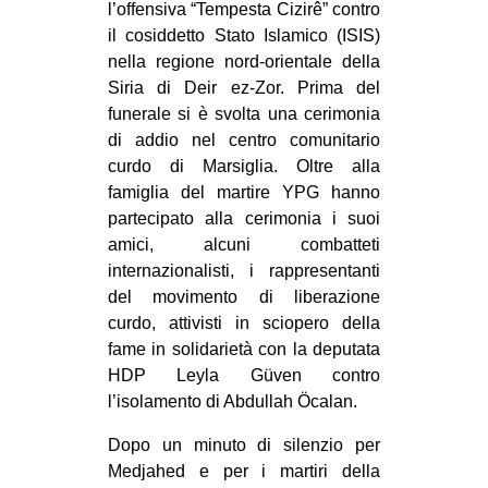
l’offensiva “Tempesta Cizirê” contro
CULTURE
il cosiddetto Stato Islamico (ISIS)
ARTE
nella regione nord-orientale della
Siria di Deir ez-Zor. Prima del
CINEMA
funerale si è svolta una cerimonia
MANIFESTI
di addio nel centro comunitario
curdo di Marsiglia. Oltre alla
MUSICA
famiglia del martire YPG hanno
RECENSIONI
partecipato alla cerimonia i suoi
amici, alcuni combatteti
INTERNAZIONALE
internazionalisti, i rappresentanti
AFRICA
del movimento di liberazione
curdo, attivisti in sciopero della
AMERICHE
fame in solidarietà con la deputata
ESTREMO ORIENTE
HDP Leyla Güven contro
EUROPA
l’isolamento di Abdullah Öcalan.
MEDIO ORIENTE
Dopo un minuto di silenzio per
Medjahed e per i martiri della
MONDO