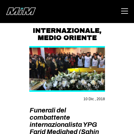
INTERNAZIONALE
,
MEDIO ORIENTE
HOME
ABOUT
AREA
DEGENERAZIONE
GAZA FREESTYLE
CSOA LAMBRETTA
10 Dic , 2018
MSM
Funerali del
STUDENTI TSUNAMI
combattente
internazionalista YPG
ZAM
Farid Medjahed (Şahin