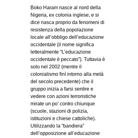
Boko Haram nasce al nord della
EVENTI
Nigeria, ex colonia inglese, e si
in
dice nasca proprio da fenomeni di
resistenza della popolazione
Fb
locale all’obbligo dell’educazione
occidentale (il nome significa
tw
letteralmente “L’educazione
occidentale è peccato”). Tuttavia è
bsky
solo nel 2002 (mentre il
colonialismo finì intorno alla metà
ms
del secolo precedente) che il
gruppo inizia a farsi sentire e
SEARCH
vedere con azioni terroristiche
mirate un po’ contro chiunque
(scuole, stazioni di polizia,
istituzioni e chiese cattoliche).
Utilizzando la “bandiera”
dell’opposizione all’educazione