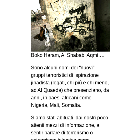
MILANO
MOBILITAZIONI
SPAZI
SPORT POPOLARE
MOVIMENTI
Boko Haram, Al Shabab, Aqmi….
AMBIENTE
Sono alcuni nomi dei “nuovi”
ANTIFASCISMO
gruppi terroristici di ispirazione
DIRITTO ALL’ABITARE
jihadista (legati, chi più e chi meno,
ad Al Quaeda) che presenziano, da
GENERI
anni, in paesi africani come
MIGRAZIONI
Nigeria, Mali, Somalia.
PRECARIATO
Siamo stati abituati, dai nostri poco
REPRESSIONE
attenti mezzi di informazione, a
sentir parlare di terrorismo o
STUDENTI