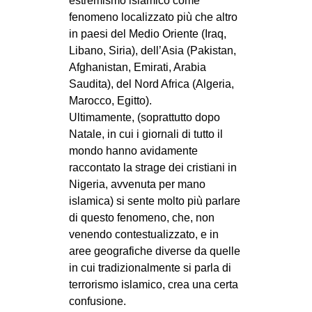
estremismo islamico come
CULTURE
fenomeno localizzato più che altro
in paesi del Medio Oriente (Iraq,
ARTE
Libano, Siria), dell’Asia (Pakistan,
CINEMA
Afghanistan, Emirati, Arabia
Saudita), del Nord Africa (Algeria,
MANIFESTI
Marocco, Egitto).
MUSICA
Ultimamente, (soprattutto dopo
RECENSIONI
Natale, in cui i giornali di tutto il
mondo hanno avidamente
INTERNAZIONALE
raccontato la strage dei cristiani in
Nigeria, avvenuta per mano
AFRICA
islamica) si sente molto più parlare
AMERICHE
di questo fenomeno, che, non
ESTREMO ORIENTE
venendo contestualizzato, e in
aree geografiche diverse da quelle
EUROPA
in cui tradizionalmente si parla di
MEDIO ORIENTE
terrorismo islamico, crea una certa
confusione.
MONDO