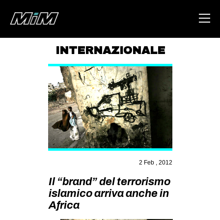
INTERNAZIONALE
HOME
ABOUT
AREA
DEGENERAZIONE
GAZA FREESTYLE
CSOA LAMBRETTA
2 Feb , 2012
MSM
Il “brand” del terrorismo
STUDENTI TSUNAMI
islamico arriva anche in
Africa
ZAM