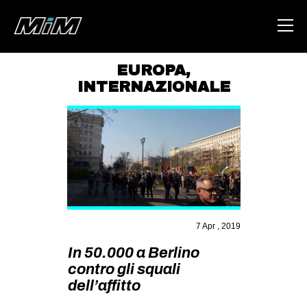
EUROPA
,
INTERNAZIONALE
HOME
ABOUT
AREA
DEGENERAZIONE
GAZA FREESTYLE
CSOA LAMBRETTA
7 Apr , 2019
MSM
In 50.000 a Berlino
STUDENTI TSUNAMI
contro gli squali
dell’affitto
ZAM