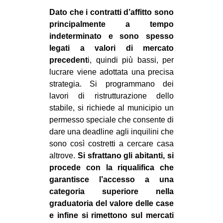
Dato che i contratti d’affitto sono
EVENTI
principalmente a tempo
in
indeterminato e sono spesso
legati a valori di mercato
Fb
precedent
i, quindi più bassi, per
lucrare viene adottata una precisa
tw
strategia. Si programmano dei
lavori di ristrutturazione dello
bsky
stabile, si richiede al municipio un
permesso speciale che consente di
ms
dare una deadline agli inquilini che
sono così costretti a cercare casa
SEARCH
altrove.
Si sfrattano gli abitanti, si
procede con la riqualifica che
garantisce l’accesso a una
categoria superiore nella
graduatoria del valore delle case
e infine si rimettono sul mercati