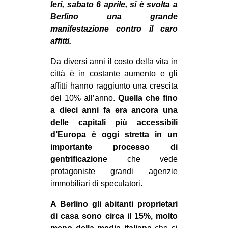
Ieri, sabato 6 aprile, si è svolta a
MILANO
Berlino una grande
MOBILITAZIONI
manifestazione contro il caro
SPAZI
affitti.
SPORT POPOLARE
Da diversi anni il costo della vita in
città è in costante aumento e gli
MOVIMENTI
affitti hanno raggiunto una crescita
AMBIENTE
del 10% all’anno.
Quella che fino
a dieci anni fa era ancora una
ANTIFASCISMO
delle capitali più accessibili
DIRITTO ALL’ABITARE
d’Europa è oggi stretta in un
importante processo di
GENERI
gentrificazion
e che vede
MIGRAZIONI
protagoniste grandi agenzie
PRECARIATO
immobiliari di speculatori.
REPRESSIONE
A Berlino gli abitanti proprietari
di casa sono circa il 15%, molto
STUDENTI