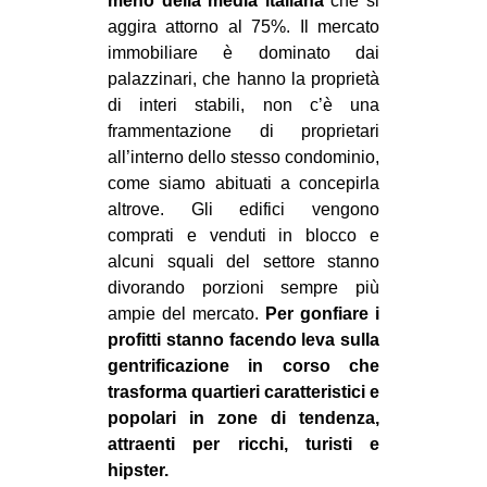
meno della media italiana
che si
CULTURE
aggira attorno al 75%. Il mercato
immobiliare è dominato dai
ARTE
palazzinari, che hanno la proprietà
CINEMA
di interi stabili, non c’è una
frammentazione di proprietari
MANIFESTI
all’interno dello stesso condominio,
MUSICA
come siamo abituati a concepirla
RECENSIONI
altrove. Gli edifici vengono
comprati e venduti in blocco e
INTERNAZIONALE
alcuni squali del settore stanno
divorando porzioni sempre più
AFRICA
ampie del mercato.
Per gonfiare i
AMERICHE
profitti stanno facendo leva sulla
ESTREMO ORIENTE
gentrificazione in corso che
trasforma quartieri caratteristici e
EUROPA
popolari in zone di tendenza,
MEDIO ORIENTE
attraenti per ricchi, turisti e
hipster.
MONDO