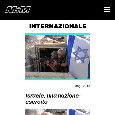
INTERNAZIONALE
HOME
ABOUT
AREA
DEGENERAZIONE
GAZA FREESTYLE
CSOA LAMBRETTA
1 Mag , 2013
MSM
Israele, una nazione-
STUDENTI TSUNAMI
esercito
ZAM