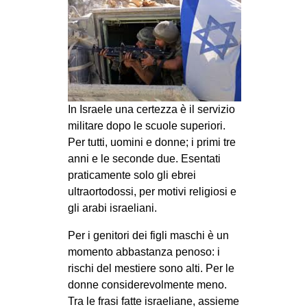
MILANO
MOBILITAZIONI
SPAZI
SPORT POPOLARE
MOVIMENTI
In Israele una certezza è il servizio
militare dopo le scuole superiori.
AMBIENTE
Per tutti, uomini e donne; i primi tre
ANTIFASCISMO
anni e le seconde due. Esentati
praticamente solo gli ebrei
DIRITTO ALL’ABITARE
ultraortodossi, per motivi religiosi e
GENERI
gli arabi israeliani.
MIGRAZIONI
Per i genitori dei figli maschi è un
PRECARIATO
momento abbastanza penoso: i
rischi del mestiere sono alti. Per le
REPRESSIONE
donne considerevolmente meno.
STUDENTI
Tra le frasi fatte israeliane, assieme