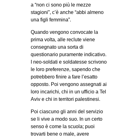
a “non ci sono più le mezze
CULTURE
stagioni”, c’è anche “abbi almeno
ARTE
una figli femmina”.
CINEMA
Quando vengono convocate la
MANIFESTI
prima volta, alle reclute viene
consegnato una sorta di
MUSICA
questionario puramente indicativo.
RECENSIONI
I neo-soldati e soldatesse scrivono
le loro preferenze, sapendo che
INTERNAZIONALE
potrebbero finire a fare l’esatto
AFRICA
opposto. Poi vengono assegnati ai
loro incarichi, chi in un ufficio a Tel
AMERICHE
Aviv e chi in territori palestinesi.
ESTREMO ORIENTE
Poi ciascuno gli anni del servizio
EUROPA
se li vive a modo suo. In un certo
MEDIO ORIENTE
senso è come la scuola; puoi
trovarti bene o male, avere
MONDO