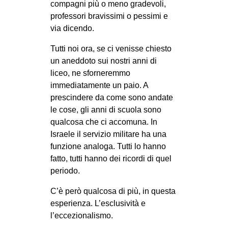
compagni più o meno gradevoli,
EVENTI
professori bravissimi o pessimi e
via dicendo.
in
Tutti noi ora, se ci venisse chiesto
Fb
un aneddoto sui nostri anni di
liceo, ne sforneremmo
tw
immediatamente un paio. A
prescindere da come sono andate
bsky
le cose, gli anni di scuola sono
qualcosa che ci accomuna. In
ms
Israele il servizio militare ha una
funzione analoga. Tutti lo hanno
SEARCH
fatto, tutti hanno dei ricordi di quel
periodo.
C’è però qualcosa di più, in questa
esperienza. L’esclusività e
l’eccezionalismo.