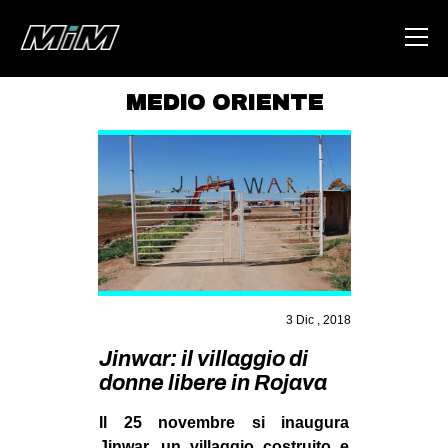
MEDIO ORIENTE
HOME
ABOUT
AREA
DEGENERAZIONE
GAZA FREESTYLE
CSOA LAMBRETTA
3 Dic , 2018
MSM
Jinwar: il villaggio di
donne libere in Rojava
STUDENTI TSUNAMI
ZAM
Il 25 novembre si inaugura
Jinwar, un villaggio costruito e