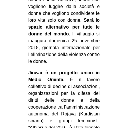
CULTURE
vogliono fuggire dalla società e
donne che vogliono condividere le
ARTE
loro vite solo con donne.
Sarà lo
CINEMA
spazio alternativo per tutte le
donne del mondo
. Il villaggio si
MANIFESTI
inaugura domenica 25 novembre
MUSICA
2018, giornata internazionale per
RECENSIONI
l’eliminazione della violenza contro
le donne.
INTERNAZIONALE
Jinwar è un progetto unico in
AFRICA
Medio Oriente.
È il lavoro
AMERICHE
collettivo di decine di associazioni,
organizzazioni per la difesa dei
ESTREMO ORIENTE
diritti delle donne e della
EUROPA
cooperazione tra l’amministrazione
autonoma del Rojava (Kurdistan
MEDIO ORIENTE
siriano) e gruppi femministi.
MONDO
“All’inizio del 2016, è stato formato