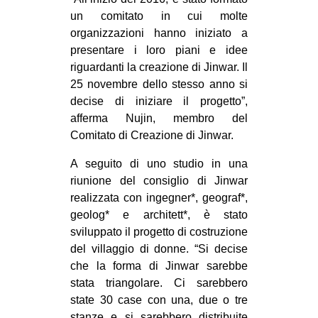
un comitato in cui molte
EVENTI
organizzazioni hanno iniziato a
presentare i loro piani e idee
in
riguardanti la creazione di Jinwar. Il
Fb
25 novembre dello stesso anno si
decise di iniziare il progetto”,
tw
afferma Nujin, membro del
Comitato di Creazione di Jinwar.
bsky
A seguito di uno studio in una
ms
riunione del consiglio di Jinwar
realizzata con ingegner*, geograf*,
SEARCH
geolog* e architett*, è stato
sviluppato il progetto di costruzione
del villaggio di donne. “Si decise
che la forma di Jinwar sarebbe
stata triangolare. Ci sarebbero
state 30 case con una, due o tre
stanze e si sarebbero distribuite