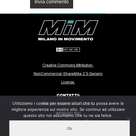
Creative Commons Attribution-
NonCommercial-ShareAlike 2.5 Generic
License.
CONTATTI:
Utilizziamo i cookie per essere sicuri che tu possa avere la
milanoinmovimento@gmail.com
migliore esperienza sul nostro sito. Se continui ad utilizzare
SEGUICI SU:
questo sito noi assumiamo che tu ne sia felice.
Ok
Sito ospitato sulla piattaforma
Midala