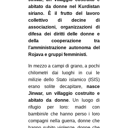
MILANO
abitato da donne nel Kurdistan
MOBILITAZIONI
siriano. È il frutto del lavoro
collettivo di decine di
SPAZI
associazioni, organizzazioni di
SPORT POPOLARE
difesa dei diritti delle donne e
della cooperazione tra
MOVIMENTI
l’amministrazione autonoma del
AMBIENTE
Rojava e gruppi femministi.
ANTIFASCISMO
In mezzo a campi di grano, a pochi
chilometri dai luoghi in cui le
DIRITTO ALL’ABITARE
milizie dello Stato islamico (ISIS)
GENERI
erano solite decapitare,
nasce
MIGRAZIONI
Jinwar, un villaggio costruito e
abitato da donne
. Un luogo di
PRECARIATO
rifugio per loro: madri con
REPRESSIONE
bambini/e che hanno perso i loro
compagni nella guerra, donne che
STUDENTI
hanno subito violenze, donne che