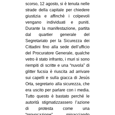
scorso, 12 agosto, si è tenuta nelle
EVENTI
strade della capitale per chiedere
giustizia e affinchè i colpevoli
in
vengano individuati e puniti.
Durante la manifestazione, partita
Fb
dal quartier generale del
Segretariato per la Sicurezza dei
tw
Cittadini fino alla sede dell’ufficio
bsky
del Procuratore Generale, qualche
vetro è stato infranto, i muri si sono
ms
riempiti di scritte e una “nuvola” di
glitter fucsia è riuscita ad arrivare
SEARCH
sui capelli e sulla giacca di Jesús
Orta, segretario alla sicurezza, che
era uscito per parlare con i media.
Tutto questo è bastato perché le
autorità stigmatizzassero l’azione
di protesta come una
“provocazione”, minacciando