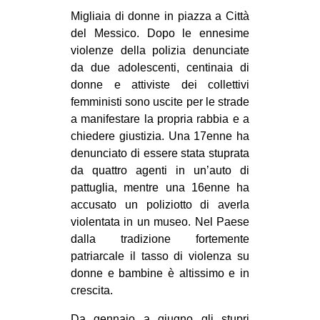
MILANO
Migliaia di donne in piazza a Città
MOBILITAZIONI
del Messico. Dopo le ennesime
violenze della polizia denunciate
SPAZI
da due adolescenti, centinaia di
SPORT POPOLARE
donne e attiviste dei collettivi
femministi sono uscite per le strade
MOVIMENTI
a manifestare la propria rabbia e a
AMBIENTE
chiedere giustizia. Una 17enne ha
denunciato di essere stata stuprata
ANTIFASCISMO
da quattro agenti in un’auto di
DIRITTO ALL’ABITARE
pattuglia, mentre una 16enne ha
accusato un poliziotto di averla
GENERI
violentata in un museo. Nel Paese
MIGRAZIONI
dalla tradizione fortemente
patriarcale il tasso di violenza su
PRECARIATO
donne e bambine è altissimo e in
REPRESSIONE
crescita.
STUDENTI
Da gennaio a giugno gli stupri