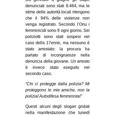
CULTURE
denunciati sono stati 8.464, ma le
stime delle autorità locali ritengono
ARTE
che il 94% delle violenze non
CINEMA
venga registrato. Secondo l’Onu i
femminicidi sono 9 ogni giorno. Sei
MANIFESTI
poliziotti sono stati sospesi nel
MUSICA
caso della 17enne, ma nessuno è
RECENSIONI
stato arrestato: la procura ha
parlato di incongruenze nella
INTERNAZIONALE
denuncia della giovane. Un arresto
è invece stato eseguito nel
AFRICA
secondo caso.
AMERICHE
“Chi ci protegge dalla polizia? Mi
ESTREMO ORIENTE
proteggono le mie amiche, non la
EUROPA
polizia! Autodifesa femminista!”
MEDIO ORIENTE
Questi alcuni degli slogan gridati
MONDO
nella manifestazione che lunedì