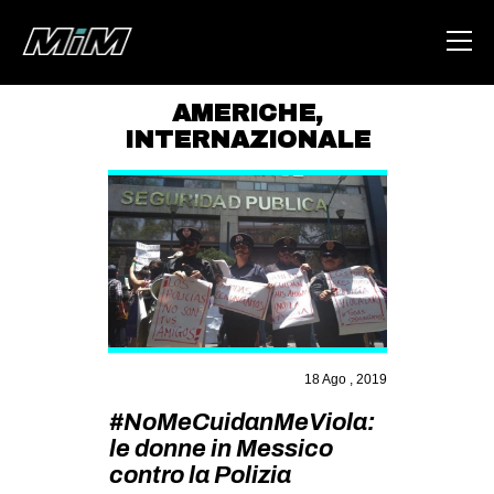
AMERICHE
,
INTERNAZIONALE
HOME
ABOUT
AREA
DEGENERAZIONE
GAZA FREESTYLE
CSOA LAMBRETTA
18 Ago , 2019
MSM
#NoMeCuidanMeViola:
STUDENTI TSUNAMI
le donne in Messico
ZAM
contro la Polizia