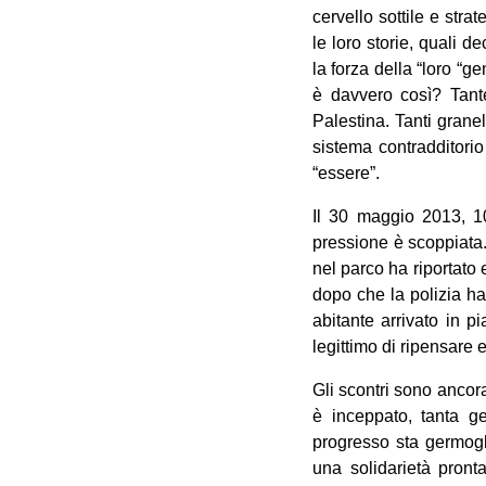
cervello sottile e str
le loro storie, quali d
la forza della “loro “g
è davvero così? Tante
Palestina. Tanti granel
sistema contradditori
“essere”.
Il 30 maggio 2013, 1
pressione è scoppiata. 
nel parco ha riportato e
dopo che la polizia ha
abitante arrivato in p
legittimo di ripensare
Gli scontri sono ancora
è inceppato, tanta ge
progresso sta germogl
una solidarietà pront