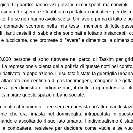
ategico. Li guardo: hanno visi giovani, occhi spenti ma convinti
ecisioni ed esperienze li abbiamo portati a combattere per distr
ente. Forse non hanno avuto scelta. Un lavoro prima di tutto e po
 domande scorrono nella mia testa.. memorie di lotte passa
li.. tanti castelli di sabbia che sono nati e lottano instancabili 
o e luccicante, che promette di “avere” e dimentica la dimensi
0,000 persone si sono ritrovate nel parco di Taskim per gri
La repressione violenta della polizia di queste notti nei confronti
 riattivato la popolazione. Il risultato è stato la guerriglia urbana
 attaccato con centinaia di gas lacrimogeni, manganelli e getta
iazza per dimostrare indignazione, il diritto a riprendersi la ci
 e cambiare questo spazio urbano sociale.
 in atto al momento… ieri sera era prevista un’altra manifestazio
nte che era rimasta nel dormiveglia, intrappolata in questo
iando e ascoltando il suo lato umano.. l’individualismo è stat
a a combattere, resistere per decidere come vuole e se vuo