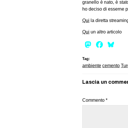
granello è nato, è sta
ho deciso di esserne p
Qui
la diretta streamin
Qui
un altro articolo
Mastod
Face
Bl
Tag:
ambiente
cemento
Tur
Lascia un comme
Commento
*