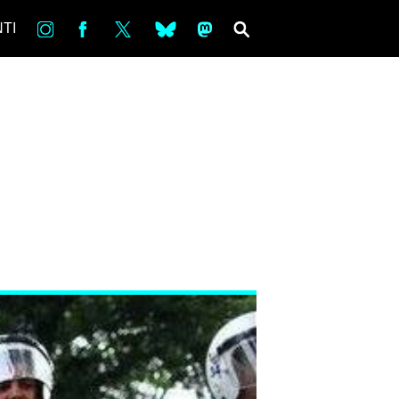
in
Fb
tw
bsky
ms
SEARCH
TI