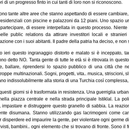
i di un progresso finto in cui tanti di loro non si riconoscono.
ono tante altre aree che stanno aspettando di essere cambiare, 
residenziali con piscine e palazzoni da 12 piani. Uno spazio 
partecipare, di essere interpellata in questo processo. Niente 
lle public relations da attirare investitori locali e stranier
one con i suoi abitanti. Il padre della patria ha deciso, e non si
o ieri questo ingranaggio distorto e malato si è inceppato, tan
no detto NO. Tanta gente di tutte le età si è ritrovata in questo
e, ballare, riprendersi lo spazio pubblico di una città che n
troppe multinazionali. Sogni, progetti, vita.. musica, striscioni, 
ano indissolubilmente alla storia di una Turchia così complessa, 
 questi giorni si è trasformata in resistenza. Una guerriglia urba
ella piazza centrale e nella strada principale Istiklal. La pol
 impastare e distruggere questo granello di sabbia. La reazione
ente disumana. Stanno utilizzando gas lacrimogeni come cara
r disperdere ed impaurire la gente, per violentare ogni germe di
 attivisti, bambini.. ogni elemento che si trovano di fronte. Sono il 