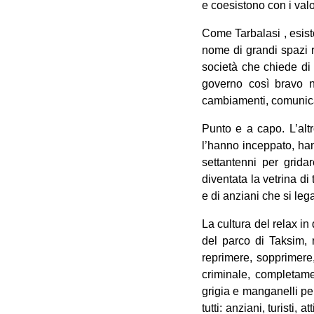
e coesistono con i valor
Come Tarbalasi , esist
nome di grandi spazi 
società che chiede di 
governo così bravo ne
cambiamenti, comunicazi
Punto e a capo. L’altr
l’hanno inceppato, han
settantenni per gridar
diventata la vetrina di 
e di anziani che si leg
La cultura del relax in
del parco di Taksim, n
reprimere, sopprimere,
criminale, completam
grigia e manganelli pe
tutti: anziani, turisti,