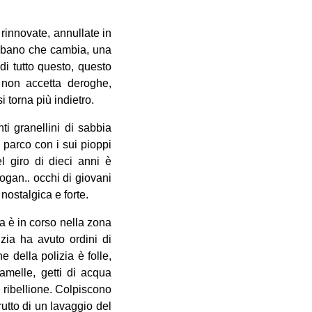
rinnovate, annullate in
urbano che cambia, una
di tutto questo, questo
i non accetta deroghe,
 torna più indietro.
ti granellini di sabbia
 parco con i sui pioppi
el giro di dieci anni è
slogan.. occhi di giovani
nostalgica e forte.
na è in corso nella zona
izia ha avuto ordini di
 della polizia è folle,
melle, getti di acqua
 ribellione. Colpiscono
frutto di un lavaggio del