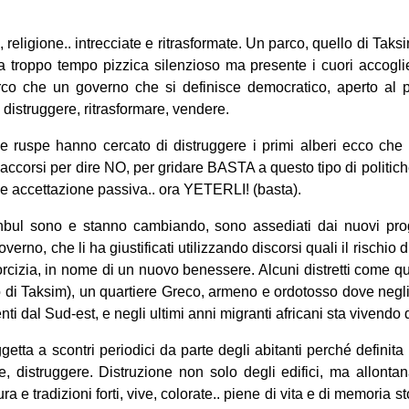
a, religione.. intrecciate e ritrasformate. Un parco, quello di Taks
 troppo tempo pizzica silenzioso ma presente i cuori accogli
co che un governo che si definisce democratico, aperto al p
 distruggere, ritrasformare, vendere.
e ruspe hanno cercato di distruggere i primi alberi ecco che i 
ccorsi per dire NO, per gridare BASTA a questo tipo di politiche 
 e accettazione passiva.. ora YETERLI! (basta).
stanbul sono e stanno cambiando, sono assediati dai nuovi prog
rno, che li ha giustificati utilizzando discorsi quali il rischio d
orcizia, in nome di un nuovo benessere. Alcuni distretti come qu
o di Taksim), un quartiere Greco, armeno e ordotosso dove negl
ienti dal Sud-est, e negli ultimi anni migranti africani sta viven
getta a scontri periodici da parte degli abitanti perché definit
re, distruggere. Distruzione non solo degli edifici, ma allont
a e tradizioni forti, vive, colorate.. piene di vita e di memoria st