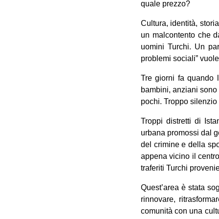
quale prezzo?
Cultura, identità, stori
un malcontento che da
uomini Turchi. Un par
problemi sociali” vuole
Tre giorni fa quando l
bambini, anziani sono a
pochi. Troppo silenzio
Troppi distretti di I
urbana promossi dal gove
del crimine e della sp
appena vicino il centr
traferiti Turchi proven
Quest’area è stata sog
rinnovare, ritrasforma
comunità con una cultur