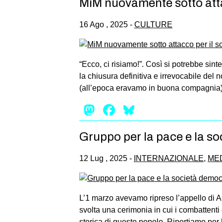
MiM nuovamente sotto atta
16 Ago , 2025 -
CULTURE
“Ecco, ci risiamo!”. Così si potrebbe sin
la chiusura definitiva e irrevocabile del 
(all’epoca eravamo in buona compagnia) 
Mastodon
Facebook
Bluesky
Gruppo per la pace e la s
12 Lug , 2025 -
INTERNAZIONALE
,
ME
L’1 marzo avevamo ripreso l’appello di Ab
svolta una cerimonia in cui i combattent
storica di questo popolo. Riportiamo per