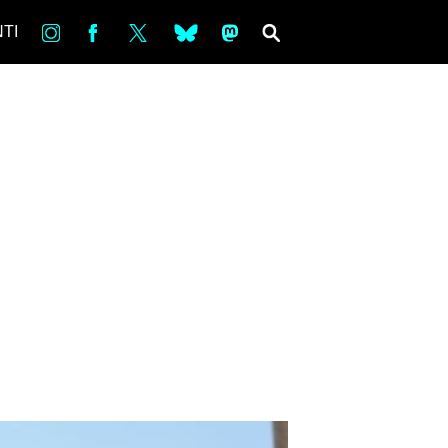
in
Fb
tw
bsky
ms
SEARCH
TI