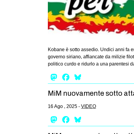
Kobane è sotto assedio. Undici anni fa er
governo siriano, affiancate da milizie fil
politico curdo e ridurlo a una parentesi d
Mastodon
Facebook
Bluesky
MiM nuovamente sotto atta
16 Ago , 2025 -
VIDEO
Mastodon
Facebook
Bluesky