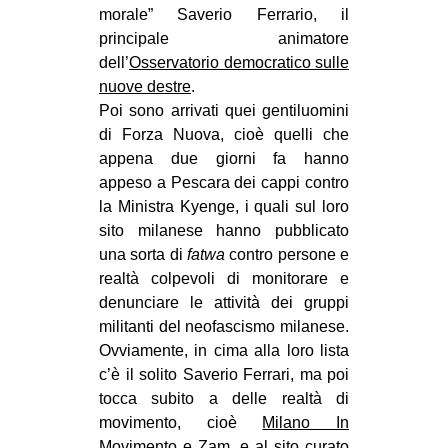
morale” Saverio Ferrario, il
EVENTI
principale animatore
dell’
Osservatorio democratico sulle
in
nuove destre
.
Poi sono arrivati quei gentiluomini
Fb
di Forza Nuova, cioè quelli che
appena due giorni fa hanno
tw
appeso a Pescara dei cappi contro
bsky
la Ministra Kyenge, i quali sul loro
sito milanese hanno pubblicato
ms
una sorta di
fatwa
contro persone e
realtà colpevoli di monitorare e
SEARCH
denunciare le attività dei gruppi
militanti del neofascismo milanese.
Ovviamente, in cima alla loro lista
c’è il solito Saverio Ferrari, ma poi
tocca subito a delle realtà di
movimento, cioè
Milano In
Movimento
e
Zam
, e al
sito curato