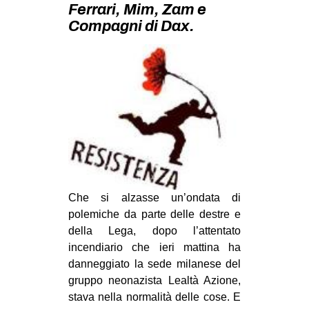
Ferrari, Mim, Zam e
MILANO
Compagni di Dax.
MOBILITAZIONI
SPAZI
SPORT POPOLARE
MOVIMENTI
AMBIENTE
ANTIFASCISMO
DIRITTO ALL’ABITARE
Che si alzasse un’ondata di
GENERI
polemiche da parte delle destre e
MIGRAZIONI
della Lega, dopo l’attentato
incendiario che ieri mattina ha
PRECARIATO
danneggiato la sede milanese del
REPRESSIONE
gruppo neonazista Lealtà Azione,
STUDENTI
stava nella normalità delle cose. E