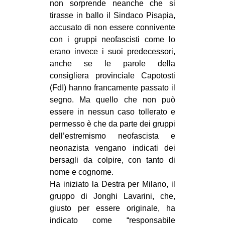
non sorprende neanche che si
CULTURE
tirasse in ballo il Sindaco Pisapia,
ARTE
accusato di non essere connivente
con i gruppi neofascisti come lo
CINEMA
erano invece i suoi predecessori,
MANIFESTI
anche se le parole della
consigliera provinciale Capotosti
MUSICA
(FdI) hanno francamente passato il
RECENSIONI
segno. Ma quello che non può
essere in nessun caso tollerato e
INTERNAZIONALE
permesso è che da parte dei gruppi
AFRICA
dell’estremismo neofascista e
neonazista vengano indicati dei
AMERICHE
bersagli da colpire, con tanto di
ESTREMO ORIENTE
nome e cognome.
Ha iniziato la Destra per Milano, il
EUROPA
gruppo di Jonghi Lavarini, che,
MEDIO ORIENTE
giusto per essere originale, ha
MONDO
indicato come “responsabile