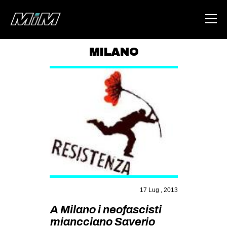
MILANO
HOME
ABOUT
AREA
DEGENERAZIONE
GAZA FREESTYLE
CSOA LAMBRETTA
MSM
17 Lug , 2013
STUDENTI TSUNAMI
A Milano i neofascisti
ZAM
miancciano Saverio