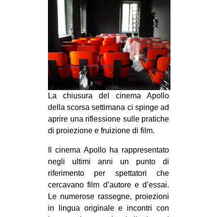
MILANO
MOBILITAZIONI
SPAZI
SPORT POPOLARE
MOVIMENTI
AMBIENTE
La chiusura del cinema Apollo
della scorsa settimana ci spinge ad
ANTIFASCISMO
aprire una riflessione sulle pratiche
DIRITTO ALL’ABITARE
di proiezione e fruizione di film.
GENERI
Il cinema Apollo ha rappresentato
MIGRAZIONI
negli ultimi anni un punto di
riferimento per spettatori che
PRECARIATO
cercavano film d’autore e d’essai.
REPRESSIONE
Le numerose rassegne, proiezioni
STUDENTI
in lingua originale e incontri con