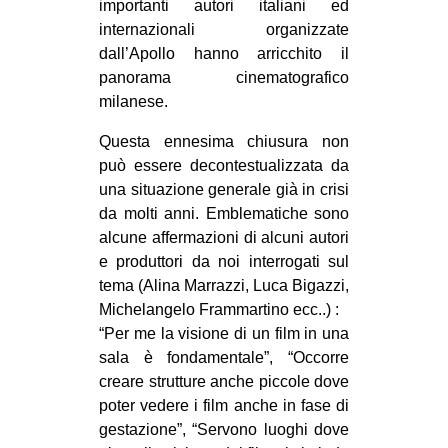
importanti autori italiani ed
CULTURE
internazionali organizzate
dall’Apollo hanno arricchito il
ARTE
panorama cinematografico
CINEMA
milanese.
MANIFESTI
Questa ennesima chiusura non
MUSICA
può essere decontestualizzata da
una situazione generale già in crisi
RECENSIONI
da molti anni. Emblematiche sono
INTERNAZIONALE
alcune affermazioni di alcuni autori
e produttori da noi interrogati sul
AFRICA
tema (Alina Marrazzi, Luca Bigazzi,
AMERICHE
Michelangelo Frammartino ecc..) :
ESTREMO ORIENTE
“Per me la visione di un film in una
sala è fondamentale”, “Occorre
EUROPA
creare strutture anche piccole dove
MEDIO ORIENTE
poter vedere i film anche in fase di
gestazione”, “Servono luoghi dove
MONDO