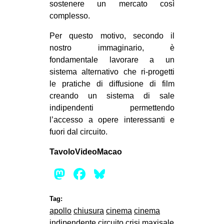
sostenere un mercato così
complesso.
Per questo motivo, secondo il
nostro immaginario, è
fondamentale lavorare a un
sistema alternativo che ri-progetti
le pratiche di diffusione di film
creando un sistema di sale
indipendenti permettendo
l’accesso a opere interessanti e
fuori dal circuito.
TavoloVideoMacao
Mastodon
Facebook
Bluesky
Tag:
apollo
chiusura
cinema
cinema
indipendente
circuito
crisi
maxisale