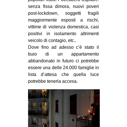
senza fissa dimora, nuovi poveri
EVENTI
post-lockdown, soggetti fragili
maggiormente esposti a rischi,
in
vittime di violenza domestica, casi
Fb
positivi in isolamento altrimenti
veicolo di contagio, etc..
tw
Dove fino ad adesso c’è stato il
buio di un appartamento
bsky
abbandonato in futuro ci potrebbe
essere una delle 24.000 famiglie in
ms
lista d’attesa che quella luce
potrebbe tenerla accesa.
SEARCH