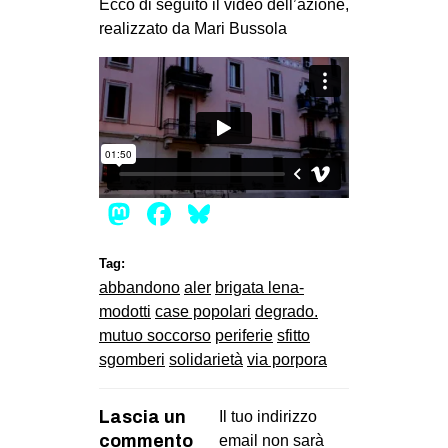
Ecco di seguito il video dell’azione,
realizzato da Mari Bussola
Mastodon
Facebook
Bluesky
Tag:
abbandono
aler
brigata lena-
modotti
case popolari
degrado.
mutuo soccorso
periferie
sfitto
sgomberi
solidarietà
via porpora
Lascia un
Il tuo indirizzo
commento
email non sarà