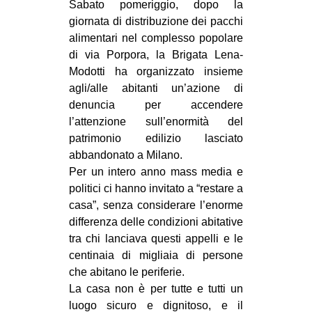
Sabato pomeriggio, dopo la
MILANO
giornata di distribuzione dei pacchi
MOBILITAZIONI
alimentari nel complesso popolare
di via Porpora, la Brigata Lena-
SPAZI
Modotti ha organizzato insieme
SPORT POPOLARE
agli/alle abitanti un’azione di
denuncia per accendere
MOVIMENTI
l’attenzione sull’enormità del
AMBIENTE
patrimonio edilizio lasciato
abbandonato a Milano.
ANTIFASCISMO
Per un intero anno mass media e
DIRITTO ALL’ABITARE
politici ci hanno invitato a “restare a
GENERI
casa”, senza considerare l’enorme
differenza delle condizioni abitative
MIGRAZIONI
tra chi lanciava questi appelli e le
PRECARIATO
centinaia di migliaia di persone
che abitano le periferie.
REPRESSIONE
La casa non è per tutte e tutti un
STUDENTI
luogo sicuro e dignitoso, e il