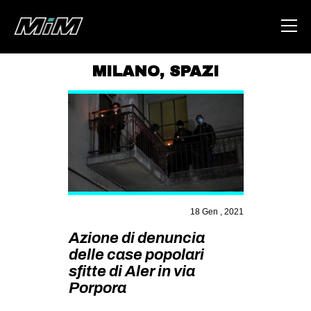
MILANO
,
SPAZI
HOME
ABOUT
AREA
DEGENERAZIONE
GAZA FREESTYLE
18 Gen , 2021
CSOA LAMBRETTA
Azione di denuncia
MSM
delle case popolari
STUDENTI TSUNAMI
sfitte di Aler in via
Porpora
ZAM