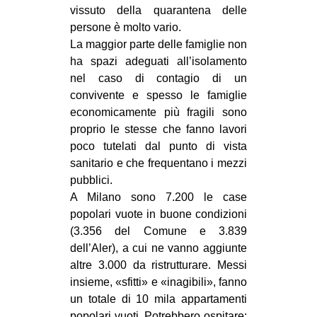
vissuto della quarantena delle
CULTURE
persone è molto vario.
ARTE
La maggior parte delle famiglie non
ha spazi adeguati all’isolamento
CINEMA
nel caso di contagio di un
MANIFESTI
convivente e spesso le famiglie
MUSICA
economicamente più fragili sono
proprio le stesse che fanno lavori
RECENSIONI
poco tutelati dal punto di vista
INTERNAZIONALE
sanitario e che frequentano i mezzi
pubblici.
AFRICA
A Milano sono 7.200 le case
AMERICHE
popolari vuote in buone condizioni
(3.356 del Comune e 3.839
ESTREMO ORIENTE
dell’Aler), a cui ne vanno aggiunte
EUROPA
altre 3.000 da ristrutturare. Messi
insieme, «sfitti» e «inagibili», fanno
MEDIO ORIENTE
un totale di 10 mila appartamenti
MONDO
popolari vuoti. Potrebbero ospitare: