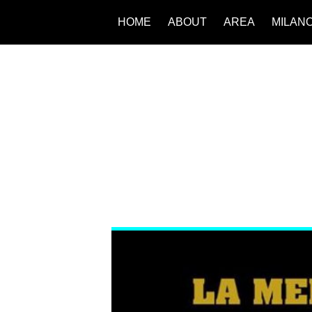
HOME
ABOUT
AREA
MILAN