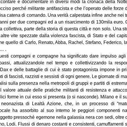
accontare e documentare in diversi modi la cronaca della Nott
cciso perché militante antifascista e che l’operato delle forze 
isa catena di comando. Una verità calpestata infine anche nei 
re anni per due compagni ed a un risarcimento di 130mila euro. 
 collettiva, parte della storia di questa città e non solo. Una st
i altre vite spezzate dalla violenza fascista, di Stato e del ca
ome quello di Carlo, Renato, Abba, Rachel, Stefano, Federico, Ian
 … .
questi compagni e compagne ha significato dare impulso agli i
ssi, attualizzandole nel tempo e collettivizzando la respons
 Dax e delle battaglie di cui è stato protagonista impone in pri
ti di fascisti, razzisti e sessisti di ogni genere. Le giornate di
isi sulla presenza nella metropoli di gruppi e partiti di estrem
l valore attuale delle pratiche militanti di resistenza e attacc
lici forme in cui esso si presenta (o si nasconde). Milano e il s
o neonazista di Lealtà Azione, che, in un processo di “mat
locale ha assorbito al suo interno le peggiori componenti n
oggetto pressoché egemone nella galassia nera con sedi, oltre 
, Lodi. Flussi di denaro costanti e consistenti, camuffamenti so