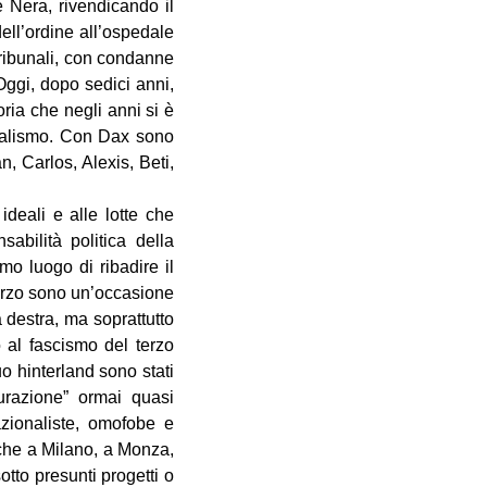
e Nera, rivendicando il
dell’ordine all’ospedale
tribunali, con condanne
Oggi, dopo sedici anni,
oria che negli anni si è
pitalismo. Con Dax sono
, Carlos, Alexis, Beti,
deali e alle lotte che
abilità politica della
mo luogo di ribadire il
 marzo sono un’occasione
a destra, ma soprattutto
o al fascismo del terzo
uo hinterland sono stati
urazione” ormai quasi
azionaliste, omofobe e
che a Milano, a Monza,
tto presunti progetti o