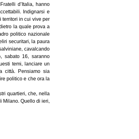
ratelli d’Italia, hanno
accettabili. Indignarsi e
erritori in cui vive per
 dietro la quale prova a
adro politico nazionale
iri securitari, la paura
 salviniane, cavalcando
to, sabato 16, saranno
uesti temi, lanciare un
la città. Pensiamo sia
re politico e che ora la
ri quartieri, che, nella
i Milano. Quello di ieri,