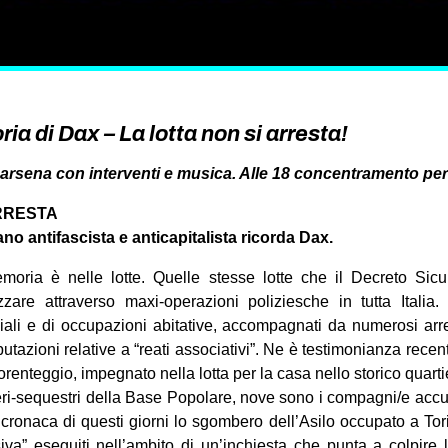
a di Dax – La lotta non si arresta!
Darsena con interventi e musica. Alle 18 concentramento per 
ARRESTA
no antifascista e anticapitalista ricorda Dax.
moria è nelle lotte. Quelle stesse lotte che il Decreto Sic
zzare attraverso maxi-operazioni poliziesche in tutta Italia.
iali e di occupazioni abitative, accompagnati da numerosi arr
utazioni relative a “reati associativi”. Ne è testimonianza recen
orenteggio, impegnato nella lotta per la casa nello storico quart
beri-sequestri della Base Popolare, nove sono i compagni/e accu
cronaca di questi giorni lo sgombero dell’Asilo occupato a Torin
va” eseguiti nell’ambito di un’inchiesta che punta a colpire 