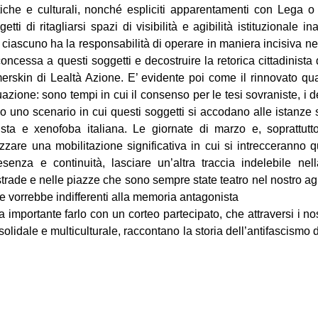
tiche e culturali, nonché espliciti apparentamenti con Lega o F
tti di ritagliarsi spazi di visibilità e agibilità istituzionale in
iascuno ha la responsabilità di operare in maniera incisiva nei t
 concessa a questi soggetti e decostruire la retorica cittadinista
merskin di Lealtà Azione. E’ evidente poi come il rinnovato qu
azione: sono tempi in cui il consenso per le tesi sovraniste, i del
o uno scenario in cui questi soggetti si accodano alle istanze
lista e xenofoba italiana. Le giornate di marzo e, soprattut
zzare una mobilitazione significativa in cui si intrecceranno q
senza e continuità, lasciare un’altra traccia indelebile nel
strade e nelle piazze che sono sempre state teatro nel nostro agi
e vorrebbe indifferenti alla memoria antagonista
 importante farlo con un corteo partecipato, che attraversi i nost
solidale e multiculturale, raccontano la storia dell’antifascismo d
on
book
uesky