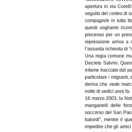
apertura in via Corell
seguito del corteo di s
compagni/e in tutta It
questi vogliamo ricor
processo per un presu
repressione arriva a 
l’assurda richiesta di 
Una regia comune muov
Decreto Salvini. Quest
infame tracciato dal p
particolare i migranti,
deriva che vede marci
notte di sedici anni fa.
16 marzo 2003, la Not
manganelli delle for
soccorso del San Paolo
balordi”, mentre il q
impedire che gli amici