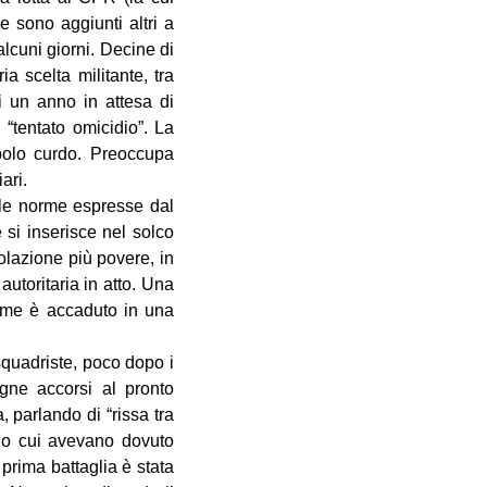
e sono aggiunti altri a
alcuni giorni. Decine di
a scelta militante, tra
i un anno in attesa di
“tentato omicidio”. La
opolo curdo. Preoccupa
ari.
 le norme espresse dal
 si inserisce nel solco
olazione più povere, in
autoritaria in atto. Una
come è accaduto in una
quadriste, poco dopo i
gne accorsi al pronto
 parlando di “rissa tra
ndo cui avevano dovuto
prima battaglia è stata