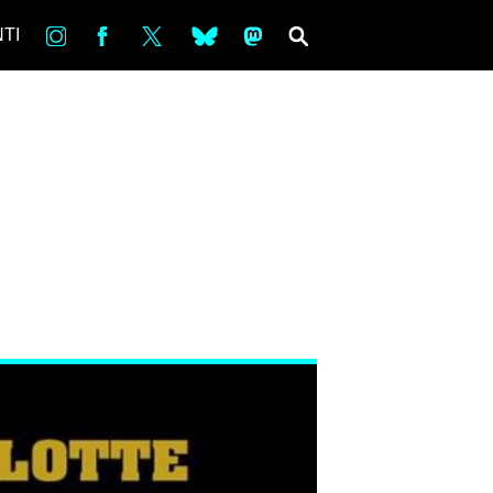
in
Fb
tw
bsky
ms
SEARCH
TI