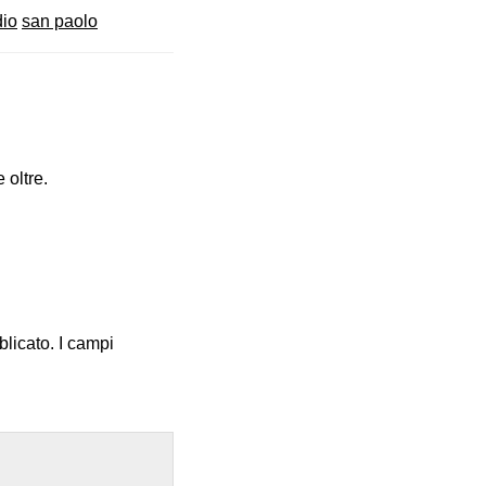
dio
san paolo
 oltre.
blicato.
I campi