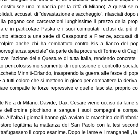
i costituisce una minaccia per la città di Milano). A questi se n
olidali, accusati di “devastazione e saccheggio”, rilasciati dopo 
alia pagano con carcerazioni lunghissime il prezzo della propri
dare in particolare Paska e i suoi coimputati reclusi da più d
nto attacco a una sede di Casapound a Firenze, accusati di 
colpire anche chi ha combattuto contro Isis a fianco del p
“sorveglianza speciale” da parte della procura di Torino e di Cagli
e l’azione delle Questure di tutta Italia, rendendo concrete
o pericolosissimo strumento di repressione e controllo sociale
acchetto Minniti-Orlando, inasprendo la guerra alle fasce di pop
 e a tutti coloro che si mettono in gioco per combattere la deriva 
are compatte le forze repressive e quelle fasciste, proprio 
te Nera di Milano. Davide, Dax, Cesare viene ucciso da lame s
ze dell’ordine picchiano a sangue i suoi compagni e compa
. All’alba i giornali hanno già avviato la macchina dell’infamia,
uestore legittima la mattanza del San Paolo con la tesi seco
 trafugassero il corpo esanime. Dopo le lame e i manganelli, la 