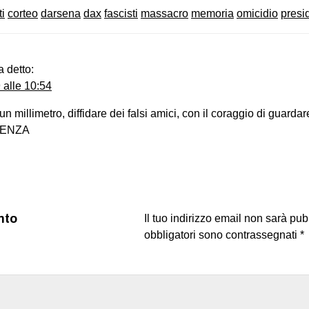
ti
corteo
darsena
dax
fascisti
massacro
memoria
omicidio
presi
a detto:
alle 10:54
n millimetro, diffidare dei falsi amici, con il coraggio di guardare
TENZA
nto
Il tuo indirizzo email non sarà pub
obbligatori sono contrassegnati
*