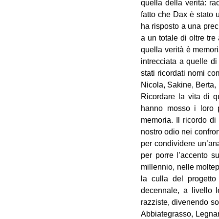
quella della verità: r
fatto che Dax è stato u
ha risposto a una prec
a un totale di oltre t
quella verità è memoria
intrecciata a quelle d
stati ricordati nomi c
Nicola, Sakine, Berta,
Ricordare la vita di 
hanno mosso i loro pa
memoria. Il ricordo di
nostro odio nei confron
per condividere un’anal
per porre l’accento su
millennio, nelle moltep
la culla del progett
decennale, a livello 
razziste, divenendo s
Abbiategrasso, Legnano