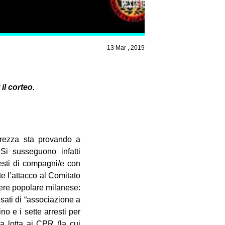
13 Mar , 2019
il corteo.
urezza sta provando a
 Si susseguono infatti
esti di compagni/e con
te l’attacco al Comitato
iere popolare milanese:
sati di “associazione a
o e i sette arresti per
la lotta ai CPR (la cui