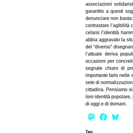
associazioni solidaris
garantito a questi sogge
denunciare non basta: c
contrastare l’agibilità
celarsi l’identità ham
abbia aggravato la situ
del “diverso” disegnan
l’attuale deriva popu
occasioni per concreti
segnale chiaro di pre
importante farlo nelle 
sete di normalizzazion
cittadina. Pensiamo sia
loro identità popolare, 
di oggi e di domani.
Mastod
Face
Bl
Tag: