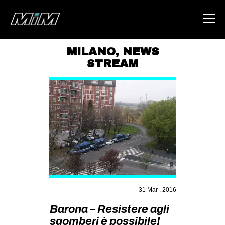
MILANO
,
NEWS
STREAM
HOME
ABOUT
AREA
DEGENERAZIONE
GAZA FREESTYLE
CSOA LAMBRETTA
MSM
31 Mar , 2016
STUDENTI TSUNAMI
Barona – Resistere agli
ZAM
sgomberi è possibile!