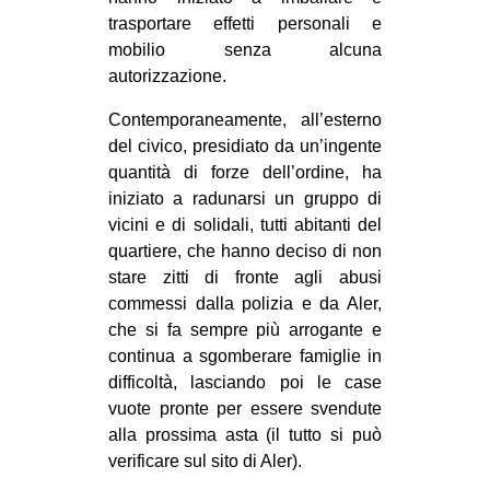
trasportare effetti personali e
EVENTI
mobilio senza alcuna
autorizzazione.
in
Contemporaneamente, all’esterno
Fb
del civico, presidiato da un’ingente
quantità di forze dell’ordine, ha
tw
iniziato a radunarsi un gruppo di
vicini e di solidali, tutti abitanti del
bsky
quartiere, che hanno deciso di non
ms
stare zitti di fronte agli abusi
commessi dalla polizia e da Aler,
SEARCH
che si fa sempre più arrogante e
continua a sgomberare famiglie in
difficoltà, lasciando poi le case
vuote pronte per essere svendute
alla prossima asta (il tutto si può
verificare sul sito di Aler).