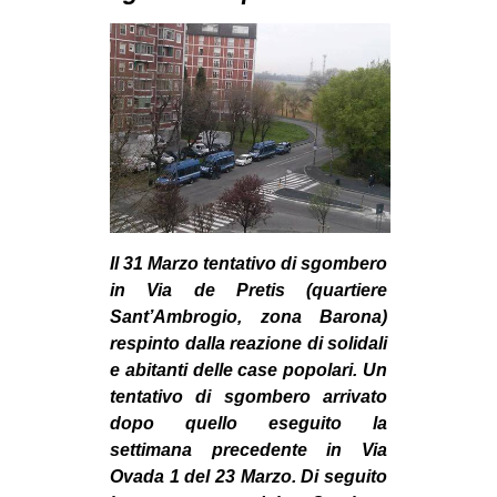
MILANO
MOBILITAZIONI
SPAZI
SPORT POPOLARE
MOVIMENTI
AMBIENTE
ANTIFASCISMO
Il 31 Marzo tentativo di sgombero
DIRITTO ALL’ABITARE
in Via de Pretis (quartiere
Sant’Ambrogio, zona Barona)
GENERI
respinto dalla reazione di solidali
MIGRAZIONI
e abitanti delle case popolari. Un
tentativo di sgombero arrivato
PRECARIATO
dopo quello eseguito la
REPRESSIONE
settimana precedente in Via
STUDENTI
Ovada 1 del 23 Marzo. Di seguito