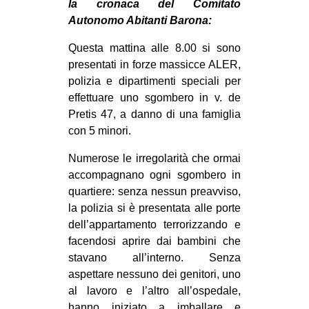
la cronaca del Comitato
CULTURE
Autonomo Abitanti Barona:
ARTE
Questa mattina alle 8.00 si sono
CINEMA
presentati in forze massicce ALER,
polizia e dipartimenti speciali per
MANIFESTI
effettuare uno sgombero in v. de
MUSICA
Pretis 47, a danno di una famiglia
con 5 minori.
RECENSIONI
Numerose le irregolarità che ormai
INTERNAZIONALE
accompagnano ogni sgombero in
AFRICA
quartiere: senza nessun preavviso,
AMERICHE
la polizia si è presentata alle porte
dell’appartamento terrorizzando e
ESTREMO ORIENTE
facendosi aprire dai bambini che
EUROPA
stavano all’interno. Senza
aspettare nessuno dei ge
nitori, uno
MEDIO ORIENTE
al lavoro e l’altro all’ospedale,
MONDO
hanno iniziato a imballare e