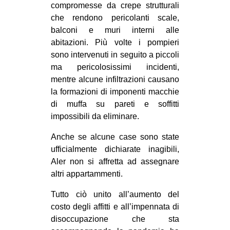
compromesse da crepe strutturali
CULTURE
che rendono pericolanti scale,
ARTE
balconi e muri interni alle
abitazioni. Più volte i pompieri
CINEMA
sono intervenuti in seguito a piccoli
MANIFESTI
ma pericolosissimi incidenti,
mentre alcune infiltrazioni causano
MUSICA
la formazioni di imponenti macchie
RECENSIONI
di muffa su pareti e soffitti
impossibili da eliminare.
INTERNAZIONALE
AFRICA
Anche se alcune case sono state
ufficialmente dichiarate inagibili,
AMERICHE
Aler non si affretta ad assegnare
ESTREMO ORIENTE
altri appartammenti.
EUROPA
Tutto ciò unito all’aumento del
MEDIO ORIENTE
costo degli affitti e all’impennata di
disoccupazione che sta
MONDO