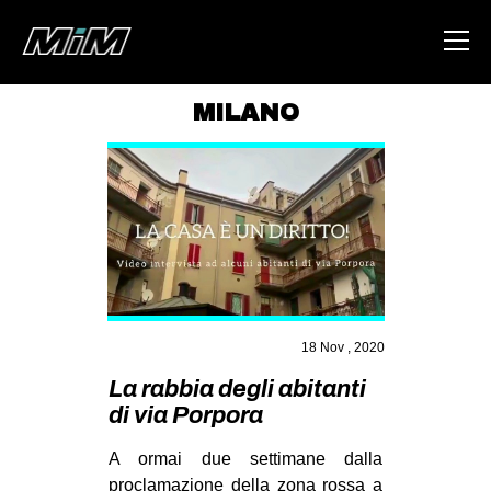
MILANO
HOME
ABOUT
AREA
DEGENERAZIONE
GAZA FREESTYLE
CSOA LAMBRETTA
18 Nov , 2020
MSM
La rabbia degli abitanti
di via Porpora
STUDENTI TSUNAMI
A ormai due settimane dalla
ZAM
proclamazione della zona rossa a