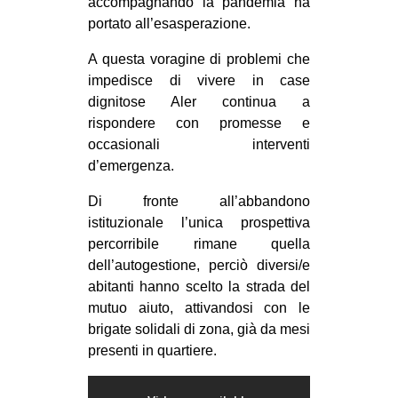
accompagnando la pandemia ha
portato all’esasperazione.
EVENTI
A questa voragine di problemi che
in
impedisce di vivere in case
dignitose Aler continua a
Fb
rispondere con promesse e
tw
occasionali interventi
d’emergenza.
bsky
Di fronte all’abbandono
istituzionale l’unica prospettiva
ms
percorribile rimane quella
SEARCH
dell’autogestione, perciò diversi/e
abitanti hanno scelto la strada del
mutuo aiuto, attivandosi con le
brigate solidali di zona, già da mesi
presenti in quartiere.