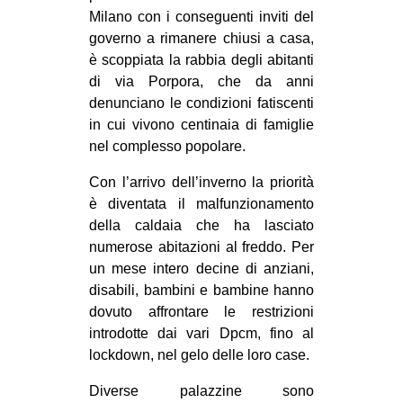
MILANO
Milano con i conseguenti inviti del
governo a rimanere chiusi a casa,
MOBILITAZIONI
è scoppiata la rabbia degli abitanti
SPAZI
di via Porpora, che da anni
SPORT POPOLARE
denunciano le condizioni fatiscenti
in cui vivono centinaia di famiglie
MOVIMENTI
nel complesso popolare.
AMBIENTE
Con l’arrivo dell’inverno la priorità
ANTIFASCISMO
è diventata il malfunzionamento
della caldaia che ha lasciato
DIRITTO ALL’ABITARE
numerose abitazioni al freddo. Per
GENERI
un mese intero decine di anziani,
disabili, bambini e bambine hanno
MIGRAZIONI
dovuto affrontare le restrizioni
PRECARIATO
introdotte dai vari Dpcm, fino al
REPRESSIONE
lockdown, nel gelo delle loro case.
STUDENTI
Diverse palazzine sono