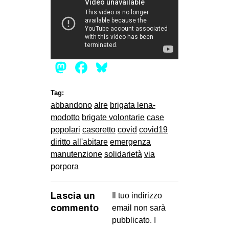
Mastodon
Facebook
Bluesky
Tag:
abbandono
alre
brigata lena-
modotto
brigate volontarie
case
popolari
casoretto
covid
covid19
diritto all'abitare
emergenza
manutenzione
solidarietà
via
porpora
Lascia un
Il tuo indirizzo
commento
email non sarà
pubblicato.
I