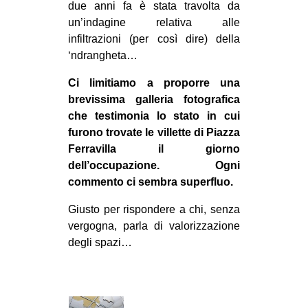
due anni fa è stata travolta da
EVENTI
un’indagine relativa alle
infiltrazioni (per così dire) della
in
‘ndrangheta…
Fb
Ci limitiamo a proporre una
brevissima galleria fotografica
tw
che testimonia lo stato in cui
furono trovate le villette di Piazza
bsky
Ferravilla il giorno
dell’occupazione. Ogni
ms
commento ci sembra superfluo.
SEARCH
Giusto per rispondere a chi, senza
vergogna, parla di valorizzazione
degli spazi…