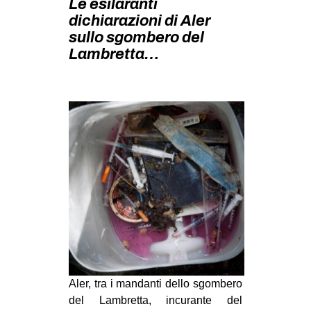
Le esilaranti
MILANO
dichiarazioni di Aler
MOBILITAZIONI
sullo sgombero del
Lambretta…
SPAZI
SPORT POPOLARE
MOVIMENTI
AMBIENTE
ANTIFASCISMO
DIRITTO ALL’ABITARE
GENERI
MIGRAZIONI
PRECARIATO
REPRESSIONE
Aler, tra i mandanti dello sgombero
STUDENTI
del Lambretta, incurante del