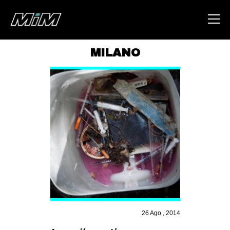
MILANO
HOME
ABOUT
AREA
DEGENERAZIONE
GAZA FREESTYLE
CSOA LAMBRETTA
MSM
STUDENTI TSUNAMI
26 Ago , 2014
ZAM