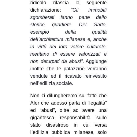
ridicolo rilascia la seguente
CULTURE
dichiarazione:
“Gli immobili
ARTE
sgomberati fanno parte dello
storico quartiere Del Sarto,
CINEMA
esempio della qualità
MANIFESTI
dell’architettura milanese e, anche
in virtù del loro valore culturale,
MUSICA
meritano di essere valorizzati e
RECENSIONI
non deturpati da abusi”
. Aggiunge
inoltre che le palazzine verranno
INTERNAZIONALE
vendute ed il ricavato reinvestito
AFRICA
nell’edilizia sociale.
AMERICHE
Non ci dilungheremo sul fatto che
ESTREMO ORIENTE
Aler che adesso parla di “legalità”
ed “abusi”, oltre ad avere una
EUROPA
gigantesca responsabilità sullo
MEDIO ORIENTE
stato disastroso in cui versa
l’edilizia pubblica milanese, solo
MONDO