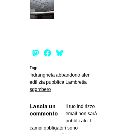
Mastodon
Facebook
Bluesky
Tag:
'ndrangheta
abbandono
aler
edilizia pubblica
Lambretta
sgombero
Lascia un
Il tuo indirizzo
commento
email non sarà
pubblicato.
I
campi obbligatori sono