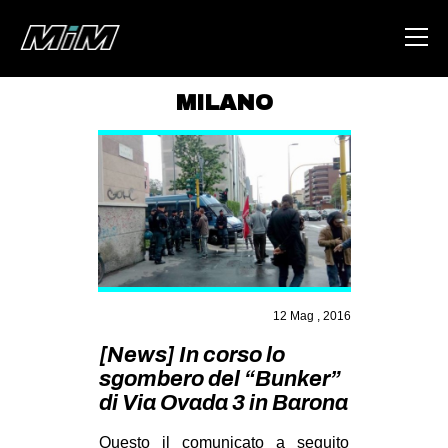
MILANO
HOME
ABOUT
AREA
DEGENERAZIONE
GAZA FREESTYLE
CSOA LAMBRETTA
12 Mag , 2016
[News] In corso lo
MSM
sgombero del “Bunker”
STUDENTI TSUNAMI
di Via Ovada 3 in Barona
ZAM
Questo il comunicato a seguito