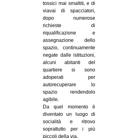
tossici mai smaltiti, e di
CULTURE
viavai di spacciatori,
ARTE
dopo numerose
richieste di
CINEMA
riqualificazione e
MANIFESTI
assegnazione dello
spazio, continuamente
MUSICA
negate dalle istituzioni,
RECENSIONI
alcuni abitanti del
quartiere si sono
INTERNAZIONALE
adoperati per
AFRICA
autorecuperare lo
spazio rendendolo
AMERICHE
agibile.
ESTREMO ORIENTE
Da quel momento è
EUROPA
diventato un luogo di
socialità e ritrovo
MEDIO ORIENTE
soprattutto per i più
MONDO
piccoli della via.