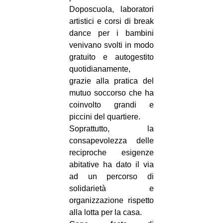
Doposcuola, laboratori
EVENTI
artistici e corsi di break
dance per i bambini
in
venivano svolti in modo
gratuito e autogestito
Fb
quotidianamente,
tw
grazie alla pratica del
mutuo soccorso che ha
bsky
coinvolto grandi e
piccini del quartiere.
ms
Soprattutto, la
consapevolezza delle
SEARCH
reciproche esigenze
abitative ha dato il via
ad un percorso di
solidarietà e
organizzazione rispetto
alla lotta per la casa.