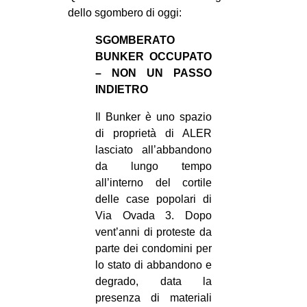
MILANO
dello sgombero di oggi:
MOBILITAZIONI
SGOMBERATO
SPAZI
BUNKER OCCUPATO
– NON UN PASSO
SPORT POPOLARE
INDIETRO
MOVIMENTI
Il Bunker è uno spazio
AMBIENTE
di proprietà di ALER
lasciato all’abbandono
ANTIFASCISMO
da lungo tempo
DIRITTO ALL’ABITARE
all’interno del cortile
delle case popolari di
GENERI
Via Ovada 3. Dopo
MIGRAZIONI
vent’anni di proteste da
PRECARIATO
parte dei condomini per
lo stato di abbandono e
REPRESSIONE
degrado, data la
STUDENTI
presenza di materiali