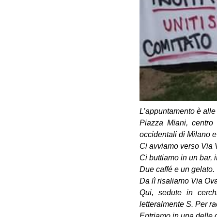
L’appuntamento è alle 
Piazza Miani, centro 
occidentali di Milano e
Ci avviamo verso Via V
Ci buttiamo in un bar, il
Due caffé e un gelato.
Da lì risaliamo Via Ova
Qui, sedute in cerc
letteralmente S. Per r
Entriamo in una delle c