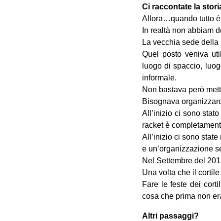
Ci raccontate la stor
Allora…quando tutto è
In realtà non abbiam d
La vecchia sede della 
Quel posto veniva uti
luogo di spaccio, luog
informale.
Non bastava però mette
Bisognava organizzarci 
All’inizio ci sono stat
racket è completamente
All’inizio ci sono sta
e un’organizzazione se
Nel Settembre del 2015
Una volta che il cortil
Fare le feste dei cort
cosa che prima non era
Altri passaggi?