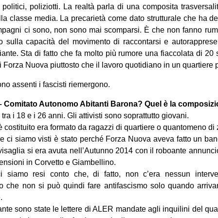
, politici, poliziotti. La realtà parla di una composita trasversal
la classe media. La precarietà come dato strutturale che ha de
ompagni ci sono, non sono mai scomparsi. È che non fanno rum
olo sulla capacità del movimento di raccontarsi e autorappres
iante. Sta di fatto che fa molto più rumore una fiaccolata di 20 
i Forza Nuova piuttosto che il lavoro quotidiano in un quartiere 
o assenti i fascisti riemergono.
– Comitato Autonomo Abitanti Barona? Quel è la composiz
a i 18 e i 26 anni. Gli attivisti sono soprattutto giovani.
è costituito era formato da ragazzi di quartiere o quantomeno di
e ci siamo visti è stato perché Forza Nuova aveva fatto un ban
vvisaglia si era avuta nell’Autunno 2014 con il roboante annunc
 tensioni in Corvetto e Giambellino.
ci siamo resi conto che, di fatto, non c’era nessun interve
 che non si può quindi fare antifascismo solo quando arriva
.
nte sono state le lettere di ALER mandate agli inquilini del qu