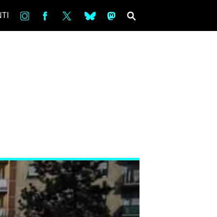
in
Fb
tw
bsky
ms
SEARCH
TI