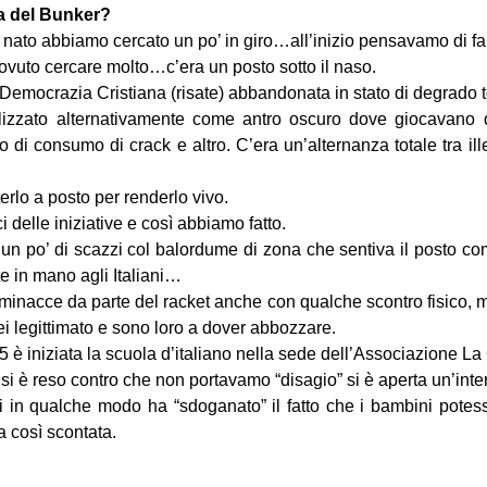
ia del Bunker?
 nato abbiamo cercato un po’ in giro…all’inizio pensavamo di 
ovuto cercare molto…c’era un posto sotto il naso.
Democrazia Cristiana (risate) abbandonata in stato di degrado 
lizzato alternativamente come antro oscuro dove giocavano 
o di consumo di crack e altro. C’era un’alternanza totale tra il
rlo a posto per renderlo vivo.
delle iniziative e così abbiamo fatto.
o un po’ di scazzi col balordume di zona che sentiva il posto co
 in mano agli Italiani…
te minacce da parte del racket anche con qualche scontro fisico,
i legittimato e sono loro a dover abbozzare.
 è iniziata la scuola d’italiano nella sede dell’Associazione La
e si è reso contro che non portavamo “disagio” si è aperta un’inte
ili in qualche modo ha “sdoganato” il fatto che i bambini potesse
 così scontata.