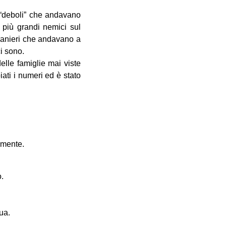
“deboli” che andavano
o più grandi nemici sul
stranieri che andavano a
i sono.
lle famiglie mai viste
iati i numeri ed è stato
amente.
o.
ua.