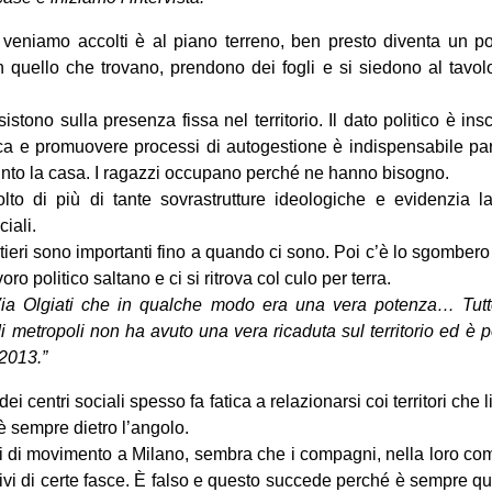
 veniamo accolti è al piano terreno, ben presto diventa un po
 quello che trovano, prendono dei fogli e si siedono al tavol
stono sulla presenza fissa nel territorio. Il dato politico è insc
ca e promuovere processi di autogestione è indispensabile par
nto la casa. I ragazzi occupano perché ne hanno bisogno.
to di più di tante sovrastrutture ideologiche e evidenzia l
iali.
artieri sono importanti fino a quando ci sono. Poi c’è lo sgombero
ro politico saltano e ci si ritrova col culo per terra.
 Olgiati che in qualche modo era una vera potenza… Tutto
o di metropoli non ha avuto una vera ricaduta sul territorio ed è
2013.”
dei centri sociali spesso fa fatica a relazionarsi coi territori che l
 è sempre dietro l’angolo.
ni di movimento a Milano, sembra che i compagni, nella loro c
ivi di certe fasce. È falso e questo succede perché è sempre qua