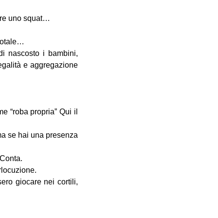
fare uno squat…
totale…
di nascosto i bambini,
legalità e aggregazione
me “roba propria” Qui il
 ma se hai una presenza
 Conta.
rlocuzione.
ro giocare nei cortili,