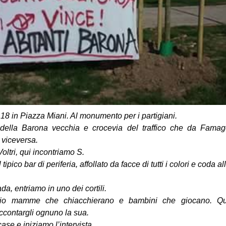
18 in Piazza Miani. Al monumento per i partigiani.
della Barona vecchia e crocevia del traffico che da Famago
 viceversa.
oltri, qui incontriamo S.
 tipico bar di periferia, affollato da facce di tutti i colori e coda a
da, entriamo in uno dei cortili.
hio mamme che chiacchierano e bambini che giocano. Que
accontargli ognuno la sua.
ase e iniziamo l’intervista.