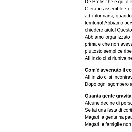
De Pretis che è qui die
C’erano assemblee or
ad informarsi, quando 
territorio! Abbiamo per
chiedere aiuto! Questo 
Abbiamo organizzato u
prima e che non avevano
piuttosto semplice ribe
All’inzio ci si riuniva n
Com’è avvenuto il c
All’inizio ci si incontr
Dopo ogni sgombero a 
Quanta gente gravita
Alcune decine di person
Se fai una
festa di cort
Magari la gente ha pau
Magari le famiglie non 