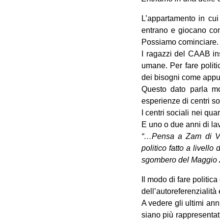
L’appartamento in cui
entrano e giocano con
Possiamo cominciare.
I ragazzi del CAAB insi
umane. Per fare politi
dei bisogni come appu
Questo dato parla mol
esperienze di centri soc
I centri sociali nei qu
E uno o due anni di lavo
“…Pensa a Zam di Via
politico fatto a livell
sgombero del Maggio 
Il modo di fare politica 
dell’autoreferenzialità
A vedere gli ultimi an
siano più rappresentat