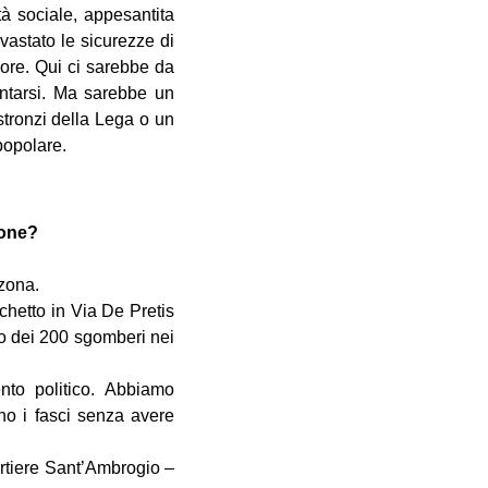
ità sociale, appesantita
vastato le sicurezze di
ore. Qui ci sarebbe da
entarsi. Ma sarebbe un
stronzi della Lega o un
popolare.
ione?
 zona.
chetto in Via De Pretis
io dei 200 sgomberi nei
nto politico. Abbiamo
no i fasci senza avere
artiere Sant’Ambrogio –