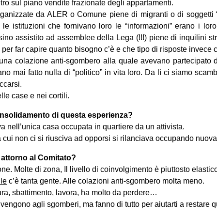
tro sul piano vendite frazionate degli appartamenti.
ganizzate da ALER o Comune piene di migranti o di soggetti 
le istituzioni che fornivano loro le “informazioni” erano i lor
sino assistito ad assemblee della Lega (!!!) piene di inquilini 
per far capire quanto bisogno c’è e che tipo di risposte invece c
na colazione anti-sgombero alla quale avevano partecipato de
 mai fatto nulla di “politico” in vita loro. Da lì ci siamo scamb
ccarsi.
elle case e nei cortili.
onsolidamento di questa esperienza?
ava nell’unica casa occupata in quartiere da un attivista.
cui non ci si riusciva ad opporsi si rilanciava occupando nuov
 attorno al Comitato?
e. Molte di zona, Il livello di coinvolgimento è piuttosto elastic
ile
c’è tanta gente. Alle colazioni anti-sgombero molta meno.
ra, sbattimento, lavora, ha molto da perdere…
vengono agli sgomberi, ma fanno di tutto per aiutarti a restare q