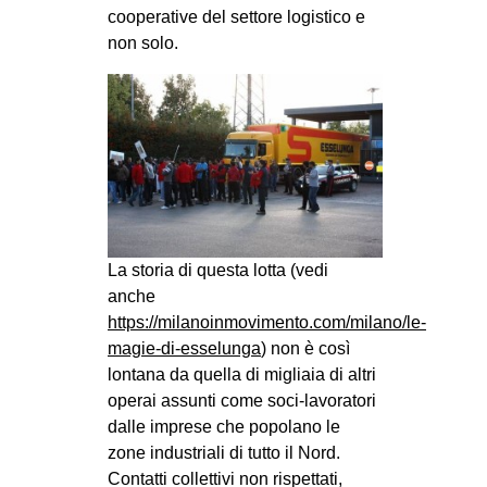
cooperative del settore logistico e
CULTURE
non solo.
ARTE
CINEMA
MANIFESTI
MUSICA
RECENSIONI
INTERNAZIONALE
La storia di questa lotta (vedi
AFRICA
anche
https://milanoinmovimento.com/milano/le-
AMERICHE
magie-di-esselunga
) non è così
ESTREMO ORIENTE
lontana da quella di migliaia di altri
EUROPA
operai assunti come soci-lavoratori
dalle imprese che popolano le
MEDIO ORIENTE
zone industriali di tutto il Nord.
MONDO
Contatti collettivi non rispettati,