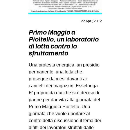
MILANO
MOBILITAZIONI
22 Apr , 2012
SPAZI
Primo Maggio a
SPORT POPOLARE
Pioltello, un laboratorio
MOVIMENTI
di lotta contro lo
sfruttamento
AMBIENTE
ANTIFASCISMO
Una protesta energica, un presidio
permanente, una lotta che
DIRITTO ALL’ABITARE
prosegue da mesi davanti ai
GENERI
cancelli dei magazzini Esselunga.
E’ proprio da qui che si è deciso di
MIGRAZIONI
partire per dar vita alla giornata del
PRECARIATO
Primo Maggio a Pioltello. Una
giornata che vuole riportare al
REPRESSIONE
centro della discussione il tema dei
STUDENTI
diritti dei lavoratori sfruttati dalle