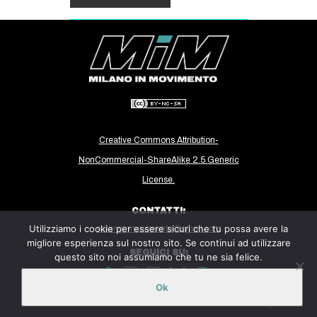
Creative Commons Attribution-
NonCommercial-ShareAlike 2.5 Generic
License.
CONTATTI:
Utilizziamo i cookie per essere sicuri che tu possa avere la
milanoinmovimento@gmail.com
migliore esperienza sul nostro sito. Se continui ad utilizzare
SEGUICI SU:
questo sito noi assumiamo che tu ne sia felice.
Ok
Sito ospitato sulla piattaforma
Midala