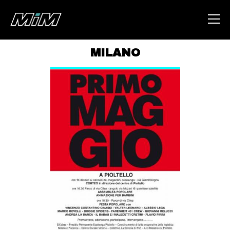
MILANO
HOME
ABOUT
AREA
DEGENERAZIONE
GAZA FREESTYLE
CSOA LAMBRETTA
MSM
STUDENTI TSUNAMI
ZAM