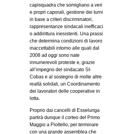
capisquadra che somigliano a veri
EVENTI
e propri caporali, gestione dei turni
in base a criteri discriminatori,
in
rappresentanze sindacali inefficaci
o addirittura inesistenti. Una prassi
Fb
che determina condizioni di lavoro
inaccettabili intorno alle quali dal
tw
2008 ad oggi sono nate
bsky
innumerevoli proteste e, grazie
all’impegno del sindacato SI-
ms
Cobas e al sostegno di molte altre
realtà solidali, un Coordinamento
SEARCH
dei lavoratori delle cooperative in
lotta.
Proprio dai cancelli di Esselunga
partirà dunque il corteo del Primo
Maggio a Pioltello, per terminare
con una grande assemblea che