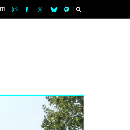
in
Fb
tw
bsky
ms
SEARCH
TI