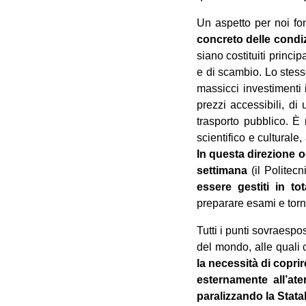
Un aspetto per noi f
concreto delle condiz
siano costituiti princip
e di scambio. Lo stess
massicci investimenti 
prezzi accessibili, di 
trasporto pubblico. È
scientifico e culturale
In questa direzione occ
settimana
(il Politecn
essere gestiti in to
preparare esami e torn
Tutti i punti sovraespo
del mondo, alle quali c
la necessità di copri
esternamente all’ate
paralizzando la Stata