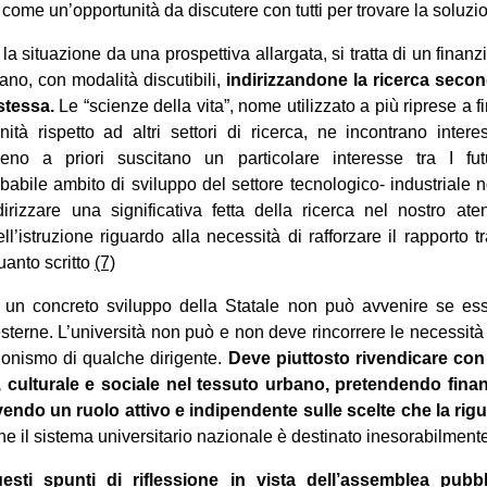
ome un’opportunità da discutere con tutti per trovare la soluzion
 la situazione da una prospettiva allargata, si tratta di un fin
ano, con modalità discutibili,
indirizzandone la ricerca secon
stessa.
Le “scienze della vita”, nome utilizzato a più riprese a f
ità rispetto ad altri settori di ricerca, ne incontrano interes
no a priori suscitano un particolare interesse tra I futu
bile ambito di sviluppo del settore tecnologico- industriale no
irizzare una significativa fetta della ricerca nel nostro ate
ell’istruzione riguardo alla necessità di rafforzare il rapporto tr
uanto scritto
(7)
 un concreto sviluppo della Statale non può avvenire se es
terne. L’università non può e non deve rincorrere le necessità di 
gonismo di qualche dirigente.
Deve piuttosto rivendicare con 
, culturale e sociale nel tessuto urbano, pretendendo fina
endo un ruolo attivo e indipendente sulle scelte che la rig
he il sistema universitario nazionale è destinato inesorabilment
sti spunti di riflessione in vista dell’assemblea pub