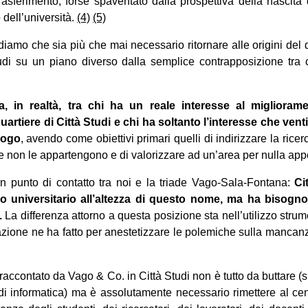
trasferimento, forse spaventato dalla prospettiva della nasci
 dell’università.
(4)
(5)
diamo che sia più che mai necessario ritornare alle origini del d
udi su un piano diverso dalla semplice contrapposizione tra c
a, in realtà, tra chi ha un reale interesse al miglioram
 quartiere di Città Studi e chi ha soltanto l’interesse che ve
uogo
, avendo come obiettivi primari quelli di indirizzare la ric
che non le appartengono e di valorizzare ad un’area per nulla app
un punto di contatto tra noi e la triade Vago-Sala-Fontana:
Ci
o universitario all’altezza di questo nome, ma ha bisogno
.
La differenza attorno a questa posizione sta nell’utilizzo strum
ione ne ha fatto per anestetizzare le polemiche sulla mancanza 
 raccontato da Vago & Co. in Città Studi non è tutto da buttare (
di informatica) ma è assolutamente necessario rimettere al cent