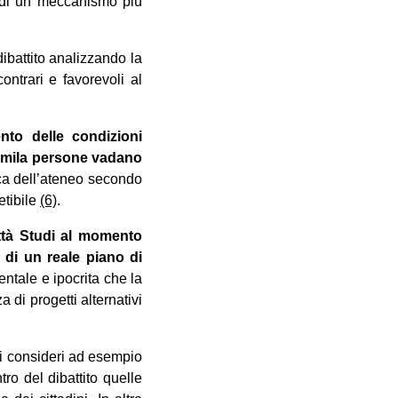
ta di un meccanismo più
ibattito analizzando la
ontrari e favorevoli al
ento delle condizioni
ntimila persone vadano
erca dell’ateneo secondo
etibile
(6)
.
ttà Studi al momento
 di un reale piano di
entale e ipocrita che la
di progetti alternativi
si consideri ad esempio
ro del dibattito quelle