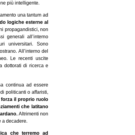
e più intelligente.
anziamento una tantum ad
do logiche esterne al
ini propagandistici, non
si generali all’interno
ri universitari. Sono
strano. All’interno del
neo. Le recenti uscite
a dottorati di ricerca e
sa continua ad essere
politicanti o affaristi,
forza il proprio ruolo
nziamenti che latitano
uardano.
Altrimenti non
e a decadere.
blica che terremo ad