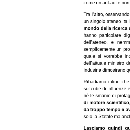
come un aut-aut e non c
Tra l’altro, osservando
un singolo ateneo itali
mondo della ricerca 
hanno particolare dign
dell’ateneo, e nemme
semplicemente un proba
quale si vorrebbe ind
dell’attuale ministro d
industria dimostrano q
Ribadiamo infine che
succube di influenze es
né le smanie di prota
di motore scientifico
da troppo tempo e av
solo la Statale ma anc
Lasciamo quindi que