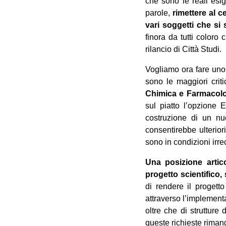
che sono le reali esige
parole,
rimettere al c
vari soggetti che si
finora da tutti coloro
rilancio di Città Studi.
Vogliamo ora fare uno s
sono le maggiori critic
Chimica e Farmacolog
sul piatto l’opzione
costruzione di un nuo
consentirebbe ulterior
sono in condizioni irre
Una posizione artic
progetto scientifico,
di rendere il progett
attraverso l’implementa
oltre che di strutture
queste richieste riman