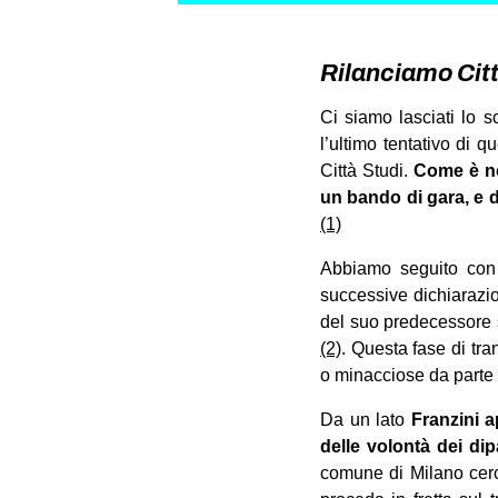
Rilanciamo Citt
Ci siamo lasciati lo 
l’ultimo tentativo di q
Città Studi.
Come è no
un bando di gara, e d
(1)
Abbiamo seguito con 
successive dichiarazio
del suo predecessore s
(2)
. Questa fase di tra
o minacciose da parte 
Da un lato
Franzini a
delle volontà dei dip
comune di Milano cerca