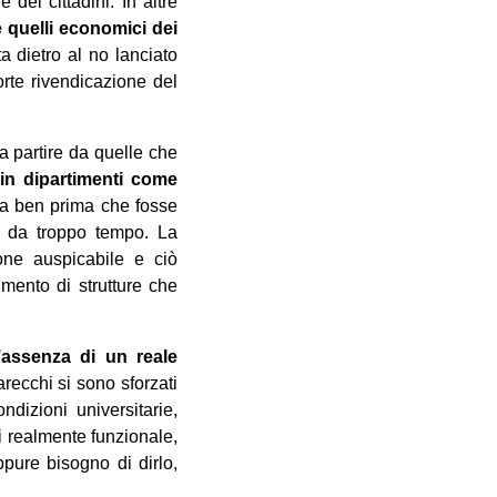
 dei cittadini. In altre
e quelli economici dei
a dietro al no lanciato
orte rivendicazione del
 a partire da quelle che
 in dipartimenti come
 da ben prima che fosse
o da troppo tempo. La
ione auspicabile e ciò
imento di strutture che
’assenza di un reale
arecchi si sono sforzati
dizioni universitarie,
ri realmente funzionale,
ppure bisogno di dirlo,