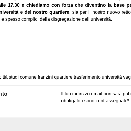
 alle 17.30 e chiediamo con forza che diventino la base p
niversità e del nostro quartiere
, sia per il nostro nuovo retto
i e spesso complici della disgregazione dell’università.
on
book
uesky
città studi
comune
franzini
quartiere
trasferimento
università
vag
nto
Il tuo indirizzo email non sarà pub
obbligatori sono contrassegnati
*