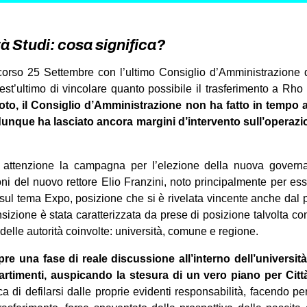
à Studi: cosa significa?
scorso 25 Settembre con l’ultimo Consiglio d’Amministrazione d
uest’ultimo di vincolare quanto possibile il trasferimento a Rho di
to, il Consiglio d’Amministrazione non ha fatto in tempo a
unque ha lasciato ancora margini d’intervento sull’operazi
attenzione la campagna per l’elezione della nuova governa
ni del nuovo rettore Elio Franzini, noto principalmente per ess
ul tema Expo, posizione che si è rivelata vincente anche dal pu
nsizione è stata caratterizzata da prese di posizione talvolta c
delle autorità coinvolte: università, comune e regione.
pre una fase di reale discussione all’interno dell’universit
artimenti
, auspicando la stesura di un vero piano per Citt
 di defilarsi dalle proprie evidenti responsabilità, facendo per