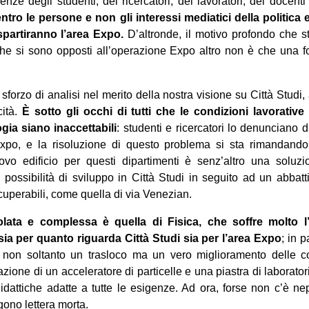
nze degli studenti, dei ricercatori, dei lavoratori, dei docenti e
entro le persone e non gli interessi mediatici della politica 
 spartiranno l’area Expo
.
D’altronde, il motivo profondo che st
 che si sono opposti all’operazione Expo altro non è che una f
forzo di analisi nel merito della nostra visione su Città Studi,
ità.
È sotto gli occhi di tutti che le condizioni lavorative
ia siano inaccettabili
: studenti e ricercatori lo denunciano
 Expo, e la risoluzione di questo problema si sta rimandand
vo edificio per questi dipartimenti è senz’altro una soluz
i possibilità di sviluppo in Città Studi in seguito ad un abbatt
cuperabili, come quella di via Venezian.
olata e complessa è quella di Fisica, che soffre molto l
 sia per quanto riguarda Città Studi sia per l’area Expo
; in p
o non soltanto un trasloco ma un vero miglioramento delle con
zione di un acceleratore di particelle e una piastra di laborato
 didattiche adatte a tutte le esigenze. Ad ora, forse non c’è ne
gono lettera morta.