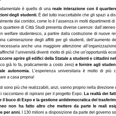
ondamentale è quello di una
reale interazione con il quartie
ioni degli studenti
.
È del tutto inaccettabile che gli spazi a di
almente dai corridoi, come lo è l’assenza in molti dipartimenti di 
o quartiere di Città Studi presenta diverse carenze: dall’ateneo
in welfare studentesco, a partire dalla costruzione di nuove re
una calmierazione degli affitti per gli studenti, dell’aumento d
 necessaria anche una maggiore attenzione all’organizzazione 
, affinché l’università diventi molto di più che un’opportunità eco
orre aprire gli edifici della Statale a studenti e cittadini nel
ico già lo fa, praticamente a costo zero)
e fornire agli stude
tale autonomia
.
L’esperienza universitaria è molto di più 
are a casa propria!
sti sono più che realizzabili, anzi, vanno proprio nella direzione d
i raccontano di ispirarsi per il progetto Expo.
La realtà dei fat
re il buco di Expo e la gestione antidemocratica del trasfer
neo non ha fatto altro che mettere da parte le reali esi
le per anni.
I 130 milioni a disposizione da parte del governo so