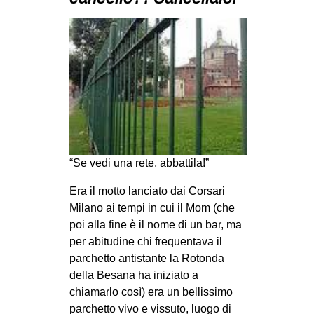
MILANO
MOBILITAZIONI
SPAZI
SPORT POPOLARE
MOVIMENTI
AMBIENTE
ANTIFASCISMO
“Se vedi una rete, abbattila!”
DIRITTO ALL’ABITARE
Era il motto lanciato dai Corsari
GENERI
Milano ai tempi in cui il Mom (che
poi alla fine è il nome di un bar, ma
MIGRAZIONI
per abitudine chi frequentava il
PRECARIATO
parchetto antistante la Rotonda
della Besana ha iniziato a
REPRESSIONE
chiamarlo così) era un bellissimo
STUDENTI
parchetto vivo e vissuto, luogo di