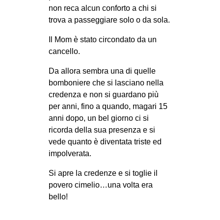
non reca alcun conforto a chi si
EVENTI
trova a passeggiare solo o da sola.
in
Il Mom è stato circondato da un
cancello.
Fb
Da allora sembra una di quelle
tw
bomboniere che si lasciano nella
credenza e non si guardano più
bsky
per anni, fino a quando, magari 15
anni dopo, un bel giorno ci si
ms
ricorda della sua presenza e si
vede quanto è diventata triste ed
SEARCH
impolverata.
Si apre la credenze e si toglie il
povero cimelio…una volta era
bello!