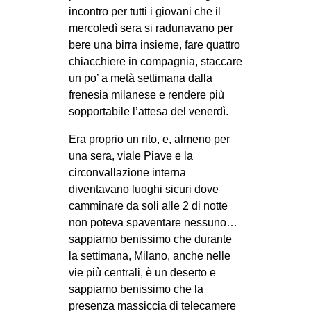
incontro per tutti i giovani che il
CULTURE
mercoledì sera si radunavano per
ARTE
bere una birra insieme, fare quattro
CINEMA
chiacchiere in compagnia, staccare
un po’ a metà settimana dalla
MANIFESTI
frenesia milanese e rendere più
MUSICA
sopportabile l’attesa del venerdì.
RECENSIONI
Era proprio un rito, e, almeno per
una sera, viale Piave e la
INTERNAZIONALE
circonvallazione interna
AFRICA
diventavano luoghi sicuri dove
camminare da soli alle 2 di notte
AMERICHE
non poteva spaventare nessuno…
ESTREMO ORIENTE
sappiamo benissimo che durante
EUROPA
la settimana, Milano, anche nelle
vie più centrali, è un deserto e
MEDIO ORIENTE
sappiamo benissimo che la
MONDO
presenza massiccia di telecamere