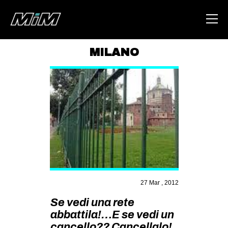
MILANO
HOME
ABOUT
AREA
DEGENERAZIONE
GAZA FREESTYLE
CSOA LAMBRETTA
MSM
27 Mar , 2012
STUDENTI TSUNAMI
Se vedi una rete
abbattila!…E se vedi un
ZAM
cancello?? Cancellalo!