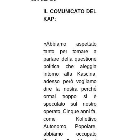
EVENTI
IL COMUNICATO DEL
KAP:
in
Fb
«Abbiamo aspettato
tw
tanto per tornare a
parlare della questione
bsky
politica che aleggia
intorno alla Kascina,
ms
adesso però vogliamo
dire la nostra perché
SEARCH
ormai troppo si è
speculato sul nostro
operato. Cinque anni fa,
come Kollettivo
Autonomo Popolare,
abbiamo occupato