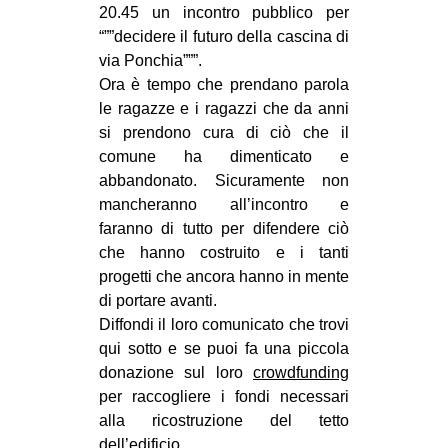
20.45 un incontro pubblico per
CULTURE
“””decidere il futuro della cascina di
ARTE
via Ponchia”””.
Ora è tempo che prendano parola
CINEMA
le ragazze e i ragazzi che da anni
MANIFESTI
si prendono cura di ciò che il
MUSICA
comune ha dimenticato e
abbandonato. Sicuramente non
RECENSIONI
mancheranno all’incontro e
faranno di tutto per difendere ciò
INTERNAZIONALE
che hanno costruito e i tanti
AFRICA
progetti che ancora hanno in mente
AMERICHE
di portare avanti.
Diffondi il loro comunicato che trovi
ESTREMO ORIENTE
qui sotto e se puoi fa una piccola
EUROPA
donazione sul loro
crowdfunding
per raccogliere i fondi necessari
MEDIO ORIENTE
alla ricostruzione del tetto
MONDO
dell’edificio