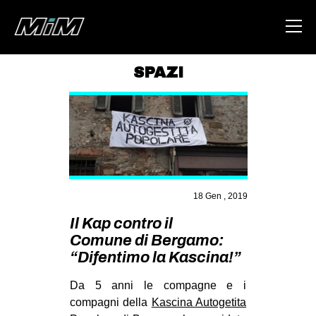
SPAZI
HOME
ABOUT
AREA
DEGENERAZIONE
18 Gen , 2019
GAZA FREESTYLE
Il Kap contro il
CSOA LAMBRETTA
Comune di Bergamo:
MSM
“Difentimo la Kascina!”
STUDENTI TSUNAMI
Da 5 anni le compagne e i
ZAM
compagni della
Kascina Autogetita