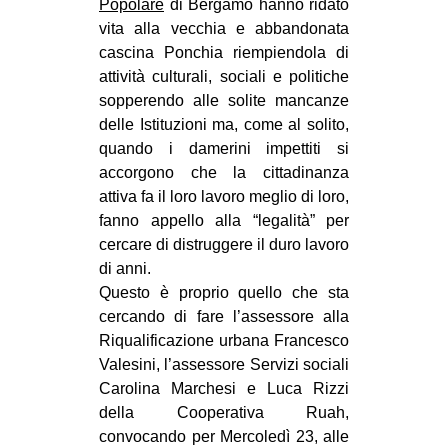
Popolare
di Bergamo hanno ridato
MILANO
vita alla vecchia e abbandonata
MOBILITAZIONI
cascina Ponchia riempiendola di
attività culturali, sociali e politiche
SPAZI
sopperendo alle solite mancanze
SPORT POPOLARE
delle Istituzioni ma, come al solito,
quando i damerini impettiti si
MOVIMENTI
accorgono che la cittadinanza
AMBIENTE
attiva fa il loro lavoro meglio di loro,
fanno appello alla “legalità” per
ANTIFASCISMO
cercare di distruggere il duro lavoro
DIRITTO ALL’ABITARE
di anni.
GENERI
Questo è proprio quello che sta
cercando di fare
l’assessore alla
MIGRAZIONI
Riqualificazione urbana Francesco
PRECARIATO
Valesini, l’assessore Servizi sociali
Carolina Marchesi e Luca Rizzi
REPRESSIONE
della Cooperativa Ruah,
STUDENTI
convocando per Mercoledì 23, alle