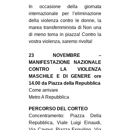
MILANO
In occasione della giornata
MOBILITAZIONI
internazionale per l’eliminazione
della violenza contro le donne, la
SPAZI
marea transfemminista di Non una
SPORT POPOLARE
di meno torna in piazza! Contro la
vostra violenza, saremo rivolta!
MOVIMENTI
AMBIENTE
23 NOVEMBRE –
MANIFESTAZIONE NAZIONALE
ANTIFASCISMO
CONTRO LA VIOLENZA
DIRITTO ALL’ABITARE
MASCHILE E DI GENERE ore
14.00 da Piazza della Repubblica
GENERI
Come arrivare
MIGRAZIONI
Metro A Repubblica
PRECARIATO
PERCORSO DEL CORTEO
REPRESSIONE
Concentramento: Piazza Della
Repubblica, Viale Luigi Einaudi,
STUDENTI
Via Cavour, Piazza Esquilino, Via