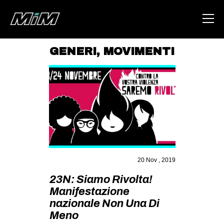
GENERI
,
MOVIMENTI
HOME
ABOUT
AREA
DEGENERAZIONE
GAZA FREESTYLE
CSOA LAMBRETTA
20 Nov , 2019
MSM
23N: Siamo Rivolta!
Manifestazione
STUDENTI TSUNAMI
nazionale Non Una Di
ZAM
Meno