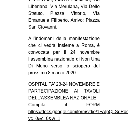
CULTURE
Liberiana, Via Merulana, Via Dello
Statuto, Piazza Vittorio, Via
ARTE
Emanuele Filiberto, Arrivo: Piazza
CINEMA
San Giovanni.
MANIFESTI
All’indomani della manifestazione
MUSICA
che ci vedrà insieme a Roma, è
convocata per il 24 novembre
RECENSIONI
l’assemblea nazionale di Non Una
INTERNAZIONALE
Di Meno verso lo sciopero del
prossimo 8 marzo 2020.
AFRICA
OSPITALITA’ 23-24 NOVEMBRE E
AMERICHE
PARTECIPAZIONE AI TAVOLI
ESTREMO ORIENTE
DELL’ASSEMBLEA NAZIONALE
Compila il FORM
EUROPA
https://docs.google.com/forms/d/e/1FAIpQL
MEDIO ORIENTE
vc=0&c=0&w=1
MONDO