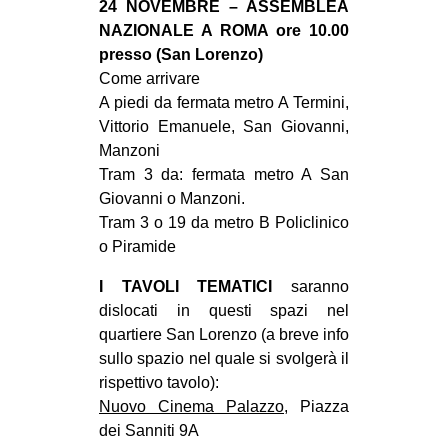
24 NOVEMBRE – ASSEMBLEA
EVENTI
NAZIONALE A ROMA ore 10.00
presso (San Lorenzo)
in
Come arrivare
A piedi da fermata metro A Termini,
Fb
Vittorio Emanuele, San Giovanni,
Manzoni
tw
Tram 3 da: fermata metro A San
Giovanni o Manzoni.
bsky
Tram 3 o 19 da metro B Policlinico
o Piramide
ms
I TAVOLI TEMATICI
saranno
SEARCH
dislocati in questi spazi nel
quartiere San Lorenzo (a breve info
sullo spazio nel quale si svolgerà il
rispettivo tavolo):
Nuovo Cinema Palazzo
, Piazza
dei Sanniti 9A