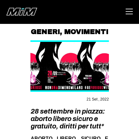
GENERI
,
MOVIMENTI
HOME
ABOUT
AREA
DEGENERAZIONE
GAZA FREESTYLE
CSOA LAMBRETTA
21 Set , 2022
MSM
28 settembre in piazza:
aborto libero sicuro e
STUDENTI TSUNAMI
gratuito, diritti per tutt*
ZAM
ABORTO LIBERO, SICURO E