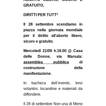
MILANO
GRATUITO,
MOBILITAZIONI
DIRITTI PER TUTT*
SPAZI
Il 28 settembre scendiamo in
SPORT POPOLARE
piazza nella giornata mondiale
per il diritto all’aborto libero,
MOVIMENTI
sicuro e gratuito.
AMBIENTE
Mercoledì 21/09 h.19.00 @ Casa
ANTIFASCISMO
delle Donne, via Marsala:
DIRITTO ALL’ABITARE
assemblea pubblica
di
costruzione della
GENERI
manifestazione.
MIGRAZIONI
In bacheca dell’evento, trovi
PRECARIATO
volantini, locandine e materiali da
REPRESSIONE
diffondere.
STUDENTI
Il 28 di settembre Non una di Meno