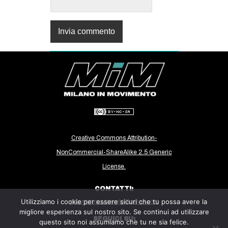
Creative Commons Attribution-
NonCommercial-ShareAlike 2.5 Generic
License.
CONTATTI:
Utilizziamo i cookie per essere sicuri che tu possa avere la
milanoinmovimento@gmail.com
migliore esperienza sul nostro sito. Se continui ad utilizzare
SEGUICI SU:
questo sito noi assumiamo che tu ne sia felice.