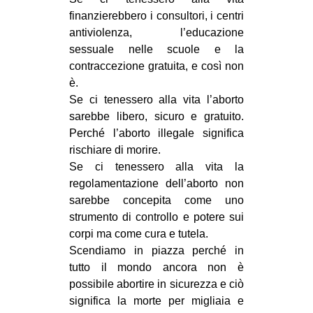
finanzierebbero i consultori, i centri
EVENTI
antiviolenza, l’educazione
sessuale nelle scuole e la
in
contraccezione gratuita, e così non
Fb
è.
Se ci tenessero alla vita l’aborto
tw
sarebbe libero, sicuro e gratuito.
Perché l’aborto illegale significa
bsky
rischiare di morire.
Se ci tenessero alla vita la
ms
regolamentazione dell’aborto non
sarebbe concepita come uno
SEARCH
strumento di controllo e potere sui
corpi ma come cura e tutela.
Scendiamo in piazza perché in
tutto il mondo ancora non è
possibile abortire in sicurezza e ciò
significa la morte per migliaia e