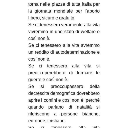
torna nelle piazze di tutta Italia per
CULTURE
la giornata mondiale per l’aborto
ARTE
libero, sicuro e gratuito.
Se ci tenessero veramente alla vita
CINEMA
vivremmo in uno stato di welfare e
MANIFESTI
così non è.
MUSICA
Se ci tenessero alla vita avremmo
un reddito di autodeterminazione e
RECENSIONI
così non è.
INTERNAZIONALE
Se ci tenessero alla vita si
preoccuperebbero di fermare le
AFRICA
guerre e così non è.
AMERICHE
Se si preoccupassero della
decrescita demografica dovrebbero
ESTREMO ORIENTE
aprire i confini e così non è, perché
EUROPA
quando parlano di natalità si
riferiscono a persone bianche,
MEDIO ORIENTE
europee, cristiane.
MONDO
Se ci tenessero alla vita