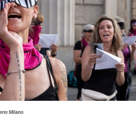
Meno Milano
on
book
uesky