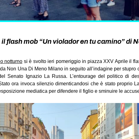
il flash mob “Un violador en tu camino” di
o notturno
si è svolto ieri pomeriggio in piazza XXV Aprile il f
da Non Una Di Meno Milano in seguito all’indagine per stupro ch
 del Senato Ignazio La Russa. L’entourage del politico di de
tato ora invoca silenzio dimenticandosi che è stato proprio L
aesposizione mediatica per difendere il figlio e sminuire le accu