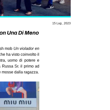
15 Lug , 2023
 Non Una Di Meno
lash mob
Un violador en
e ha visto coinvolto il
stra, uomo di potere e
a Russa Sr. il primo ad
se mosse dalla ragazza.