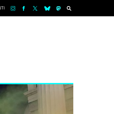
in
Fb
tw
bsky
ms
SEARCH
TI