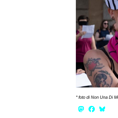
* foto di Non Una Di 
Mastod
Face
Bl