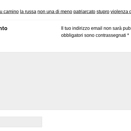
 tu camino
la russa
non una di meno
patriarcato
stupro
violenza 
nto
Il tuo indirizzo email non sarà pub
obbligatori sono contrassegnati
*