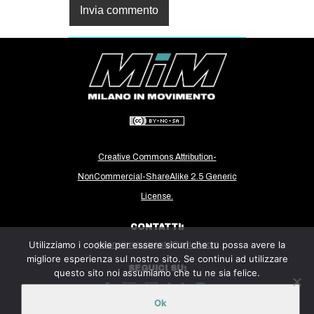
Creative Commons Attribution-
NonCommercial-ShareAlike 2.5 Generic
License.
CONTATTI:
Utilizziamo i cookie per essere sicuri che tu possa avere la
milanoinmovimento@gmail.com
migliore esperienza sul nostro sito. Se continui ad utilizzare
SEGUICI SU:
questo sito noi assumiamo che tu ne sia felice.
Ok