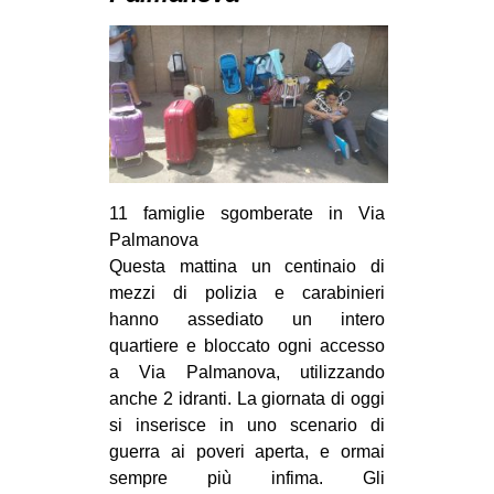
MILANO
MOBILITAZIONI
SPAZI
SPORT POPOLARE
MOVIMENTI
AMBIENTE
11 famiglie sgomberate in Via
Palmanova
ANTIFASCISMO
Questa mattina un centinaio di
DIRITTO ALL’ABITARE
mezzi di polizia e carabinieri
hanno assediato un intero
GENERI
quartiere e bloccato ogni accesso
MIGRAZIONI
a Via Palmanova, utilizzando
PRECARIATO
anche 2 idranti. La giornata di oggi
si inserisce in uno scenario di
REPRESSIONE
guerra ai poveri aperta, e ormai
STUDENTI
sempre più infima. Gli