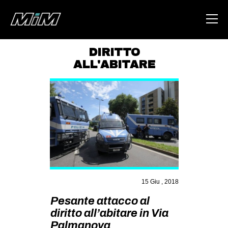
DIRITTO
ALL'ABITARE
HOME
ABOUT
AREA
DEGENERAZIONE
GAZA FREESTYLE
CSOA LAMBRETTA
MSM
15 Giu , 2018
STUDENTI TSUNAMI
Pesante attacco al
diritto all’abitare in Via
ZAM
Palmanova