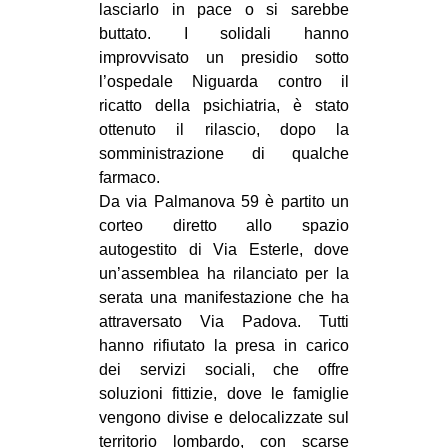
lasciarlo in pace o si sarebbe
EVENTI
buttato. I solidali hanno
improvvisato un presidio sotto
in
l’ospedale Niguarda contro il
ricatto della psichiatria, è stato
Fb
ottenuto il rilascio, dopo la
somministrazione di qualche
tw
farmaco.
Da via Palmanova 59 è partito un
bsky
corteo diretto allo spazio
autogestito di Via Esterle, dove
ms
un’assemblea ha rilanciato per la
SEARCH
serata una manifestazione che ha
attraversato Via Padova. Tutti
hanno rifiutato la presa in carico
dei servizi sociali, che offre
soluzioni fittizie, dove le famiglie
vengono divise e delocalizzate sul
territorio lombardo, con scarse