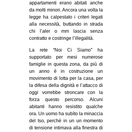
appartamenti erano abitati anche
CULTURE
da molti minori. Ancora una volta la
ARTE
legge ha calpestato i criteri legati
alla necessità, buttando in strada
CINEMA
chi l’aler o mm lascia senza
MANIFESTI
contratto e costringe l’illegalità.
MUSICA
La rete “Noi Ci Siamo” ha
RECENSIONI
supportato per mesi numerose
famiglie in questa zona, da più di
INTERNAZIONALE
un anno è in costruzione un
AFRICA
movimento di lotta per la casa, per
la difesa della dignità e l’attacco di
AMERICHE
oggi vorrebbe stroncare con la
ESTREMO ORIENTE
forza questo percorso. Alcuni
abitanti hanno resistito qualche
EUROPA
ora. Un uomo ha subíto la minaccia
MEDIO ORIENTE
del tso, perché in un un momento
di tensione intimava alla finestra di
MONDO