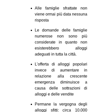
CULTURE
Alle famiglie sfrattate non
ARTE
viene ormai più data nessuna
risposta
CINEMA
Le domande delle famiglie
MANIFESTI
numerose non sono più
MUSICA
considerate in quanto non
RECENSIONI
esisterebbero alloggi
adeguati in tutta la città.
INTERNAZIONALE
L’offerta di alloggi popolari
AFRICA
invece di aumentare in
AMERICHE
relazione alla crescente
emergenza diminuisce a
ESTREMO ORIENTE
causa delle sottrazioni di
EUROPA
alloggi e delle vendite
MEDIO ORIENTE
Permane la vergogna degli
MONDO
alloggi sfitti: circa 10.000