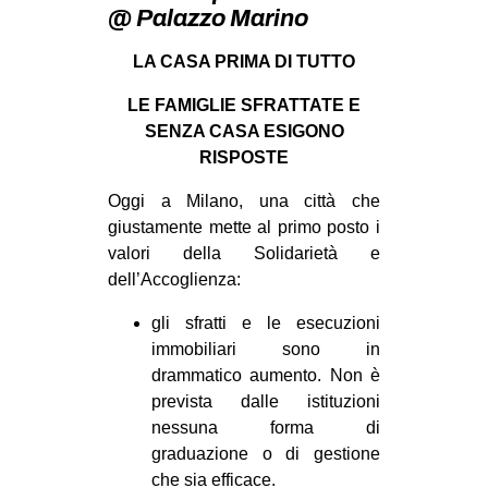
MILANO
@ Palazzo Marino
MOBILITAZIONI
LA CASA PRIMA DI TUTTO
SPAZI
LE FAMIGLIE SFRATTATE E
SPORT POPOLARE
SENZA CASA ESIGONO
RISPOSTE
MOVIMENTI
Oggi a Milano, una città che
AMBIENTE
giustamente mette al primo posto i
ANTIFASCISMO
valori della Solidarietà e
dell’Accoglienza:
DIRITTO ALL’ABITARE
GENERI
gli sfratti e le esecuzioni
immobiliari sono in
MIGRAZIONI
drammatico aumento. Non è
PRECARIATO
prevista dalle istituzioni
nessuna forma di
REPRESSIONE
graduazione o di gestione
STUDENTI
che sia efficace.