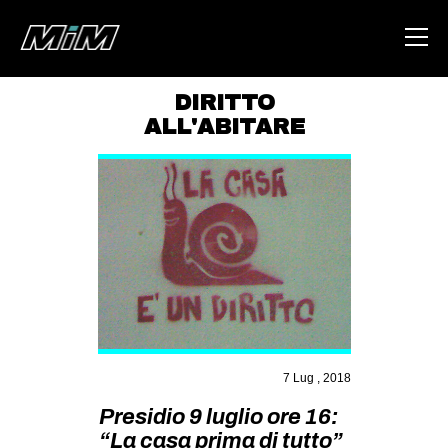
DIRITTO
ALL'ABITARE
HOME
ABOUT
AREA
DEGENERAZIONE
GAZA FREESTYLE
CSOA LAMBRETTA
MSM
7 Lug , 2018
STUDENTI TSUNAMI
Presidio 9 luglio ore 16:
ZAM
“La casa prima di tutto”