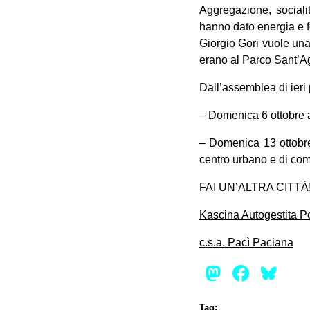
Aggregazione, sociali
hanno dato energia e fo
Giorgio Gori vuole una
erano al Parco Sant’Ago
Dall’assemblea di ieri
– Domenica 6 ottobre al
– Domenica 13 ottobre
centro urbano e di com
FAI UN’ALTRA CITTÀ
Kascina Autogestita P
c.s.a. Pacì Paciana
Mastod
Face
Bl
Tag: