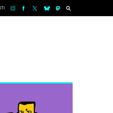
in
Fb
tw
bsky
ms
SEARCH
TI