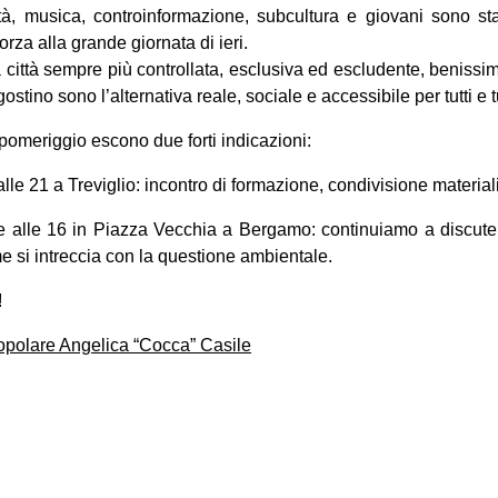
tà, musica, controinformazione, subcultura e giovani sono s
rza alla grande giornata di ieri.
 città sempre più controllata, esclusiva ed escludente, benissim
stino sono l’alternativa reale, sociale e accessibile per tutti e t
 pomeriggio escono due forti indicazioni:
le 21 a Treviglio: incontro di formazione, condivisione material
 alle 16 in Piazza Vecchia a Bergamo: continuiamo a discute
e si intreccia con la questione ambientale.
!
opolare Angelica “Cocca” Casile
on
book
uesky